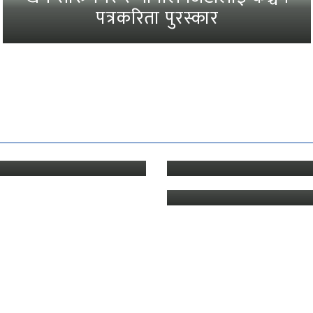
मोटरसाइकल चालकको मृत्यु
सुत्र प्रणालिको प्रभावकारीता :
न्ज्याङ
सञ्चितकोष व्यवस्थापन प्र
२०८२ राजनीतिक ‘सुनामी’को