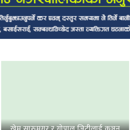
वालिङमा टेलरको ठक्करबाट