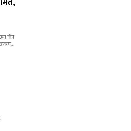
रमित,
ख्या तीन
ाखसम्म…
श