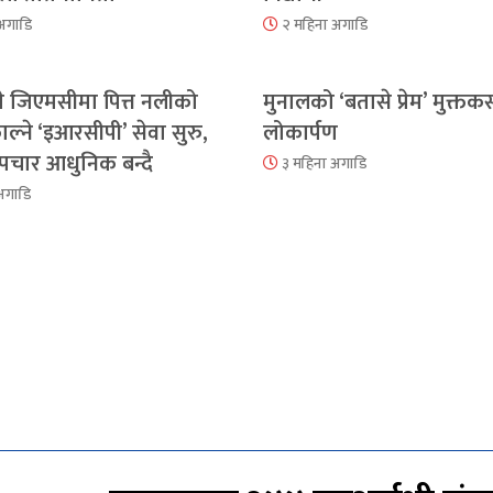
अगाडि
२ महिना अगाडि
े जिएमसीमा पित्त नलीको
मुनालको ‘बतासे प्रेम’ मुक्तकस
ाल्ने ‘इआरसीपी’ सेवा सुरु,
लोकार्पण
ो उपचार आधुनिक बन्दै
३ महिना अगाडि
अगाडि