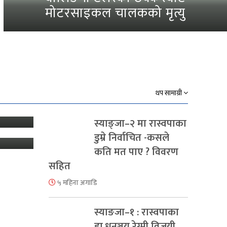
भित्राउनै पाउँदैनन् किसान’
थप सामाग्री
 स्थानीय
णाली
स्याङ्जा–२ मा रास्वपाका
 वर्ष
डुम्रे निर्वाचित -कसले
कति मत पाए ? विवरण
सहित
५ महिना अगाडि
स्याङजा–१ : रास्वपाका
डा.धनञ्जय रेग्मी विजयी