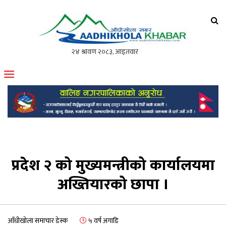
आँधीखोला खवर
मोफसलकै लोकप्रिय अनलाइन पत्रिका
प्रदेश २ को मुख्यमन्त्रीको कार्यालयमा
अख्तियारको छापा ।
आँधीखोला समाचार डेस्क
५ वर्ष अगाडि