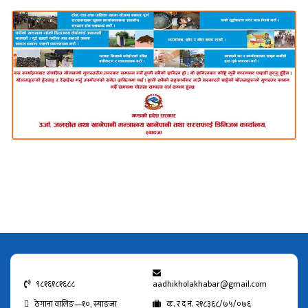
९८१६१८१६८८
aadhikholakhabar@gmail.com
ठेगाना वालिङ—१०, स्याङजा
क. र द नं. २१८३६८/७५/०७६