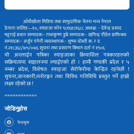
आँधीखोला मिडिया तथा सामुदायिक चेतना मन्च नेपाल
ठेगाना वालिङ—१०, स्याङजा फोन ९८१६१८१६८८
अध्यक्ष: - देवेन्द्र प्रसाद
भट्टराई
प्रधान सम्पादक:- राधाकृष्ण डुम्रे
सम्पादक:- खगिन्द्र पौडेल
ग्राफिक्स
सम्पादक:- अर्जुन पंगेनी
व्यवस्थापक:- शुष्मा वोस्ती
क. र द
नं.२१८३६८/७५/०७६
सूचना तथा प्रसारण बिभाग दर्ता नं १९०६
यो अनलाईन पत्रिका स्याङ्जाका क्रियाशिल पत्रकारहरुको
सक्रियतामा सञ्चालनमा ल्याईएको हो ।
हामी गण्डकी प्रदेश र ५
नम्बर प्रदेश, विशेषत: स्याङ्जा सेरोफेरोमा केन्द्रित रहनेछौ !
सुचना,जानकारी,मनोरञ्जन तथा विविध गतिविधि प्रस्तुत गर्ने हाम्रो
लक्ष्य रहेको छ !
============
जोडिनुहोस
फेसबुक