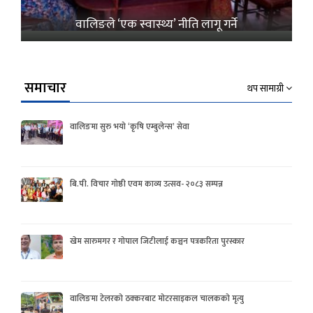
वालिङले ‘एक स्वास्थ्य’ नीति लागू गर्ने
समाचार
थप सामाग्री
वालिङमा सुरु भयो ‘कृषि एम्बुलेन्स’ सेवा
बि.पी. विचार गोष्ठी एवम काव्य उत्सव- २०८३ सम्पन्न
खेम सारुमगर र गोपाल जिटीलाई कञ्चन पत्रकरिता पुरस्कार
वालिङमा टेलरको ठक्करबाट मोटरसाइकल चालकको मृत्यु