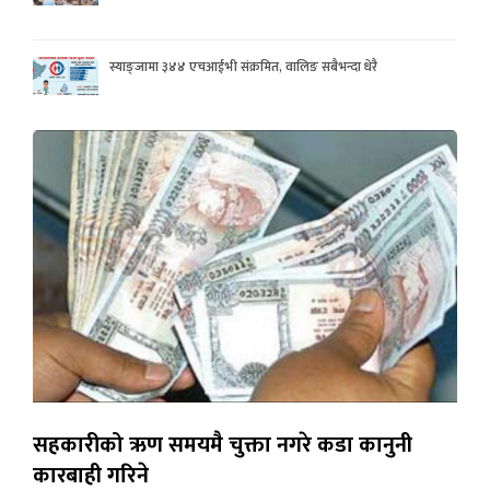
स्याङ्जामा ३४४ एचआईभी संक्रमित, वालिङ सबैभन्दा धेरै
सहकारीको ऋण समयमै चुक्ता नगरे कडा कानुनी
कारबाही गरिने