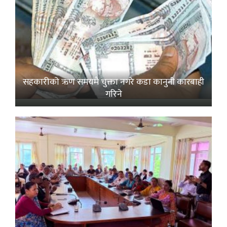
सहकारीको ऋण समयमै चुक्ता नगरे कडा कानुनी कारबाही
गरिने