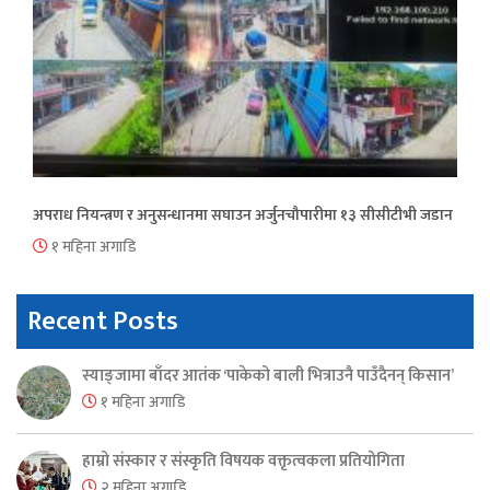
अपराध नियन्त्रण र अनुसन्धानमा सघाउन अर्जुनचौपारीमा १३ सीसीटीभी जडान
१ महिना अगाडि
Recent Posts
स्याङ्जामा बाँदर आतंक ‘पाकेको बाली भित्राउनै पाउँदैनन् किसान’
१ महिना अगाडि
हाम्रो संस्कार र संस्कृति विषयक वक्तृत्वकला प्रतियोगिता
२ महिना अगाडि