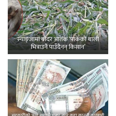
स्याङ्जामा बाँदर आतंक ‘पाकेको बाली
भित्राउनै पाउँदैनन् किसान’
सहकारीको ऋण समयमै चुक्ता नगरे कडा कानुनी कारबाही