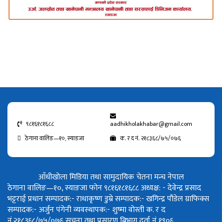
९८१६१८१६८८
aadhikholakhabar@gmail.com
ठेगाना वालिङ—१०, स्याङजा
क. र द नं. २१८३६८/७५/०७६
आँधीखोला मिडिया तथा सामुदायिक चेतना मन्च नेपाल
ठेगाना वालिङ—१०, स्याङजा फोन ९८१६१८१६८८
अध्यक्ष: - देवेन्द्र प्रसाद
भट्टराई
प्रधान सम्पादक:- राधाकृष्ण डुम्रे
सम्पादक:- खगिन्द्र पौडेल
ग्राफिक्स
सम्पादक:- अर्जुन पंगेनी
व्यवस्थापक:- शुष्मा वोस्ती
क. र द
नं.२१८३६८/७५/०७६
सूचना तथा प्रसारण बिभाग दर्ता नं १९०६