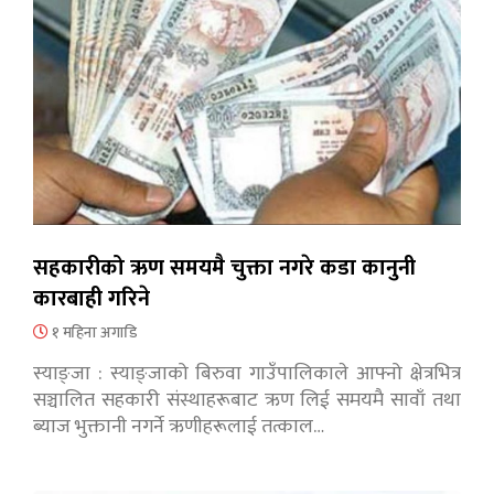
सहकारीको ऋण समयमै चुक्ता नगरे कडा कानुनी
कारबाही गरिने
१ महिना अगाडि
स्याङ्जा : स्याङ्जाको बिरुवा गाउँपालिकाले आफ्नो क्षेत्रभित्र
सञ्चालित सहकारी संस्थाहरूबाट ऋण लिई समयमै सावाँ तथा
ब्याज भुक्तानी नगर्ने ऋणीहरूलाई तत्काल…