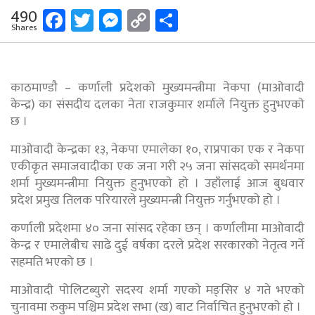
Facebook
Twitter
Messenger
Copy
Share
490
Shares
Link
काठमाण्डाै – कर्णाली प्रदेशको मुख्यमन्त्रीमा नेकपा (माओवादी
केन्द्र) का संसदीय दलका नेता राजकुमार शर्माले नियुक्त हुनुभएकाे
छ ।
माओवादी केन्द्रका १३, नेकपा एमालेका १०, राप्रपाका एक र नेकपा
एकीकृत समाजवादीका एक जना गरी २५ जना सांसदको समर्थनमा
शर्मा मुख्यमन्त्रीमा नियुक्त हुनुभएकाे हाे । उहाँलाई आज बुधवार
प्रदेश प्रमुख तिलक परियारले मुख्यमन्त्री नियुक्त गर्नुभएकाे हाे ।
कर्णाली प्रदेशमा ४० जना सांसद रहेका छन् । कर्णालीमा माओवादी
केन्द्र र एमालेबीच साढे दुई वर्षका दरले प्रदेश सरकारको नेतृत्व गर्ने
सहमति भएको छ ।
माओवादी पोलिटब्युराे सदस्य शर्मा गएकाे मङ्सिर ४ गते भएकाे
चुनावमा रुकुम पश्चिम प्रदेश सभा (ख) बाट निर्वाचित हुनुभएकाे हाे ।