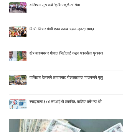
वालिङमा सुरु भयो ‘कृषि एम्बुलेन्स’ सेवा
बि.पी. विचार गोष्ठी एवम काव्य उत्सव- २०८३ सम्पन्न
खेम सारुमगर र गोपाल जिटीलाई कञ्चन पत्रकरिता पुरस्कार
वालिङमा टेलरको ठक्करबाट मोटरसाइकल चालकको मृत्यु
स्याङ्जामा ३४४ एचआईभी संक्रमित, वालिङ सबैभन्दा धेरै