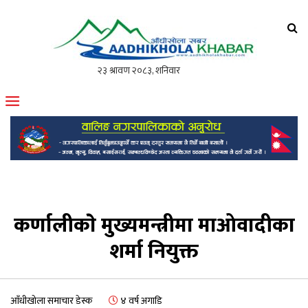
आँधीखोला खवर
मोफसलकै लोकप्रिय अनलाइन पत्रिका
कर्णालीकाे मुख्यमन्त्रीमा माओवादीका
शर्मा नियुक्त
आँधीखोला समाचार डेस्क
४ वर्ष अगाडि