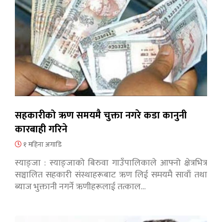
सहकारीको ऋण समयमै चुक्ता नगरे कडा कानुनी
कारबाही गरिने
१ महिना अगाडि
स्याङ्जा : स्याङ्जाको बिरुवा गाउँपालिकाले आफ्नो क्षेत्रभित्र
सञ्चालित सहकारी संस्थाहरूबाट ऋण लिई समयमै सावाँ तथा
ब्याज भुक्तानी नगर्ने ऋणीहरूलाई तत्काल…