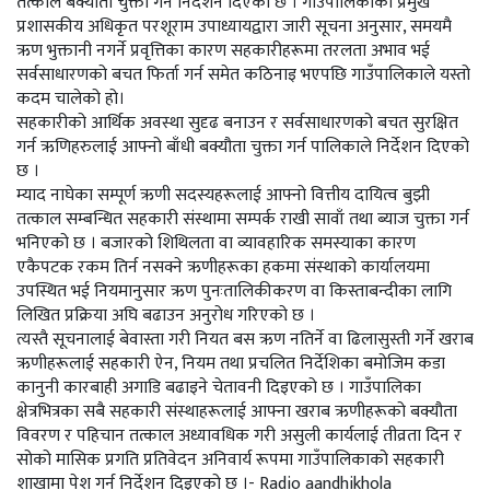
तत्काल बक्यौता चुक्ता गर्न निर्देशन दिएको छ । गाउँपालिकाका प्रमुख
प्रशासकीय अधिकृत परशूराम उपाध्यायद्वारा जारी सूचना अनुसार, समयमै
ऋण भुक्तानी नगर्ने प्रवृत्तिका कारण सहकारीहरूमा तरलता अभाव भई
सर्वसाधारणको बचत फिर्ता गर्न समेत कठिनाइ भएपछि गाउँपालिकाले यस्तो
कदम चालेको हो।
सहकारीको आर्थिक अवस्था सुदृढ बनाउन र सर्वसाधारणको बचत सुरक्षित
गर्न ऋणिहरुलाई आफ्नो बाँधी बक्यौता चुक्ता गर्न पालिकाले निर्देशन दिएको
छ ।
म्याद नाघेका सम्पूर्ण ऋणी सदस्यहरूलाई आफ्नो वित्तीय दायित्व बुझी
तत्काल सम्बन्धित सहकारी संस्थामा सम्पर्क राखी सावाँ तथा ब्याज चुक्ता गर्न
भनिएको छ । बजारको शिथिलता वा व्यावहारिक समस्याका कारण
एकैपटक रकम तिर्न नसक्ने ऋणीहरूका हकमा संस्थाको कार्यालयमा
उपस्थित भई नियमानुसार ऋण पुनःतालिकीकरण वा किस्ताबन्दीका लागि
लिखित प्रक्रिया अघि बढाउन अनुरोध गरिएको छ ।
त्यस्तै सूचनालाई बेवास्ता गरी नियत बस ऋण नतिर्ने वा ढिलासुस्ती गर्ने खराब
ऋणीहरूलाई सहकारी ऐन, नियम तथा प्रचलित निर्देशिका बमोजिम कडा
कानुनी कारबाही अगाडि बढाइने चेतावनी दिइएको छ । गाउँपालिका
क्षेत्रभित्रका सबै सहकारी संस्थाहरूलाई आफ्ना खराब ऋणीहरूको बक्यौता
विवरण र पहिचान तत्काल अध्यावधिक गरी असुली कार्यलाई तीव्रता दिन र
सोको मासिक प्रगति प्रतिवेदन अनिवार्य रूपमा गाउँपालिकाको सहकारी
शाखामा पेश गर्न निर्देशन दिइएको छ ।- Radio aandhikhola