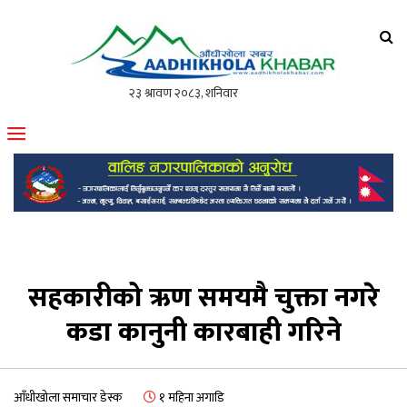
आँधीखोला खवर
मोफसलकै लोकप्रिय अनलाइन पत्रिका
सहकारीको ऋण समयमै चुक्ता नगरे
कडा कानुनी कारबाही गरिने
आँधीखोला समाचार डेस्क
१ महिना अगाडि