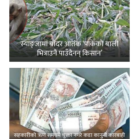
स्याङ्जामा बाँदर आतंक ‘पाकेको बाली
भित्राउनै पाउँदैनन् किसान’
सहकारीको ऋण समयमै चुक्ता नगरे कडा कानुनी कारबाही