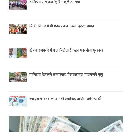
वालिङमा सुरु भयो ‘कृषि एम्बुलेन्स’ सेवा
बि.पी. विचार गोष्ठी एवम काव्य उत्सव- २०८३ सम्पन्न
खेम सारुमगर र गोपाल जिटीलाई कञ्चन पत्रकरिता पुरस्कार
वालिङमा टेलरको ठक्करबाट मोटरसाइकल चालकको मृत्यु
स्याङ्जामा ३४४ एचआईभी संक्रमित, वालिङ सबैभन्दा धेरै