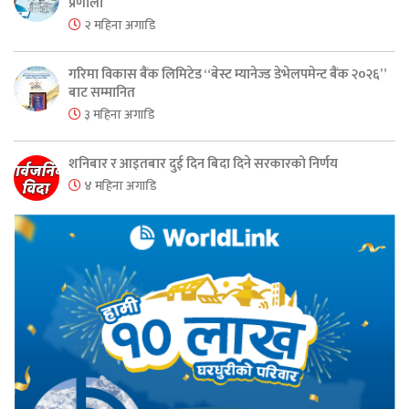
प्रणाली
२ महिना अगाडि
गरिमा विकास बैंक लिमिटेड “बेस्ट म्यानेज्ड डेभेलपमेन्ट बैंक २०२६”
बाट सम्मानित
३ महिना अगाडि
शनिबार र आइतबार दुई दिन बिदा दिने सरकारको निर्णय
४ महिना अगाडि