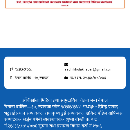
९८१६१८१६८८
aadhikholakhabar@gmail.com
ठेगाना वालिङ—१०, स्याङजा
क. र द नं. २१८३६८/७५/०७६
आँधीखोला मिडिया तथा सामुदायिक चेतना मन्च नेपाल
ठेगाना वालिङ—१०, स्याङजा फोन ९८१६१८१६८८
अध्यक्ष: - देवेन्द्र प्रसाद
भट्टराई
प्रधान सम्पादक:- राधाकृष्ण डुम्रे
सम्पादक:- खगिन्द्र पौडेल
ग्राफिक्स
सम्पादक:- अर्जुन पंगेनी
व्यवस्थापक:- शुष्मा वोस्ती
क. र द
नं.२१८३६८/७५/०७६
सूचना तथा प्रसारण बिभाग दर्ता नं १९०६