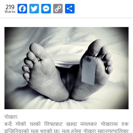
Facebook
Twitter
Messenger
Copy
Share
219
Shares
Link
पोखरा:
बन्दै गरेको घरको लिफ्टबाट खस्दा मंगलबार पोखरामा एक
इन्जिनियरको मृत्यु भएको छ। मृत्यु हुनेमा पोखरा महानगरपालिका