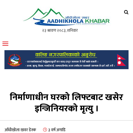
आँधीखोला खवर
मोफसलकै लोकप्रिय अनलाइन पत्रिका
निर्माणाधीन घरको लिफ्टबाट खसेर
इन्जिनियरको मृत्यु ।
आँधीखोला खवर डेस्क
३ वर्ष अगाडि