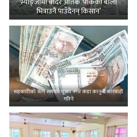
स्याङ्जामा बाँदर आतंक ‘पाकेको बाली
भित्राउनै पाउँदैनन् किसान’
सहकारीको ऋण समयमै चुक्ता नगरे कडा कानुनी कारबाही
गरिने