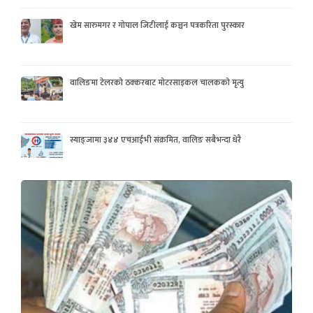
खेम सारुमगर र गोपाल जिटीलाई कञ्चन पत्रकरिता पुरस्कार
वालिङमा टेलरको ठक्करबाट मोटरसाइकल चालकको मृत्यु
स्याङ्जामा ३४४ एचआईभी संक्रमित, वालिङ सबैभन्दा धेरै