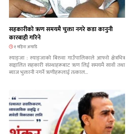
सहकारीको ऋण समयमै चुक्ता नगरे कडा कानुनी
कारबाही गरिने
१ महिना अगाडि
स्याङ्जा : स्याङ्जाको बिरुवा गाउँपालिकाले आफ्नो क्षेत्रभित्र
सञ्चालित सहकारी संस्थाहरूबाट ऋण लिई समयमै सावाँ तथा
ब्याज भुक्तानी नगर्ने ऋणीहरूलाई तत्काल…