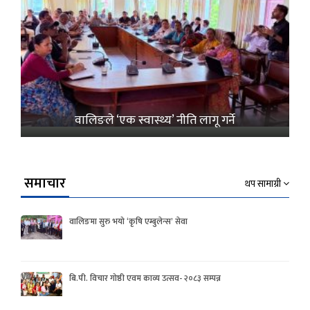
वालिङले ‘एक स्वास्थ्य’ नीति लागू गर्ने
समाचार
थप सामाग्री
वालिङमा सुरु भयो ‘कृषि एम्बुलेन्स’ सेवा
बि.पी. विचार गोष्ठी एवम काव्य उत्सव- २०८३ सम्पन्न