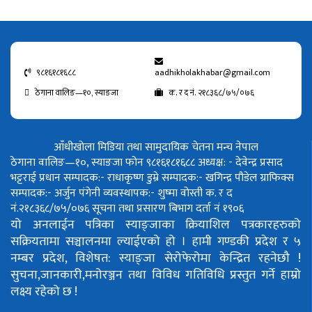
९८१६१८१६८८
aadhikholakhabar@gmail.com
ठेगाना वालिङ—१०, स्याङजा
क. र द नं. २१८३६८/७५/०७६
आँधीखोला मिडिया तथा सामुदायिक चेतना मन्च नेपाल
ठेगाना वालिङ—१०, स्याङजा फोन ९८१६१८१६८८
अध्यक्ष: - देवेन्द्र प्रसाद
भट्टराई
प्रधान सम्पादक:- राधाकृष्ण डुम्रे
सम्पादक:- खगिन्द्र पौडेल
ग्राफिक्स
सम्पादक:- अर्जुन पंगेनी
व्यवस्थापक:- शुष्मा वोस्ती
क. र द
नं.२१८३६८/७५/०७६
सूचना तथा प्रसारण बिभाग दर्ता नं १९०६
यो अनलाईन पत्रिका स्याङ्जाका क्रियाशिल पत्रकारहरुको
सक्रियतामा सञ्चालनमा ल्याईएको हो ।
हामी गण्डकी प्रदेश र ५
नम्बर प्रदेश, विशेषत: स्याङ्जा सेरोफेरोमा केन्द्रित रहनेछौ !
सुचना,जानकारी,मनोरञ्जन तथा विविध गतिविधि प्रस्तुत गर्ने हाम्रो
लक्ष्य रहेको छ !