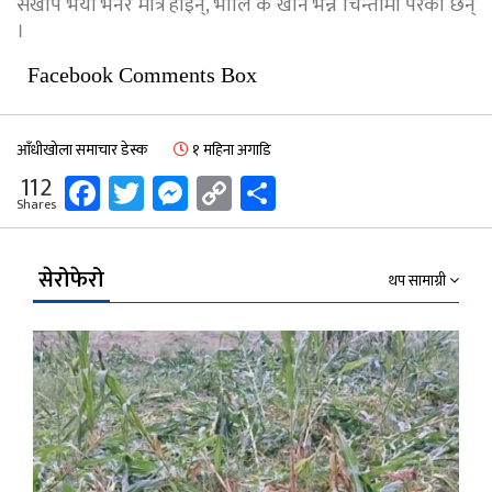
सखाप भयो भनेर मात्रै होइन्, भोलि के खाने भन्ने चिन्तामा परेका छन्
।
Facebook Comments Box
आँधीखोला समाचार डेस्क
१ महिना अगाडि
Facebook
Twitter
Messenger
Copy
Share
112
Shares
Link
सेरोफेरो
थप सामाग्री