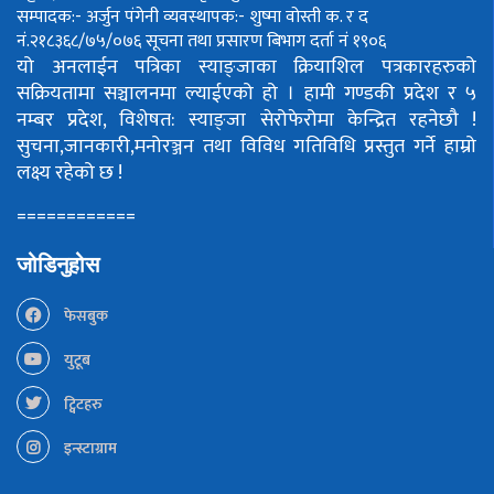
सम्पादक:- अर्जुन पंगेनी
व्यवस्थापक:- शुष्मा वोस्ती
क. र द
नं.२१८३६८/७५/०७६
सूचना तथा प्रसारण बिभाग दर्ता नं १९०६
यो अनलाईन पत्रिका स्याङ्जाका क्रियाशिल पत्रकारहरुको
सक्रियतामा सञ्चालनमा ल्याईएको हो ।
हामी गण्डकी प्रदेश र ५
नम्बर प्रदेश, विशेषत: स्याङ्जा सेरोफेरोमा केन्द्रित रहनेछौ !
सुचना,जानकारी,मनोरञ्जन तथा विविध गतिविधि प्रस्तुत गर्ने हाम्रो
लक्ष्य रहेको छ !
============
जोडिनुहोस
फेसबुक
युटूब
ट्विटहरु
इन्स्टाग्राम