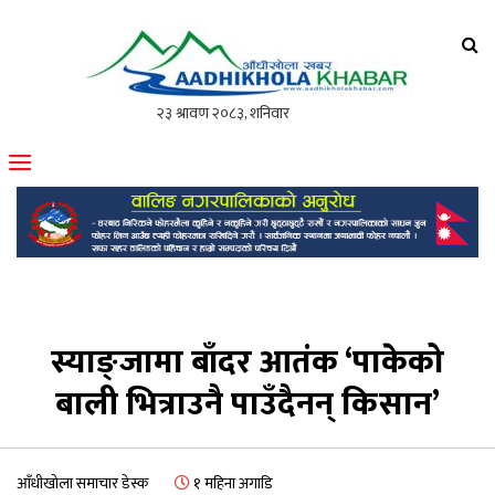
आँधीखोला खवर
मोफसलकै लोकप्रिय अनलाइन पत्रिका
स्याङ्जामा बाँदर आतंक ‘पाकेको
बाली भित्राउनै पाउँदैनन् किसान’
आँधीखोला समाचार डेस्क
१ महिना अगाडि