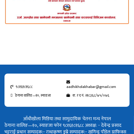
९८१६१८१६८८
aadhikholakhabar@gmail.com
ठेगाना वालिङ—१०, स्याङजा
क. र द नं. २१८३६८/७५/०७६
आँधीखोला मिडिया तथा सामुदायिक चेतना मन्च नेपाल
ठेगाना वालिङ—१०, स्याङजा फोन ९८१६१८१६८८
अध्यक्ष: - देवेन्द्र प्रसाद
भट्टराई
प्रधान सम्पादक:- राधाकृष्ण डुम्रे
सम्पादक:- खगिन्द्र पौडेल
ग्राफिक्स