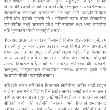
कालीगण्डकी गाउँपालिकाका दुर्गा भट्टराईले बाँदर आतंक
दिनप्रतिदिन बढ्दै गएको र बाँदरले मकै, फलफूल र तरकारीलगायत
खेतबारीमा लगाएको बालीनाली नष्ट गर्दा पनि जनप्रतिनिधिहरु
रमिते बनेर बसेको गुनासो गरे । पछिल्लो समय बाँदर खेतबारीमा
मात्रै सीमित नभई घरघरमै प्रवेश गरी खाद्यान्न तथा अन्य सामग्रीमा
क्षति पु¥याउने गरेको भट्टराईले जनाए ।
बाँदरबाट अन्नबाली बचाउन किसानले दिनभर खेतबारीमा कुर्नेे, ड्रम
बजाउने, कुकुर पाल्ने, ड्रोन उडाउने जस्ता विभिन्न उपाय अपनाउने
गरेका छन् । उनका अनुसार बाँदरको संख्या बढ्दै जाँदा किसानका
उपाय प्रभावहीन बन्दै गएका छन् । विगत केही वर्षयता बाँदरको
समस्या विकराल बन्दै गएको छ । उत्पादन लिने बेला मकै, तरकारी,
फलफूल, आलुलगायत खेतबारीमा उपलब्ध बालीमा ठूलो क्षति
पु¥याउने गरेको भट्टराईले बताए ।
पछिल्लो सयम अधिकांश किसानले खेतीयोग्य जमिन बाँझै छाड्न
थालेका छन् भने केहीले गाउँ नै छाडेर अन्यत्र बसाइँ सर्न बाध्य छन् ।
कृषि उत्पादन बढाउने र युवालाई गाउँमै स्वरोजगार बनाउने सरकारी
नीतिको चर्चा जति चलेपनि किसानहरु भने बाँदरको समस्याबाट
जोगिन नसकेको गुनासो गर्छन् । बाली नष्ट हुँदा क्षतिपूर्ति पाउने