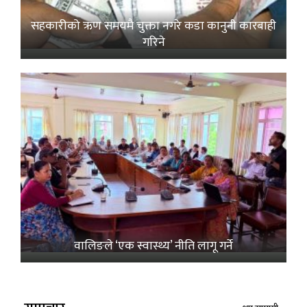
सहकारीको ऋण समयमै चुक्ता नगरे कडा कानुनी कारबाही
गरिने
वालिङले ‘एक स्वास्थ्य’ नीति लागू गर्ने