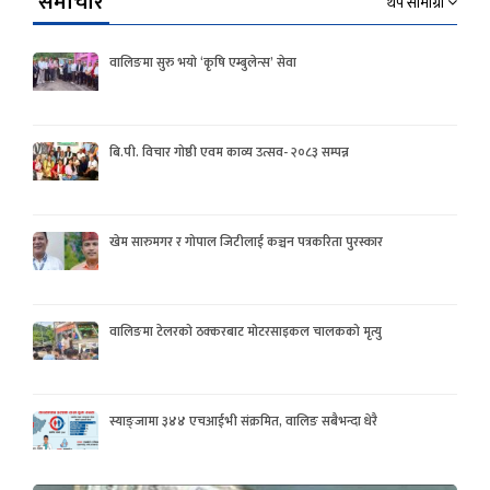
समाचार
थप सामाग्री
वालिङमा सुरु भयो ‘कृषि एम्बुलेन्स’ सेवा
बि.पी. विचार गोष्ठी एवम काव्य उत्सव- २०८३ सम्पन्न
खेम सारुमगर र गोपाल जिटीलाई कञ्चन पत्रकरिता पुरस्कार
वालिङमा टेलरको ठक्करबाट मोटरसाइकल चालकको मृत्यु
स्याङ्जामा ३४४ एचआईभी संक्रमित, वालिङ सबैभन्दा धेरै