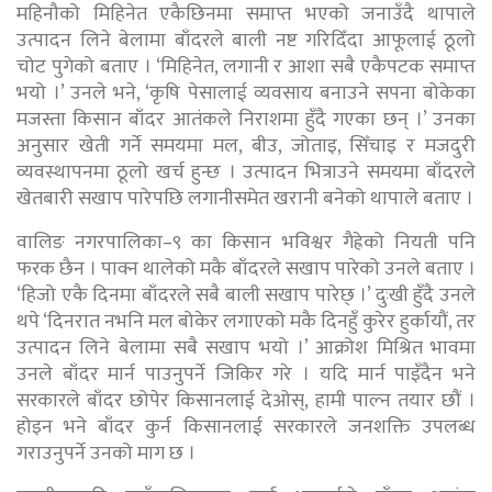
महिनौको मिहिनेत एकैछिनमा समाप्त भएको जनाउँदै थापाले
उत्पादन लिने बेलामा बाँदरले बाली नष्ट गरिदिँदा आफूलाई ठूलो
चोट पुगेको बताए । ‘मिहिनेत, लगानी र आशा सबै एकैपटक समाप्त
भयो ।’ उनले भने, ‘कृषि पेसालाई व्यवसाय बनाउने सपना बोकेका
मजस्ता किसान बाँदर आतंकले निराशमा हुँदै गएका छन् ।’ उनका
अनुसार खेती गर्ने समयमा मल, बीउ, जोताइ, सिँचाइ र मजदुरी
व्यवस्थापनमा ठूलो खर्च हुन्छ । उत्पादन भित्राउने समयमा बाँदरले
खेतबारी सखाप पारेपछि लगानीसमेत खरानी बनेको थापाले बताए ।
वालिङ नगरपालिका–९ का किसान भविश्वर गैह्रेको नियती पनि
फरक छैन । पाक्न थालेको मकै बाँदरले सखाप पारेको उनले बताए ।
‘हिजो एकै दिनमा बाँदरले सबै बाली सखाप पारेछ् ।’ दुःखी हुँदै उनले
थपे ‘दिनरात नभनि मल बोकेर लगाएको मकै दिनहुँ कुरेर हुर्कायौं, तर
उत्पादन लिने बेलामा सबै सखाप भयो ।’ आक्रोश मिश्रित भावमा
उनले बाँदर मार्न पाउनुपर्ने जिकिर गरे । यदि मार्न पाइँदैन भने
सरकारले बाँदर छोपेर किसानलाई देओस्, हामी पाल्न तयार छौं ।
होइन भने बाँदर कुर्न किसानलाई सरकारले जनशक्ति उपलब्ध
गराउनुपर्ने उनको माग छ ।