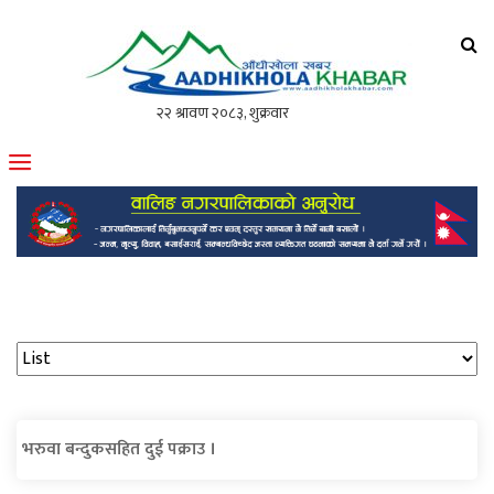
आँधीखोला खवर
मोफसलकै लोकप्रिय अनलाइन पत्रिका
भरुवा बन्दुकसहित दुई पक्राउ ।