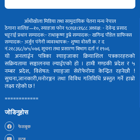
आँधीखोला मिडिया तथा सामुदायिक चेतना मन्च नेपाल
ठेगाना वालिङ—१०, स्याङजा फोन ९८१६१८१६८८
अध्यक्ष: - देवेन्द्र प्रसाद
भट्टराई
प्रधान सम्पादक:- राधाकृष्ण डुम्रे
सम्पादक:- खगिन्द्र पौडेल
ग्राफिक्स
सम्पादक:- अर्जुन पंगेनी
व्यवस्थापक:- शुष्मा वोस्ती
क. र द
नं.२१८३६८/७५/०७६
सूचना तथा प्रसारण बिभाग दर्ता नं १९०६
यो अनलाईन पत्रिका स्याङ्जाका क्रियाशिल पत्रकारहरुको
सक्रियतामा सञ्चालनमा ल्याईएको हो ।
हामी गण्डकी प्रदेश र ५
नम्बर प्रदेश, विशेषत: स्याङ्जा सेरोफेरोमा केन्द्रित रहनेछौ !
सुचना,जानकारी,मनोरञ्जन तथा विविध गतिविधि प्रस्तुत गर्ने हाम्रो
लक्ष्य रहेको छ !
============
जोडिनुहोस
फेसबुक
युटूब