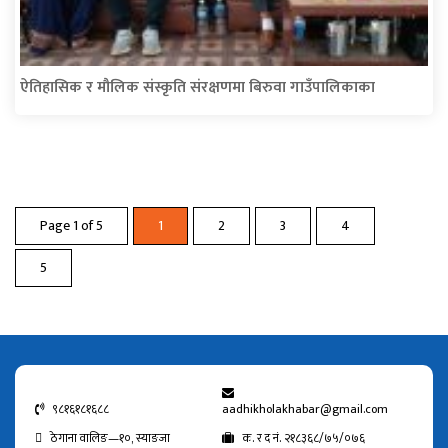
ऐतिहासिक र मौलिक संस्कृति संरक्षणमा बिरुवा गाउँपालिकाका
Page 1 of 5
1
2
3
4
5
९८१६१८१६८८
aadhikholakhabar@gmail.com
ठेगाना वालिङ—१०, स्याङजा
क. र द नं. २१८३६८/७५/०७६