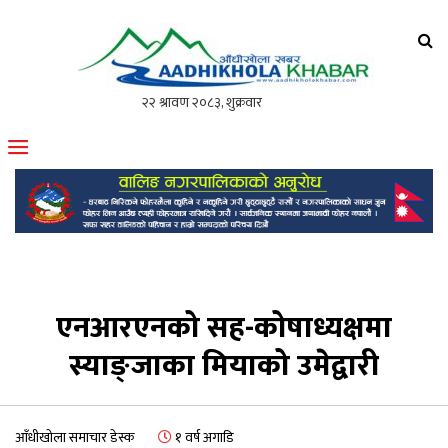
आँधीखोला खवर
मोफसलकै लोकप्रिय अनलाइन पत्रिका
एनआरएनको सह-कोषाध्यक्षमा
स्याङ्जाका मियाको उमेद्वारी
आँधीखोला समाचार डेस्क
१ वर्ष अगाडि