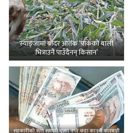
स्याङ्जामा बाँदर आतंक ‘पाकेको बाली
भित्राउनै पाउँदैनन् किसान’
सहकारीको ऋण समयमै चुक्ता नगरे कडा कानुनी कारबाही