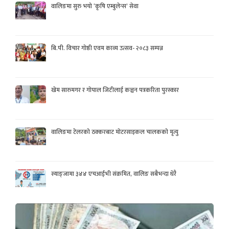
वालिङमा सुरु भयो ‘कृषि एम्बुलेन्स’ सेवा
बि.पी. विचार गोष्ठी एवम काव्य उत्सव- २०८३ सम्पन्न
खेम सारुमगर र गोपाल जिटीलाई कञ्चन पत्रकरिता पुरस्कार
वालिङमा टेलरको ठक्करबाट मोटरसाइकल चालकको मृत्यु
स्याङ्जामा ३४४ एचआईभी संक्रमित, वालिङ सबैभन्दा धेरै