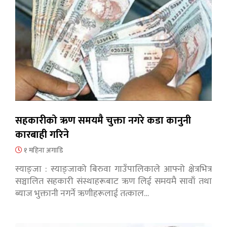
सहकारीको ऋण समयमै चुक्ता नगरे कडा कानुनी
कारबाही गरिने
१ महिना अगाडि
स्याङ्जा : स्याङ्जाको बिरुवा गाउँपालिकाले आफ्नो क्षेत्रभित्र
सञ्चालित सहकारी संस्थाहरूबाट ऋण लिई समयमै सावाँ तथा
ब्याज भुक्तानी नगर्ने ऋणीहरूलाई तत्काल…