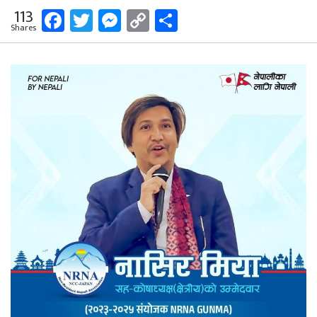
Facebook
Twitter
Messenger
Copy
Share
113
Shares
Link