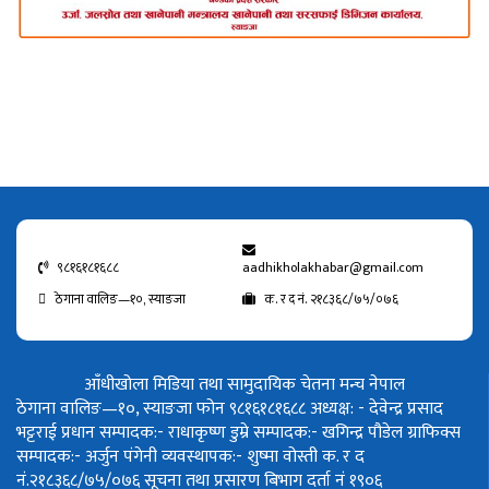
९८१६१८१६८८
aadhikholakhabar@gmail.com
ठेगाना वालिङ—१०, स्याङजा
क. र द नं. २१८३६८/७५/०७६
आँधीखोला मिडिया तथा सामुदायिक चेतना मन्च नेपाल
ठेगाना वालिङ—१०, स्याङजा फोन ९८१६१८१६८८
अध्यक्ष: - देवेन्द्र प्रसाद
भट्टराई
प्रधान सम्पादक:- राधाकृष्ण डुम्रे
सम्पादक:- खगिन्द्र पौडेल
ग्राफिक्स
सम्पादक:- अर्जुन पंगेनी
व्यवस्थापक:- शुष्मा वोस्ती
क. र द
नं.२१८३६८/७५/०७६
सूचना तथा प्रसारण बिभाग दर्ता नं १९०६