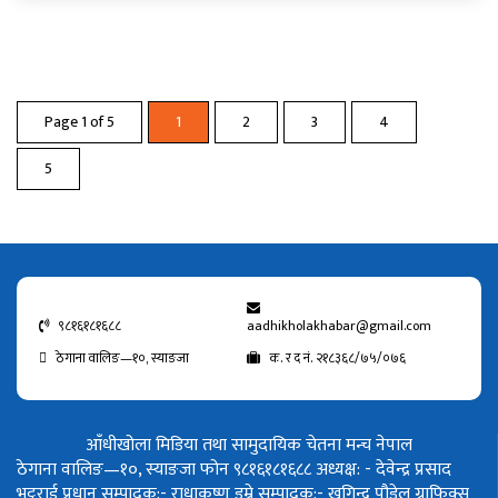
Page 1 of 5
1
2
3
4
5
९८१६१८१६८८
aadhikholakhabar@gmail.com
ठेगाना वालिङ—१०, स्याङजा
क. र द नं. २१८३६८/७५/०७६
आँधीखोला मिडिया तथा सामुदायिक चेतना मन्च नेपाल
ठेगाना वालिङ—१०, स्याङजा फोन ९८१६१८१६८८
अध्यक्ष: - देवेन्द्र प्रसाद
भट्टराई
प्रधान सम्पादक:- राधाकृष्ण डुम्रे
सम्पादक:- खगिन्द्र पौडेल
ग्राफिक्स