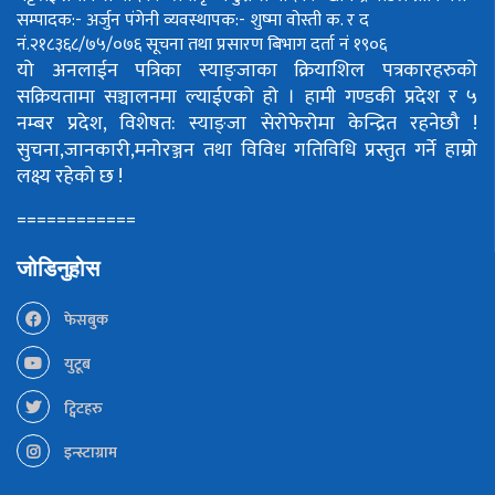
सम्पादक:- अर्जुन पंगेनी
व्यवस्थापक:- शुष्मा वोस्ती
क. र द
नं.२१८३६८/७५/०७६
सूचना तथा प्रसारण बिभाग दर्ता नं १९०६
यो अनलाईन पत्रिका स्याङ्जाका क्रियाशिल पत्रकारहरुको
सक्रियतामा सञ्चालनमा ल्याईएको हो ।
हामी गण्डकी प्रदेश र ५
नम्बर प्रदेश, विशेषत: स्याङ्जा सेरोफेरोमा केन्द्रित रहनेछौ !
सुचना,जानकारी,मनोरञ्जन तथा विविध गतिविधि प्रस्तुत गर्ने हाम्रो
लक्ष्य रहेको छ !
============
जोडिनुहोस
फेसबुक
युटूब
ट्विटहरु
इन्स्टाग्राम