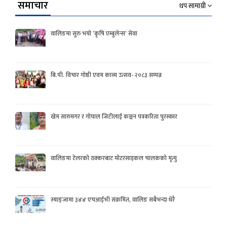
समाचार
थप सामाग्री
वालिङमा सुरु भयो ‘कृषि एम्बुलेन्स’ सेवा
बि.पी. विचार गोष्ठी एवम काव्य उत्सव- २०८३ सम्पन्न
खेम सारुमगर र गोपाल जिटीलाई कञ्चन पत्रकरिता पुरस्कार
वालिङमा टेलरको ठक्करबाट मोटरसाइकल चालकको मृत्यु
स्याङ्जामा ३४४ एचआईभी संक्रमित, वालिङ सबैभन्दा धेरै