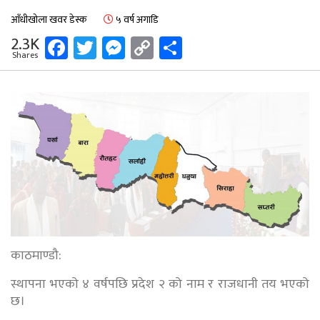
आँधीखोला खवर डेस्क
५ वर्ष अगाडि
Facebook
Twitter
Messenger
Copy
Share
2.3K
Shares
Link
काठमाण्डौ:
स्थापना भएको ४ वर्षपछि प्रदेश २ को नाम र राजधानी तय भएको
छ।