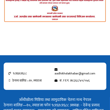
९८१६१८१६८८
aadhikholakhabar@gmail.com
ठेगाना वालिङ—१०, स्याङजा
क. र द नं. २१८३६८/७५/०७६
आँधीखोला मिडिया तथा सामुदायिक चेतना मन्च नेपाल
ठेगाना वालिङ—१०, स्याङजा फोन ९८१६१८१६८८
अध्यक्ष: - देवेन्द्र प्रसाद