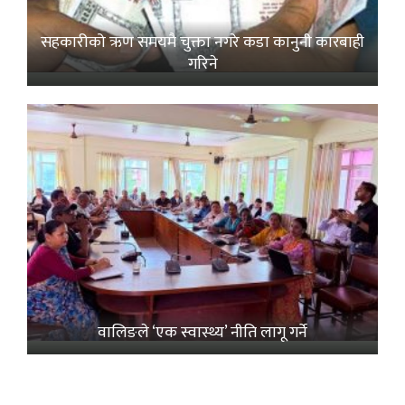
सहकारीको ऋण समयमै चुक्ता नगरे कडा कानुनी कारबाही
गरिने
वालिङले ‘एक स्वास्थ्य’ नीति लागू गर्ने