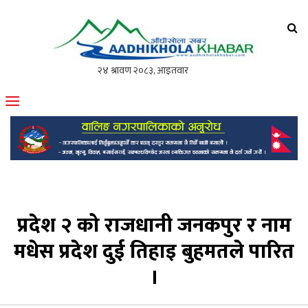
आँधीखोला खवर
मोफसलकै लोकप्रिय अनलाइन पत्रिका
प्रदेश २ को राजधानी जनकपुर र नाम
मधेस प्रदेश दुई तिहाइ बुहमतले पारित
।