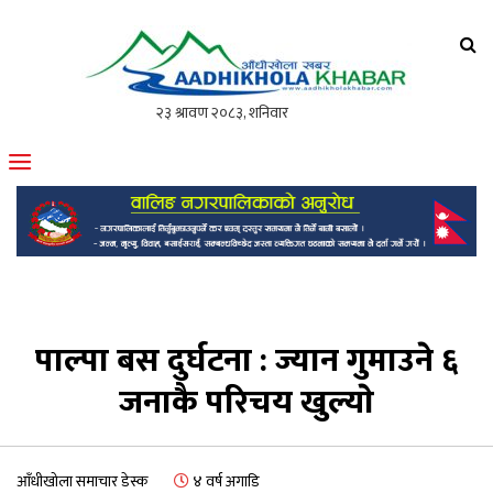
आँधीखोला खवर
मोफसलकै लोकप्रिय अनलाइन पत्रिका
पाल्पा बस दुर्घटना : ज्यान गुमाउने ६
जनाकै परिचय खुल्याे
आँधीखोला समाचार डेस्क
४ वर्ष अगाडि