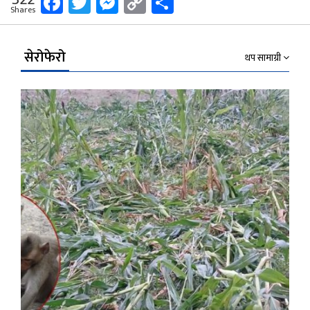
Facebook
Twitter
Messenger
Copy
Share
Shares
Link
सेरोफेरो
थप सामाग्री