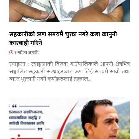
सहकारीको ऋण समयमै चुक्ता नगरे कडा कानुनी
कारबाही गरिने
१ महिना अगाडि
स्याङ्जा : स्याङ्जाको बिरुवा गाउँपालिकाले आफ्नो क्षेत्रभित्र
सञ्चालित सहकारी संस्थाहरूबाट ऋण लिई समयमै सावाँ तथा
ब्याज भुक्तानी नगर्ने ऋणीहरूलाई तत्काल…