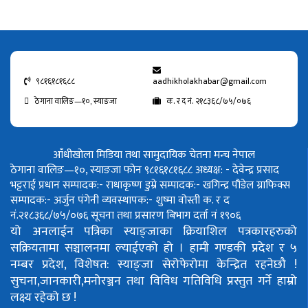
९८१६१८१६८८
aadhikholakhabar@gmail.com
ठेगाना वालिङ—१०, स्याङजा
क. र द नं. २१८३६८/७५/०७६
आँधीखोला मिडिया तथा सामुदायिक चेतना मन्च नेपाल
ठेगाना वालिङ—१०, स्याङजा फोन ९८१६१८१६८८
अध्यक्ष: - देवेन्द्र प्रसाद
भट्टराई
प्रधान सम्पादक:- राधाकृष्ण डुम्रे
सम्पादक:- खगिन्द्र पौडेल
ग्राफिक्स
सम्पादक:- अर्जुन पंगेनी
व्यवस्थापक:- शुष्मा वोस्ती
क. र द
नं.२१८३६८/७५/०७६
सूचना तथा प्रसारण बिभाग दर्ता नं १९०६
यो अनलाईन पत्रिका स्याङ्जाका क्रियाशिल पत्रकारहरुको
सक्रियतामा सञ्चालनमा ल्याईएको हो ।
हामी गण्डकी प्रदेश र ५
नम्बर प्रदेश, विशेषत: स्याङ्जा सेरोफेरोमा केन्द्रित रहनेछौ !
सुचना,जानकारी,मनोरञ्जन तथा विविध गतिविधि प्रस्तुत गर्ने हाम्रो
लक्ष्य रहेको छ !