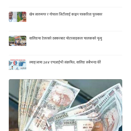
खेम सारुमगर र गोपाल जिटीलाई कञ्चन पत्रकरिता पुरस्कार
वालिङमा टेलरको ठक्करबाट मोटरसाइकल चालकको मृत्यु
स्याङ्जामा ३४४ एचआईभी संक्रमित, वालिङ सबैभन्दा धेरै