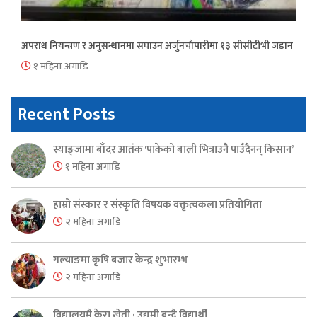
अपराध नियन्त्रण र अनुसन्धानमा सघाउन अर्जुनचौपारीमा १३ सीसीटीभी जडान
१ महिना अगाडि
Recent Posts
स्याङ्जामा बाँदर आतंक ‘पाकेको बाली भित्राउनै पाउँदैनन् किसान’
१ महिना अगाडि
हाम्रो संस्कार र संस्कृति विषयक वक्तृत्वकला प्रतियोगिता
२ महिना अगाडि
गल्याङमा कृषि बजार केन्द्र शुभारम्भ
२ महिना अगाडि
विद्यालयमै केरा खेती : उद्यमी बन्दै विद्यार्थी