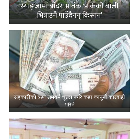
स्याङ्जामा बाँदर आतंक ‘पाकेको बाली
भित्राउनै पाउँदैनन् किसान’
सहकारीको ऋण समयमै चुक्ता नगरे कडा कानुनी कारबाही
गरिने