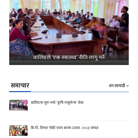
वालिङले ‘एक स्वास्थ्य’ नीति लागू गर्ने
समाचार
थप सामाग्री
वालिङमा सुरु भयो ‘कृषि एम्बुलेन्स’ सेवा
बि.पी. विचार गोष्ठी एवम काव्य उत्सव- २०८३ सम्पन्न