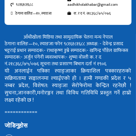
९८१६१८१६८८
aadhikholakhabar@gmail.com
ठेगाना वालिङ—१०, स्याङजा
क. र द नं. २१८३६८/७५/०७६
आँधीखोला मिडिया तथा सामुदायिक चेतना मन्च नेपाल
ठेगाना वालिङ—१०, स्याङजा फोन ९८१६१८१६८८
अध्यक्ष: - देवेन्द्र प्रसाद
भट्टराई
प्रधान सम्पादक:- राधाकृष्ण डुम्रे
सम्पादक:- खगिन्द्र पौडेल
ग्राफिक्स
सम्पादक:- अर्जुन पंगेनी
व्यवस्थापक:- शुष्मा वोस्ती
क. र द
नं.२१८३६८/७५/०७६
सूचना तथा प्रसारण बिभाग दर्ता नं १९०६
यो अनलाईन पत्रिका स्याङ्जाका क्रियाशिल पत्रकारहरुको
सक्रियतामा सञ्चालनमा ल्याईएको हो ।
हामी गण्डकी प्रदेश र ५
नम्बर प्रदेश, विशेषत: स्याङ्जा सेरोफेरोमा केन्द्रित रहनेछौ !
सुचना,जानकारी,मनोरञ्जन तथा विविध गतिविधि प्रस्तुत गर्ने हाम्रो
लक्ष्य रहेको छ !
============
जोडिनुहोस