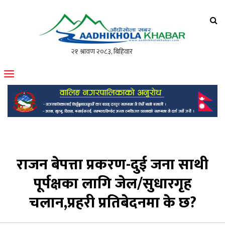
आँधीखोला खवर
मोफसलकै लोकप्रिय अनलाइन पत्रिका
राजन बेपत्ता प्रकरण-दुई जना साथी
पूर्पक्षका लागि जेल/सुधारगृह
चलान,प्रहरी प्रतिबेदनमा के छ?