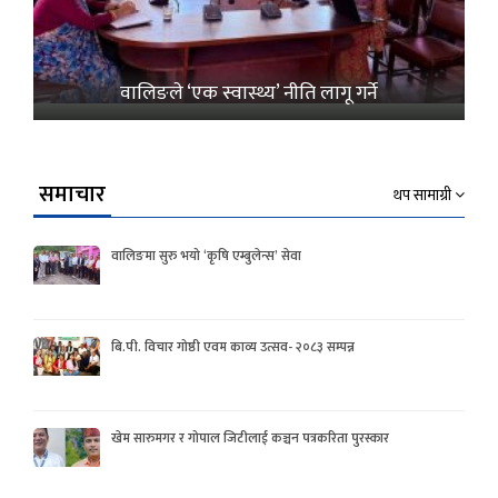
वालिङले ‘एक स्वास्थ्य’ नीति लागू गर्ने
समाचार
थप सामाग्री
वालिङमा सुरु भयो ‘कृषि एम्बुलेन्स’ सेवा
बि.पी. विचार गोष्ठी एवम काव्य उत्सव- २०८३ सम्पन्न
खेम सारुमगर र गोपाल जिटीलाई कञ्चन पत्रकरिता पुरस्कार