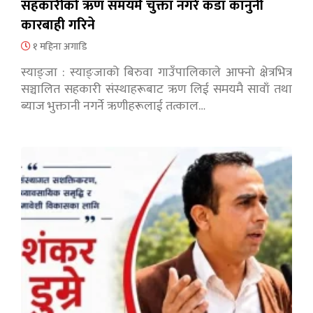
सहकारीको ऋण समयमै चुक्ता नगरे कडा कानुनी
कारबाही गरिने
१ महिना अगाडि
स्याङ्जा : स्याङ्जाको बिरुवा गाउँपालिकाले आफ्नो क्षेत्रभित्र
सञ्चालित सहकारी संस्थाहरूबाट ऋण लिई समयमै सावाँ तथा
ब्याज भुक्तानी नगर्ने ऋणीहरूलाई तत्काल…