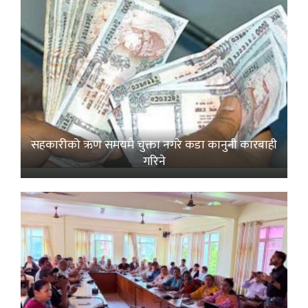
सहकारीको ऋण समयमै चुक्ता नगरे कडा कानुनी कारबाही
गरिने