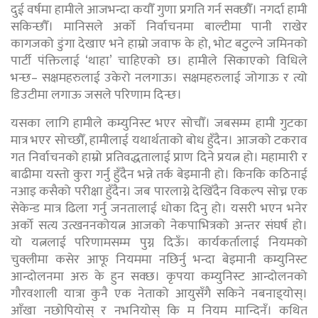
दुई वर्षमा हामीले आजभन्दा कयौँ गुणा प्रगति गर्न सक्छौँ। नगर्दा हामी
सकिन्छौँ। मानिसले अर्को निर्वाचनमा बाल्टीमा पानी राखेर
कागजको डुंगा देखाए भने हाम्रो जवाफ के हो, भोट बटुल्ने जमिनको
पार्टी पंक्तिलाई ‘थाहा’ चाहिएको छ। हामीले सिकाएको विधिले
भन्छ– सक्षमहरुलाई उकेरो नलगाऊ। सक्षमहरुलाई जोगाऊ र त्यो
डिउटीमा लगाऊ जसले परिणाम दिन्छ।
यसका लागि हामीले कम्युनिस्ट भएर सोचौँ। जबसम्म हामी गुटका
मात्र भएर सोच्छौँ, हामीलाई यथार्थताको बोध हुँदैन। आजको टकराव
गत निर्वाचनको हाम्रो प्रतिवद्धतालाई प्राण दिने प्रयत्न हो। महामारी र
बाढीमा यस्तो कुरा गर्नु हुँदैन भन्ने तर्क बेइमानी हो। किनकि कठिनाई
नआइ कसैको परीक्षा हुँदैन। जब पारलाग्ने देखिँदैन विकल्प सोच्न एक
सेकेन्ड मात्र ढिला गर्नु जनतालाई धोका दिनु हो। यसरी भएन भनेर
अर्को सत्य उत्खननकोयत्न आजको नेकपाभित्रको अन्तर संघर्ष हो।
यो यत्नलाई परिणामसम्म पुग्न दिऊँ। कार्यकर्तालाई नियमको
चुक्लीमा कसेर आफू नियममा नछिर्नु भन्दा बेइमानी कम्युनिस्ट
आन्दोलनमा अरु के हुन सक्छ। कृपया कम्युनिस्ट आन्दोलनको
गौरवशाली यात्रा कुनै एक नेताको आयुसँगै सकिने नबनाइ्योस्।
आँखा नछोपियोस् र नभनियोस् कि म नियम मान्दिनँ। कथित