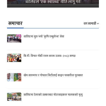
वालिङले ‘एक स्वास्थ्य’ नीति लागू गर्ने
समाचार
थप सामाग्री
वालिङमा सुरु भयो ‘कृषि एम्बुलेन्स’ सेवा
बि.पी. विचार गोष्ठी एवम काव्य उत्सव- २०८३ सम्पन्न
खेम सारुमगर र गोपाल जिटीलाई कञ्चन पत्रकरिता पुरस्कार
वालिङमा टेलरको ठक्करबाट मोटरसाइकल चालकको मृत्यु