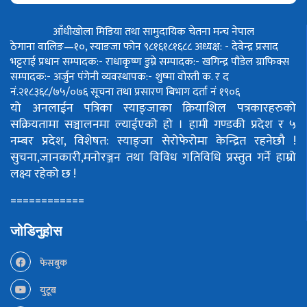
आँधीखोला मिडिया तथा सामुदायिक चेतना मन्च नेपाल
ठेगाना वालिङ—१०, स्याङजा फोन ९८१६१८१६८८
अध्यक्ष: - देवेन्द्र प्रसाद
भट्टराई
प्रधान सम्पादक:- राधाकृष्ण डुम्रे
सम्पादक:- खगिन्द्र पौडेल
ग्राफिक्स
सम्पादक:- अर्जुन पंगेनी
व्यवस्थापक:- शुष्मा वोस्ती
क. र द
नं.२१८३६८/७५/०७६
सूचना तथा प्रसारण बिभाग दर्ता नं १९०६
यो अनलाईन पत्रिका स्याङ्जाका क्रियाशिल पत्रकारहरुको
सक्रियतामा सञ्चालनमा ल्याईएको हो ।
हामी गण्डकी प्रदेश र ५
नम्बर प्रदेश, विशेषत: स्याङ्जा सेरोफेरोमा केन्द्रित रहनेछौ !
सुचना,जानकारी,मनोरञ्जन तथा विविध गतिविधि प्रस्तुत गर्ने हाम्रो
लक्ष्य रहेको छ !
============
जोडिनुहोस
फेसबुक
युटूब