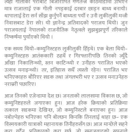
त्यही गोलीका पर्राबाट बिजारोपित गणतन्त्र काठमाडौँमा उभिएन
मात्र राजालाई एक गोली नपड्काई दरबार छाड्न बाध्य बनायो।
थापालाई डेरा सर्न साँझ कुर्नुपर्ने बाध्यता पर्यो र उनी लुकीलुकी मन्त्री
निवासबाट डेरा सरे। यो ज्ञानेन्द्र अतिवादको पराजय थियो। जुन
पराजयलाई नेपालको राजनीतिक नेतृत्वले सुझबुझपूर्ण तरिकाले
निष्कर्षमा पुर्याएको थियो ।
एक समय थियो–कम्युनिस्टहरु लुकीलुकी हिँड्थे। एक बेला थियो–
कम्युनिस्टहरु आतंककारी ठहर्थे र गिरफ्तारीपछि तिनको ज्युँदै
आँखा निकालिन्थ्यो, स्तन काटिन्थ्यो र उनीहरु पराजित भएको
उत्सव मनाइन्थ्यो। तर, इतिहास सधैँ त्यस्तो रहेन। पराजित भए
भनिएकाहरु बौरिएर सडक तथा जंगलभरी भए र उत्सव मनाउनेहरु
नराम्ररी पछारिए।
आज तिनको एजेन्डामा देश छ। जनताको लालसामा विकास छ, जो
कम्युनिष्टहरुले जगाएका हुन। आज हरेक क्रियाको प्रतिक्रिया
तत्काल सडकमा देखिन्छ, जो कम्युनिस्टले बनाएका हुन। आज
नबोल्नेहरु भनिएका पनि बोल्छन किनकि तिनलाई थाहा छ– एक
विस्मयकारी यात्राको महानायक तिनीहरुसँग छ। आज मान्छेले सहने
कुरा गर्दैन, प्रतिकारको कुरा गर्छ, जो समाजवादको सपनाले