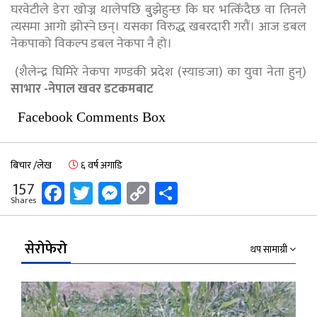
घरवेटीले डेरा खोज्न थालेपछि बुुझेहुन्छ कि घर भत्किँदैछ वा तिनले
त्यसमा आगो झोस्ने छन्। यसका विरुद्ध खबरदारी गरौं। आज डबल
नेकपाको विकल्प डबल नेकपा नै हो।
(शैलेन्द्र घिमिरे नेकपा गण्डकी प्रदेश (स्याङजा) का युवा नेता हुन्)
साभार -नेपाल खवर डटकमबाट
Facebook Comments Box
बिचार /लेख
६ वर्ष अगाडि
Facebook
Twitter
Messenger
Copy
Share
157
Shares
Link
सेरोफेरो
थप सामाग्री