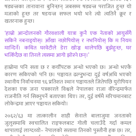
षड्यन्त्रका तानावाना बुनिन्छन् जबसम्म षड्यन्त्र पराजित हुन्छ यो
मजाको हुन्छ तर षडयन्त्र सफल भयो भने त्यो त्यतिनै क्रूर र
खतरनाक हुन्छ।
‘हाम्रो आन्दोलनको गौरवशाली यात्रा कुनै एक नेताको आयुसँगै
सकिने नबनाइ्योस्। आँखा नछोपियोस् र नभनियोस् कि म नियम
मान्दिनँ। कथित घरवेटीले डेरा खोज्न थालेपछि बुुझेहुन्छ, घर
भत्किँदैछ वा तिनले त्यसमा आगो झोस्ने छन्।’
हाम्रोमा पनि सत्ता छ र कयौँपटक अन्धो भएको छ। अन्धो भएकै
कारण सकिएको पनि छ। पञ्चायत ढल्नुुुभन्दा दुई वर्षअधि भएको
स्थानीय निर्वाचनमा ९६ प्रतिशत स्थान पञ्चायतले जितेपछि युरोपियन
देशका एक जना पत्रकारले विश्वले नेपालका राजा वीरेन्द्रमार्फत
राजनीति गर्न सिक्नुपर्ने बताएका थिए। तर, दुई वर्षमै मरिचमानबाट
लोकेन्द्रमा आएर पञ्चायत सकियाे।
२०६२/६३ मा तात्कालीन शाही सेनाले बालाजुमा जनताको
जुलुसमाथि स्वचालित राइफलबाट गोली चलाउँदै गर्दा कमल
थापालाई लाग्दथ्यो– नेपालको सत्तामा तिनको पुस्तौनी हक छ। तर,