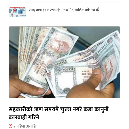
स्याङ्जामा ३४४ एचआईभी संक्रमित, वालिङ सबैभन्दा धेरै
सहकारीको ऋण समयमै चुक्ता नगरे कडा कानुनी
कारबाही गरिने
१ महिना अगाडि