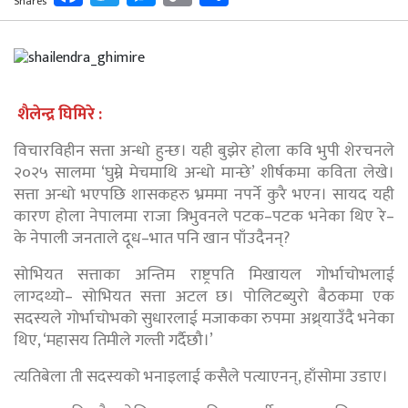
Shares
Link
शैलेन्द्र घिमिरे :
विचारविहीन सत्ता अन्धो हुन्छ। यही बुझेर होला कवि भुपी शेरचनले
२०२५ सालमा ‘घुम्ने मेचमाथि अन्धो मान्छे’ शीर्षकमा कविता लेखे।
सत्ता अन्धो भएपछि शासकहरु भ्रममा नपर्ने कुरै भएन। सायद यही
कारण होला नेपालमा राजा त्रिभुवनले पटक–पटक भनेका थिए रे–
के नेपाली जनताले दूध–भात पनि खान पाँउदैनन्?
सोभियत सत्ताका अन्तिम राष्ट्रपति मिखायल गोर्भाचोभलाई
लाग्दथ्यो– सोभियत सत्ता अटल छ। पोलिटब्युरो बैठकमा एक
सदस्यले गोर्भाचोभको सुधारलाई मजाकका रुपमा अथ्र्याउँदै भनेका
थिए, ‘महासय तिमीले गल्ती गर्दैछौ।’
त्यतिबेला ती सदस्यको भनाइलाई कसैले पत्याएनन्, हाँसोमा उडाए।