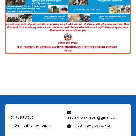
९८१६१८१६८८
aadhikholakhabar@gmail.com
ठेगाना वालिङ—१०, स्याङजा
क. र द नं. २१८३६८/७५/०७६