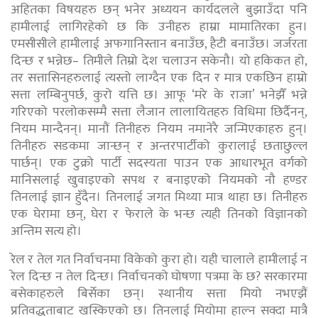
अहितका विषयहरु छन् भनेर अध्ययन कार्यदलले बुझाउँदा पनि
हामीलाई लागिरहेको छ कि उनीहरु हाम्रा मामातिरका हुन।
एमसीसीले हामीलाई अफगानिस्तान बनाउँछ, हैटी बनाउँछ। जर्जरता
दिन्छ र भन्नेछ– तिमीले तिम्रो देश चलाउन सकेनौ। यो हकिकत हो,
तर सत्तासिनहरुलाई त्यस्तो लाग्दैन एक दिन र मात्र एकछिन हाम्रो
सत्ता लम्बिनुपर्छ, कुरो यत्ति छ। आफू ‘मरे के राजा’ भनेझैँ भन्ने
गरिएको परलोकसम्मै सत्ता लैजान लालायितहरु विधिमा छिर्दैनन्,
नियम मान्दैनन्। मानौं तिनीहरु नियम नमानेरै जन्मिएकाहरु हुन्।
तिनीहरु सडकमा जान्छन् र अन्तरपार्टीको कुरालाई छताछुल्ल
पार्छन्। एक टुक्रो पार्टी सदस्यता पाउन एक आधारभूत वर्गको
मानिसलाई खुवाइएको सपथ र बनाइएको नियमको नौ हण्डर
तिनलाई ज्ञान हुँदैन। तिनलाई जगत मिथ्या मात्र थाहा छ। तिनीहरु
एक घेरामा छन्, घेरा र फेराले के भन्छ त्यही तिनको विज्ञानको
अन्तिम सत्य हो।
रेल र तेल गत निर्वाचनमा विकेको कुरा हो। यही चालाले हामीलाई न
रेल दिन्छ न तेल दिन्छ। निर्वाचनको घोषणा पत्रमा के छ? सरकारमा
बसेकाहरुले बिर्सेका छन्। स्थानीय सत्ता मियो नभएझैं
प्रतिवद्धताबाट खस्किएको छ। तिनलाई मियोमा हाल्न सक्दा मात्रै