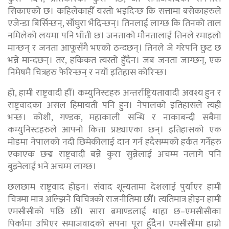
सिकाएको छ। कहिलेकाहीँ यस्तो भइदिन्छ कि सत्तामा बसेकाहरुले
एजेन्डा बिर्सिन्छन्, साँघुरा भैदिन्छन्। तिनलाई लाग्छ कि तिनको ताल
नमिलेको लयमा पनि भाँती छ। जनताको मौनतालाई तिनले रमाइलो
मान्छन् र जनता आफूसँगै भएको ठन्दछन्। तिनले जे गरेपनि छुट छ
भन्ने मान्दछन्। तर, हकिकत त्यस्तो हुँदैन। जब जनता जाग्छन्, एक
निमेषमै चित्रहरु फेरिन्छन् र नयाँ इतिहास कोरिन्छ।
हो, हामी राष्ट्रवादी हौँ। कम्युनिस्टहरु अन्तर्राष्ट्रियतावादी अवश्य हुन र
राष्ट्रवादका असल हिमायती पनि हुुन। नेपालको इतिहासले त्यही
भन्छ। कोशी, गण्डक, महाकाली सन्धि र नाकाबन्दी सबैमा
कम्युनिस्टहरुले आफ्नो कित्ता प्रष्ट्याएका छन्। इतिहासको एक
मोडमा नेपालको नदी छिमेकीलाई दान गर्न हदैसम्मको हर्कत गर्नेहरु
एकाएक छद्म राष्ट्रवादी बन्ने कुरा सुन्नेलाई अचम्म नलागे पनि
बुझ्नेलाई भने अचम्म लाग्छ।
छलछाम राष्ट्रवाद होइन। संवाद शून्यतामा देशलाई पुर्याएर हामी
चित्रमा मात्र अल्झिने विचित्रको राजनीतिमा छौँ। त्यतिमात्र होइन हामी
एमसीसीको पछि छौँ। सारा ब्रमाण्डलाई थाहा छ–एमसीसीका
पिर्कामा उभिएर समाजवादको सपना पूरा हुँदैन। एमसीसीमा हाम्रो