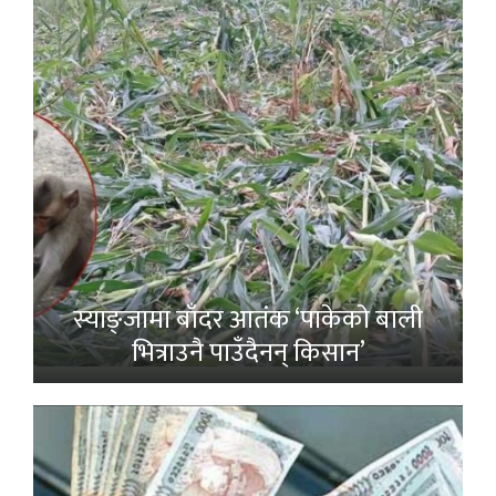
स्याङ्जामा बाँदर आतंक ‘पाकेको बाली
भित्राउनै पाउँदैनन् किसान’