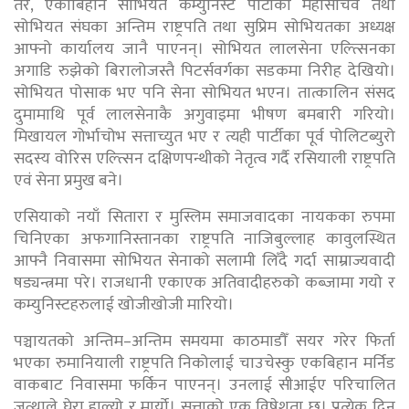
तर, एकाबिहानै सोभियत कम्युनिस्ट पार्टीका महासचिव तथा
सोभियत संघका अन्तिम राष्ट्रपति तथा सुप्रिम सोभियतका अध्यक्ष
आफ्नो कार्यालय जानै पाएनन्। सोभियत लालसेना एल्त्सिनका
अगाडि रुझेको बिरालोजस्तै पिटर्सवर्गका सडकमा निरीह देखियो।
सोभियत पोसाक भए पनि सेना सोभियत भएन। तात्कालिन संसद
दुमामाथि पूर्व लालसेनाकै अगुवाइमा भीषण बमबारी गरियो।
मिखायल गोर्भाचोभ सत्ताच्युत भए र त्यही पार्टीका पूर्व पोलिटब्युरो
सदस्य वोरिस एल्त्सिन दक्षिणपन्थीको नेतृत्व गर्दै रसियाली राष्ट्रपति
एवं सेना प्रमुख बने।
एसियाको नयाँ सितारा र मुस्लिम समाजवादका नायकका रुपमा
चिनिएका अफगानिस्तानका राष्ट्रपति नाजिबुल्लाह कावुलस्थित
आफ्नै निवासमा सोभियत सेनाको सलामी लिँदै गर्दा साम्राज्यवादी
षड्यन्त्रमा परे। राजधानी एकाएक अतिवादीहरुको कब्जामा गयो र
कम्युनिस्टहरुलाई खोजीखोजी मारियो।
पञ्चायतको अन्तिम–अन्तिम समयमा काठमाडौँ सयर गरेर फिर्ता
भएका रुमानियाली राष्ट्रपति निकोलाई चाउचेस्कु एकबिहान मर्निड
वाकबाट निवासमा फर्किन पाएनन्। उनलाई सीआईए परिचालित
जत्थाले घेरा हाल्यो र मार्यो। सत्ताको एक विषेशता छ। प्रत्येक दिन