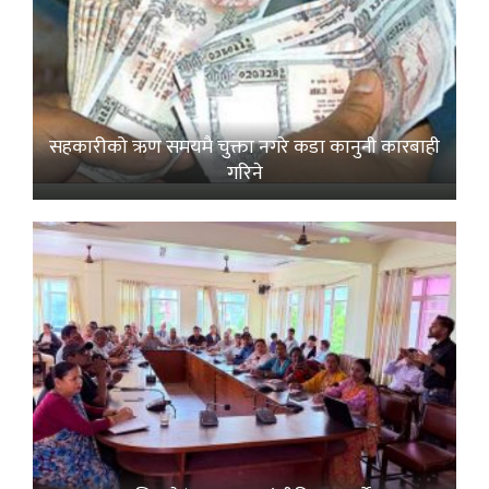
सहकारीको ऋण समयमै चुक्ता नगरे कडा कानुनी कारबाही
गरिने