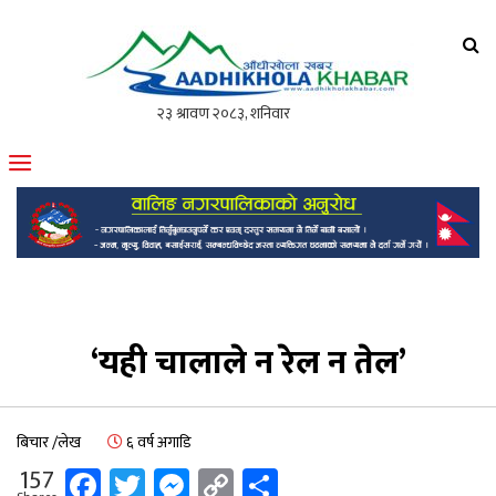
आँधीखोला खवर
मोफसलकै लोकप्रिय अनलाइन पत्रिका
‘यही चालाले न रेल न तेल’
बिचार /लेख
६ वर्ष अगाडि
Facebook
Twitter
Messenger
Copy
Share
157