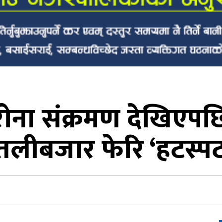
राेना संक्रमण देखिएपछ
ुतलीबजार फेरि ‘हटस्पट