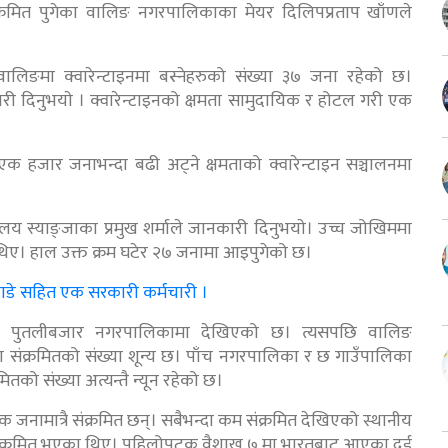
ंक्रमित पुगेका वालिङ नगरपालिकाका मेयर दिलिपप्रताप खाँणले
िङमा क्वारेन्टाइनमा बस्नेहरुको संख्या ३७ जना रहेको छ।
ी दिनुभयाे । क्वारेन्टाइनको क्षमता सामुदायिक र होटल गरी एक
क हजार जनाभन्दा बढी अट्ने क्षमताको क्वारेन्टाइन सञ्चालनमा
लय स्याङ्जाका प्रमुख शर्माले जानकारी दिनुभयाे। उच्च जोखिममा
िए। हाल उक्त क्रम घटेर २७ जनामा आइपुगेको छ।
ुवाडे सहित एक सरकारी कर्मचारी ।
थित पुतलीबजार नगरपालिकामा देखिएको छ। त्यसपछि वालिङ
संक्रमितको संख्या शून्य छ। पाँच नगरपालिका र छ गाउँपालिका
तको संख्या अत्यन्तै न्यून रहेको छ।
ामात्रै संक्रमित छन्। सबैभन्दा कम संक्रमित देखिएको स्थानीय
ै संक्रमित भएका थिए। पहिलोपटक वैशाख ७ मा भारतबाट आएका दुई