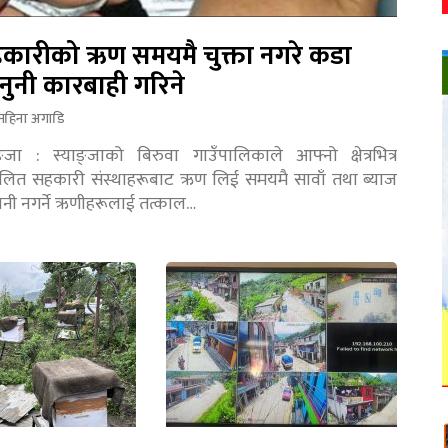
कारीको ऋण समयमै चुक्ता नगरे कडा
नुनी कारबाही गरिने
महिना अगाडि
ङ्जा : स्याङ्जाको बिरुवा गाउँपालिकाले आफ्नो क्षेत्रभित्र
चालित सहकारी संस्थाहरूबाट ऋण लिई समयमै सावाँ तथा ब्याज
तानी नगर्ने ऋणीहरूलाई तत्काल…