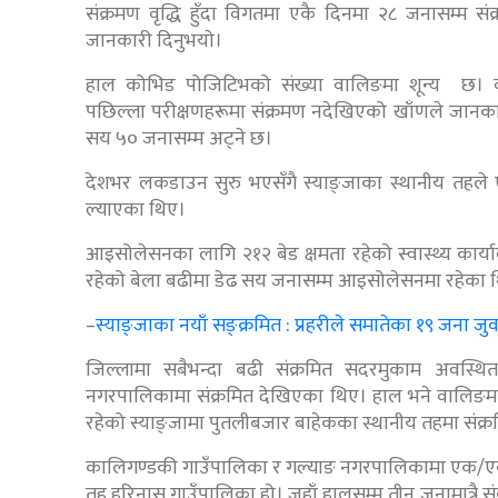
संक्रमण वृद्धि हुँदा विगतमा एकै दिनमा २८ जनासम्म स
जानकारी दिनुभयाे।
हाल कोभिड पोजिटिभको संख्या वालिङमा शून्य छ। वाल
पछिल्ला परीक्षणहरूमा संक्रमण नदेखिएको खाँणले जानकार
सय ५० जनासम्म अट्ने छ।
देशभर लकडाउन सुरु भएसँगै स्याङ्जाका स्थानीय तहले ए
ल्याएका थिए।
आइसोलेसनका लागि २१२ बेड क्षमता रहेको स्वास्थ्य कार्या
रहेको बेला बढीमा डेढ सय जनासम्म आइसोलेसनमा रहेका थ
–
स्याङ्जाका नयाँ सङ्क्रमित : प्रहरीले समातेका १९ जना ज
जिल्लामा सबैभन्दा बढी संक्रमित सदरमुकाम अवस्
नगरपालिकामा संक्रमित देखिएका थिए। हाल भने वालिङमा 
रहेको स्याङ्जामा पुतलीबजार बाहेकका स्थानीय तहमा संक्रमि
कालिगण्डकी गाउँपालिका र गल्याङ नगरपालिकामा एक/एक जन
तह हरिनास गाउँपालिका हो। जहाँ हालसम्म तीन जनामात्र