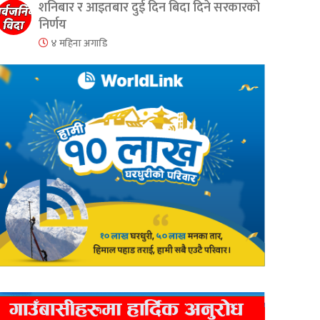
शनिबार र आइतबार दुई दिन बिदा दिने सरकारको
निर्णय
४ महिना अगाडि
er
are