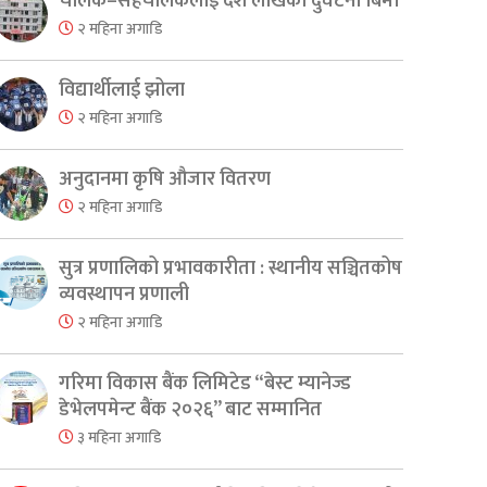
चालक–सहचालकलाई दश लाखको दुर्घटना बिमा
२ महिना अगाडि
विद्यार्थीलाई झोला
२ महिना अगाडि
अनुदानमा कृषि औजार वितरण
२ महिना अगाडि
सुत्र प्रणालिको प्रभावकारीता : स्थानीय सञ्चितकोष
व्यवस्थापन प्रणाली
२ महिना अगाडि
गरिमा विकास बैंक लिमिटेड “बेस्ट म्यानेज्ड
डेभेलपमेन्ट बैंक २०२६” बाट सम्मानित
३ महिना अगाडि