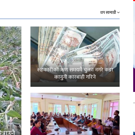
थप सामाग्री
सहकारीको ऋण समयमै चुक्ता नगरे कडा
कानुनी कारबाही गरिने
्राउनै