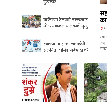
पुरस्कार
सह
का
वालिङमा टेलरको ठक्करबाट
मोटरसाइकल चालकको मृत्यु
१ 
स्या
सञ्
स्याङ्जामा ३४४ एचआईभी
भुक्
संक्रमित, वालिङ सबैभन्दा धेरै