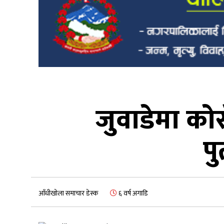
जुवाडेमा काे
प
आँधीखोला समाचार डेस्क
६ वर्ष अगाडि