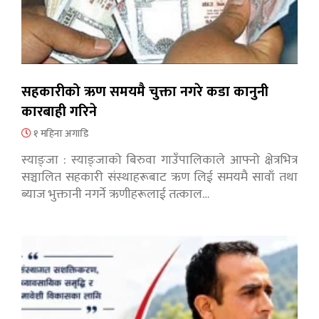
सहकारीको ऋण समयमै चुक्ता नगरे कडा कानुनी
कारबाही गरिने
१ महिना अगाडि
स्याङ्जा : स्याङ्जाको बिरुवा गाउँपालिकाले आफ्नो क्षेत्रभित्र
सञ्चालित सहकारी संस्थाहरूबाट ऋण लिई समयमै सावाँ तथा
ब्याज भुक्तानी नगर्ने ऋणीहरूलाई तत्काल…