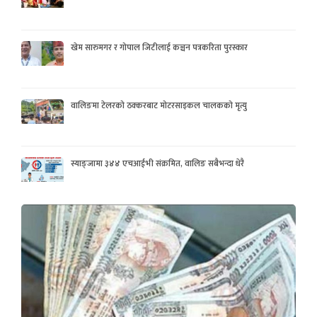
खेम सारुमगर र गोपाल जिटीलाई कञ्चन पत्रकरिता पुरस्कार
वालिङमा टेलरको ठक्करबाट मोटरसाइकल चालकको मृत्यु
स्याङ्जामा ३४४ एचआईभी संक्रमित, वालिङ सबैभन्दा धेरै