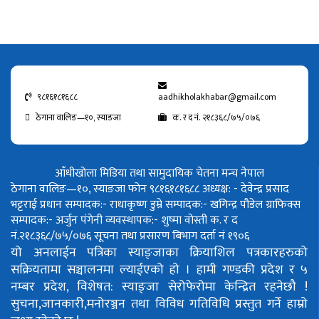
९८१६१८१६८८
aadhikholakhabar@gmail.com
ठेगाना वालिङ—१०, स्याङजा
क. र द नं. २१८३६८/७५/०७६
आँधीखोला मिडिया तथा सामुदायिक चेतना मन्च नेपाल
ठेगाना वालिङ—१०, स्याङजा फोन ९८१६१८१६८८
अध्यक्ष: - देवेन्द्र प्रसाद
भट्टराई
प्रधान सम्पादक:- राधाकृष्ण डुम्रे
सम्पादक:- खगिन्द्र पौडेल
ग्राफिक्स
सम्पादक:- अर्जुन पंगेनी
व्यवस्थापक:- शुष्मा वोस्ती
क. र द
नं.२१८३६८/७५/०७६
सूचना तथा प्रसारण बिभाग दर्ता नं १९०६
यो अनलाईन पत्रिका स्याङ्जाका क्रियाशिल पत्रकारहरुको
सक्रियतामा सञ्चालनमा ल्याईएको हो ।
हामी गण्डकी प्रदेश र ५
नम्बर प्रदेश, विशेषत: स्याङ्जा सेरोफेरोमा केन्द्रित रहनेछौ !
सुचना,जानकारी,मनोरञ्जन तथा विविध गतिविधि प्रस्तुत गर्ने हाम्रो