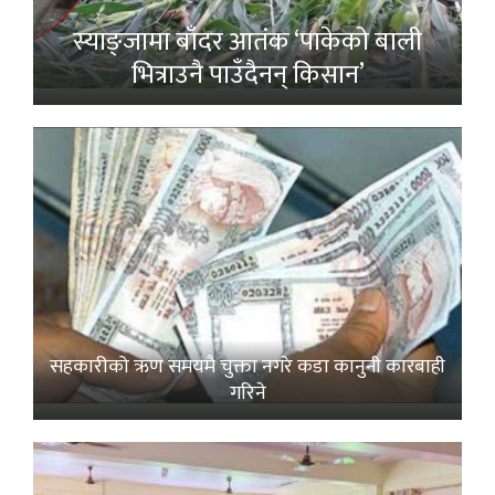
स्याङ्जामा बाँदर आतंक ‘पाकेको बाली
भित्राउनै पाउँदैनन् किसान’
सहकारीको ऋण समयमै चुक्ता नगरे कडा कानुनी कारबाही
गरिने