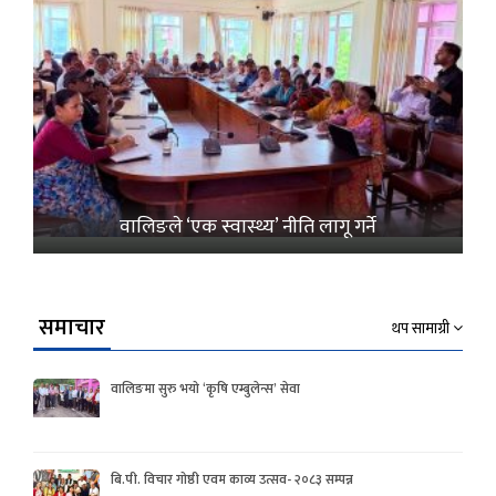
वालिङले ‘एक स्वास्थ्य’ नीति लागू गर्ने
समाचार
थप सामाग्री
वालिङमा सुरु भयो ‘कृषि एम्बुलेन्स’ सेवा
बि.पी. विचार गोष्ठी एवम काव्य उत्सव- २०८३ सम्पन्न