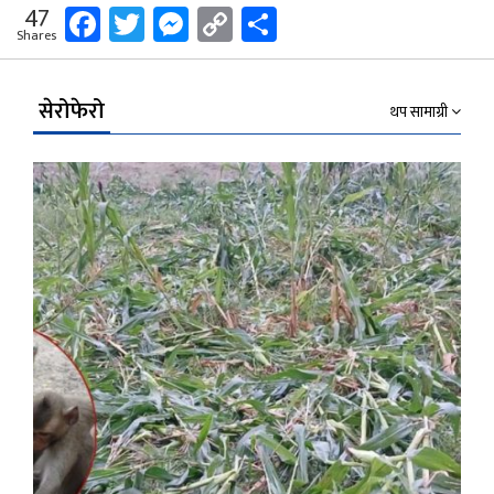
Facebook
Twitter
Messenger
Copy
Share
47
Shares
Link
सेरोफेरो
थप सामाग्री