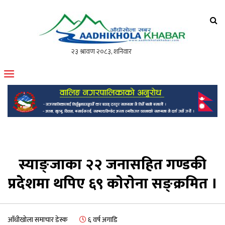
आँधीखोला खवर
मोफसलकै लोकप्रिय अनलाइन पत्रिका
स्याङ्जाका २२ जनासहित गण्डकी
प्रदेशमा थपिए ६९ काेराेना सङ्क्रमित ।
आँधीखोला समाचार डेस्क
६ वर्ष अगाडि