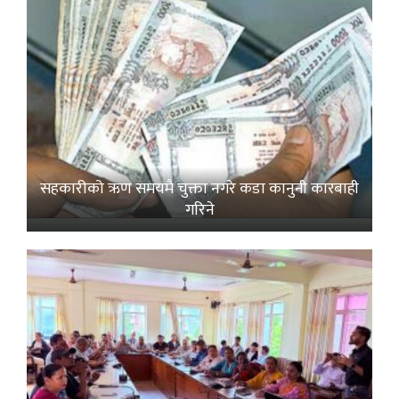
सहकारीको ऋण समयमै चुक्ता नगरे कडा कानुनी कारबाही
गरिने