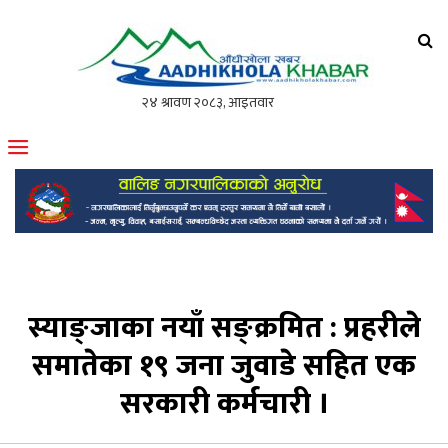
आँधीखोला खवर
मोफसलकै लोकप्रिय अनलाइन पत्रिका
स्याङ्जाका नयाँ सङ्क्रमित : प्रहरीले
समातेका १९ जना जुवाडे सहित एक
सरकारी कर्मचारी ।