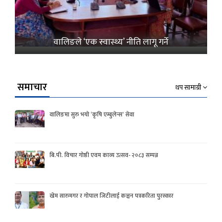
वालिङले ‘एक स्वास्थ्य’ नीति लागू गर्ने
समाचार
थप सामाग्री
वालिङमा सुरु भयो ‘कृषि एम्बुलेन्स’ सेवा
बि.पी. विचार गोष्ठी एवम काव्य उत्सव- २०८३ सम्पन्न
खेम सारुमगर र गोपाल जिटीलाई कञ्चन पत्रकरिता पुरस्कार