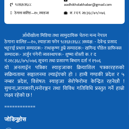
९८१६१८१६८८
aadhikholakhabar@gmail.com
ठेगाना वालिङ—१०, स्याङजा
क. र द नं. २१८३६८/७५/०७६
आँधीखोला मिडिया तथा सामुदायिक चेतना मन्च नेपाल
ठेगाना वालिङ—१०, स्याङजा फोन ९८१६१८१६८८
अध्यक्ष: - देवेन्द्र प्रसाद
भट्टराई
प्रधान सम्पादक:- राधाकृष्ण डुम्रे
सम्पादक:- खगिन्द्र पौडेल
ग्राफिक्स
सम्पादक:- अर्जुन पंगेनी
व्यवस्थापक:- शुष्मा वोस्ती
क. र द
नं.२१८३६८/७५/०७६
सूचना तथा प्रसारण बिभाग दर्ता नं १९०६
यो अनलाईन पत्रिका स्याङ्जाका क्रियाशिल पत्रकारहरुको
सक्रियतामा सञ्चालनमा ल्याईएको हो ।
हामी गण्डकी प्रदेश र ५
नम्बर प्रदेश, विशेषत: स्याङ्जा सेरोफेरोमा केन्द्रित रहनेछौ !
सुचना,जानकारी,मनोरञ्जन तथा विविध गतिविधि प्रस्तुत गर्ने हाम्रो
लक्ष्य रहेको छ !
============
जोडिनुहोस