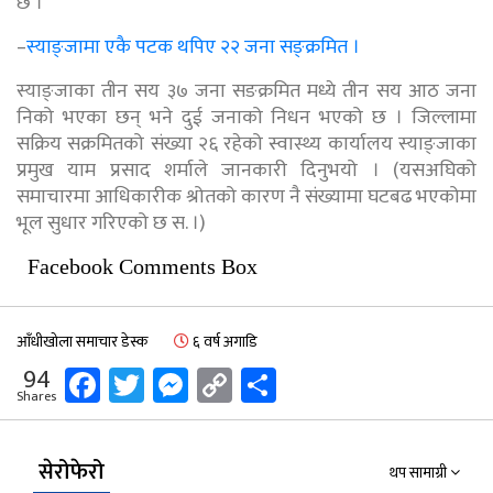
छ ।
–
स्याङ्जामा एकै पटक थपिए २२ जना सङ्क्रमित ।
स्याङ्जाका तीन सय ३७ जना सङक्रमित मध्ये तीन सय आठ जना
निको भएका छन् भने दुई जनाको निधन भएको छ । जिल्लामा
सक्रिय सक्रमितको संख्या २६ रहेको स्वास्थ्य कार्यालय स्याङ्जाका
प्रमुख याम प्रसाद शर्माले जानकारी दिनुभयो । (यसअघिको
समाचारमा आधिकारीक श्रोतको कारण नै संख्यामा घटबढ भएकोमा
भूल सुधार गरिएको छ स. ।)
Facebook Comments Box
आँधीखोला समाचार डेस्क
६ वर्ष अगाडि
Facebook
Twitter
Messenger
Copy
Share
94
Shares
Link
सेरोफेरो
थप सामाग्री