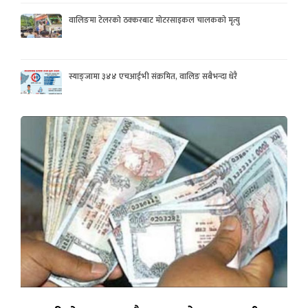
वालिङमा टेलरको ठक्करबाट मोटरसाइकल चालकको मृत्यु
स्याङ्जामा ३४४ एचआईभी संक्रमित, वालिङ सबैभन्दा धेरै