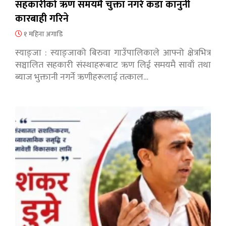
सहकारीको ऋण समयमै चुक्ता नगरे कडा कानुनी
कारबाही गरिने
१ महिना अगाडि
स्याङ्जा : स्याङ्जाको बिरुवा गाउँपालिकाले आफ्नो क्षेत्रभित्र
सञ्चालित सहकारी संस्थाहरूबाट ऋण लिई समयमै सावाँ तथा
ब्याज भुक्तानी नगर्ने ऋणीहरूलाई तत्काल…