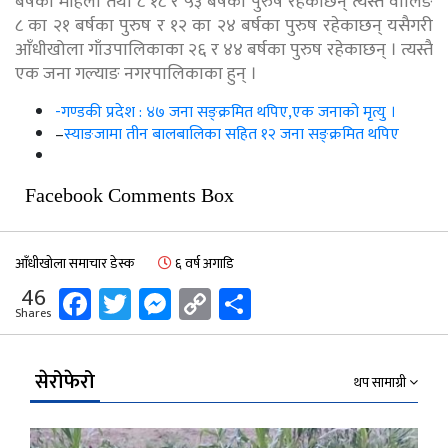
बर्षका महिला तथा ८ १८ र ५३ बर्षका पुरुष रहेकाछन् त्यस्तै वालिङ
८ का २१ बर्षका पुरुष र १२ का २४ बर्षका पुरुष रहेकाछन् यसैगरी
आँधीखोला गाँउपालिकाका २६ र ४४ बर्षका पुरुष रहेकाछन् । त्यस्तै
एक जना गल्याङ नगरपालिकाका हुन् ।
-गण्डकी प्रदेश : ४७ जना सङ्क्रमित थपिए,एक जनाको मृत्यु ।
–
स्याङजामा तीन बालबालिका सहित १२ जना सङ्क्रमित थपिए
Facebook Comments Box
आँधीखोला समाचार डेस्क
६ वर्ष अगाडि
Facebook
Twitter
Messenger
Copy
Share
46
Shares
Link
सेरोफेरो
थप सामाग्री