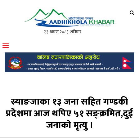
आँधीखोला खवर
मोफसलकै लोकप्रिय अनलाइन पत्रिका
स्याङजाका १३ जना सहित गण्डकी
प्रदेशमा आज थपिए ५१ सङ्क्रमित,दुई
जनाको मृत्यु ।