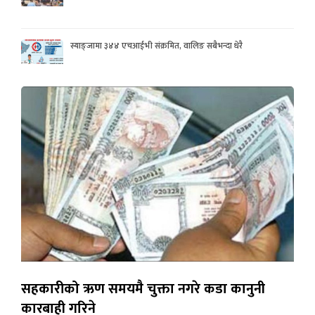
स्याङ्जामा ३४४ एचआईभी संक्रमित, वालिङ सबैभन्दा धेरै
सहकारीको ऋण समयमै चुक्ता नगरे कडा कानुनी
कारबाही गरिने