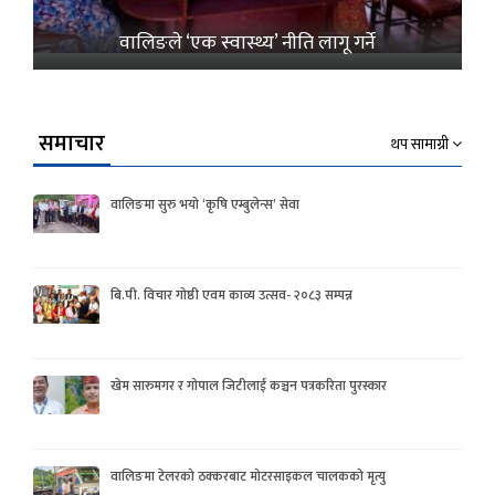
वालिङले ‘एक स्वास्थ्य’ नीति लागू गर्ने
समाचार
थप सामाग्री
वालिङमा सुरु भयो ‘कृषि एम्बुलेन्स’ सेवा
बि.पी. विचार गोष्ठी एवम काव्य उत्सव- २०८३ सम्पन्न
खेम सारुमगर र गोपाल जिटीलाई कञ्चन पत्रकरिता पुरस्कार
वालिङमा टेलरको ठक्करबाट मोटरसाइकल चालकको मृत्यु