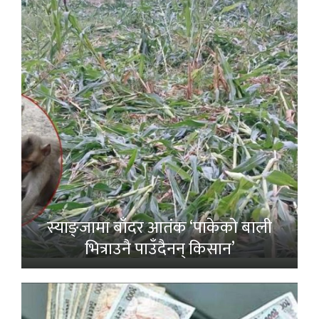
स्याङ्जामा बाँदर आतंक ‘पाकेको बाली
भित्राउनै पाउँदैनन् किसान’