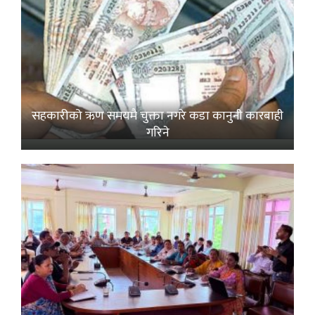
सहकारीको ऋण समयमै चुक्ता नगरे कडा कानुनी कारबाही
गरिने