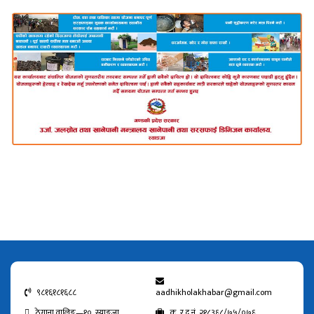
९८१६१८१६८८
aadhikholakhabar@gmail.com
ठेगाना वालिङ—१०, स्याङजा
क. र द नं. २१८३६८/७५/०७६