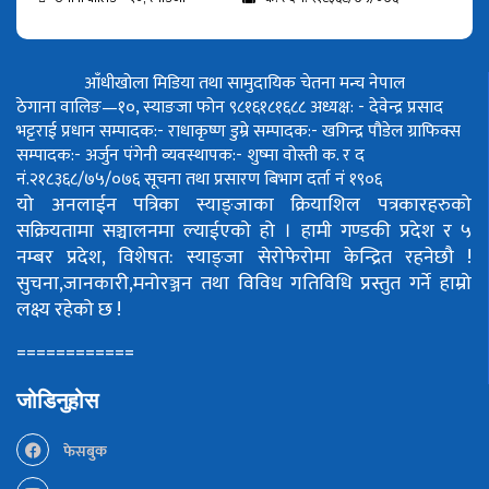
आँधीखोला मिडिया तथा सामुदायिक चेतना मन्च नेपाल
ठेगाना वालिङ—१०, स्याङजा फोन ९८१६१८१६८८
अध्यक्ष: - देवेन्द्र प्रसाद
भट्टराई
प्रधान सम्पादक:- राधाकृष्ण डुम्रे
सम्पादक:- खगिन्द्र पौडेल
ग्राफिक्स
सम्पादक:- अर्जुन पंगेनी
व्यवस्थापक:- शुष्मा वोस्ती
क. र द
नं.२१८३६८/७५/०७६
सूचना तथा प्रसारण बिभाग दर्ता नं १९०६
यो अनलाईन पत्रिका स्याङ्जाका क्रियाशिल पत्रकारहरुको
सक्रियतामा सञ्चालनमा ल्याईएको हो ।
हामी गण्डकी प्रदेश र ५
नम्बर प्रदेश, विशेषत: स्याङ्जा सेरोफेरोमा केन्द्रित रहनेछौ !
सुचना,जानकारी,मनोरञ्जन तथा विविध गतिविधि प्रस्तुत गर्ने हाम्रो
लक्ष्य रहेको छ !
============
जोडिनुहोस
फेसबुक