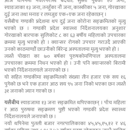
आज थपिनेमा नवलपरासी बर्दघाट सुस्ता पूर्बका २० जना,
स्याङजाका १३ जना, तनहुँका नौं जना, कास्कीका ५ जना, गोरखाका
दुई जना तथा मनाङ र लमजुङ एक÷एक जना रहेकाछन् ।
यसैबीच गण्डकी प्रदेशमा थप दुई जना कोरोना सङ्क्रमितको मृत्यु
भएको छ । गण्डकी प्रदेश स्वास्थ्य निर्देशनालयका अनुशार
गोरखाको बारपाक सुलिकोट ८ का ६३ बर्षीय महिलाको उपचारका
क्रममा मृत्यु भएको हो । क्यान्सर रोगको उपचार गराउदै आएकी
उनको काठमाण्डौं छाउनीको बिरेन्द्र अस्पतालमा मृत्यु भएको हो ।
त्यस्तै पोखरा का ७० बर्षका पुरुषकोमणिपाल अस्पतालमा
उपचारका क्रममा निधन भएको हो । उनी पनि क्यान्सरको बिरामी
भएको निर्देशनालयले जनाएको छ ।
यो सहित गण्डकीमा सङ्क्रमितको संख्या तीन हजार एकं सय १६
पुगेको छ भने एक हजार आठ सय ९५ जना निको भएका छन त्यस्तै
३१ जनाको ज्यान गएको छ ।
यसैबीच
स्याङजामा १३ जना सङ्क्रमित थपिएकाछन् । पाँच महिला
र आठ पुरुषमा सङ्क्रमण पुष्टी भएको गण्डकी प्रदेश स्वास्थ्य
निर्देशनालयले जनाएको छ ।
नयाँ थपिनेमा पुतली बजार नगरपालिकाका ४५,४५,१५,१२ र ४६