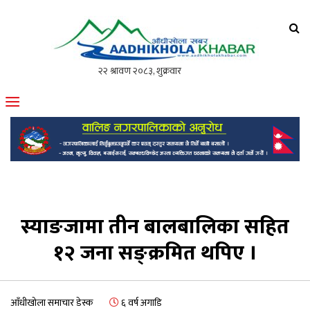
आँधीखोला खवर
मोफसलकै लोकप्रिय अनलाइन पत्रिका
स्याङजामा तीन बालबालिका सहित
१२ जना सङ्क्रमित थपिए ।
आँधीखोला समाचार डेस्क
६ वर्ष अगाडि