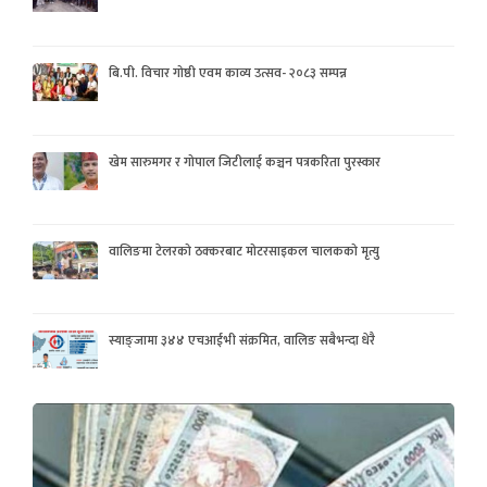
बि.पी. विचार गोष्ठी एवम काव्य उत्सव- २०८३ सम्पन्न
खेम सारुमगर र गोपाल जिटीलाई कञ्चन पत्रकरिता पुरस्कार
वालिङमा टेलरको ठक्करबाट मोटरसाइकल चालकको मृत्यु
स्याङ्जामा ३४४ एचआईभी संक्रमित, वालिङ सबैभन्दा धेरै