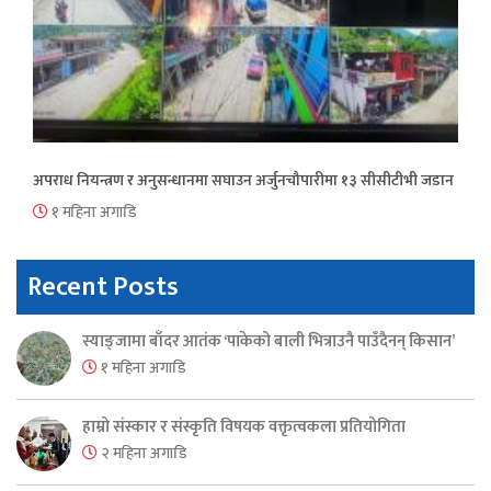
अपराध नियन्त्रण र अनुसन्धानमा सघाउन अर्जुनचौपारीमा १३ सीसीटीभी जडान
१ महिना अगाडि
Recent Posts
स्याङ्जामा बाँदर आतंक ‘पाकेको बाली भित्राउनै पाउँदैनन् किसान’
१ महिना अगाडि
हाम्रो संस्कार र संस्कृति विषयक वक्तृत्वकला प्रतियोगिता
२ महिना अगाडि