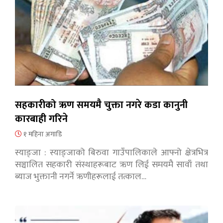
सहकारीको ऋण समयमै चुक्ता नगरे कडा कानुनी
कारबाही गरिने
१ महिना अगाडि
स्याङ्जा : स्याङ्जाको बिरुवा गाउँपालिकाले आफ्नो क्षेत्रभित्र
सञ्चालित सहकारी संस्थाहरूबाट ऋण लिई समयमै सावाँ तथा
ब्याज भुक्तानी नगर्ने ऋणीहरूलाई तत्काल…