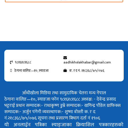
९८१६१८१६८८
aadhikholakhabar@gmail.com
ठेगाना वालिङ—१०, स्याङजा
क. र द नं. २१८३६८/७५/०७६
आँधीखोला मिडिया तथा सामुदायिक चेतना मन्च नेपाल
ठेगाना वालिङ—१०, स्याङजा फोन ९८१६१८१६८८
अध्यक्ष: - देवेन्द्र प्रसाद
भट्टराई
प्रधान सम्पादक:- राधाकृष्ण डुम्रे
सम्पादक:- खगिन्द्र पौडेल
ग्राफिक्स
सम्पादक:- अर्जुन पंगेनी
व्यवस्थापक:- शुष्मा वोस्ती
क. र द
नं.२१८३६८/७५/०७६
सूचना तथा प्रसारण बिभाग दर्ता नं १९०६
यो अनलाईन पत्रिका स्याङ्जाका क्रियाशिल पत्रकारहरुको