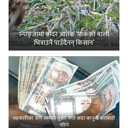
स्याङ्जामा बाँदर आतंक ‘पाकेको बाली
भित्राउनै पाउँदैनन् किसान’
सहकारीको ऋण समयमै चुक्ता नगरे कडा कानुनी कारबाही
गरिने