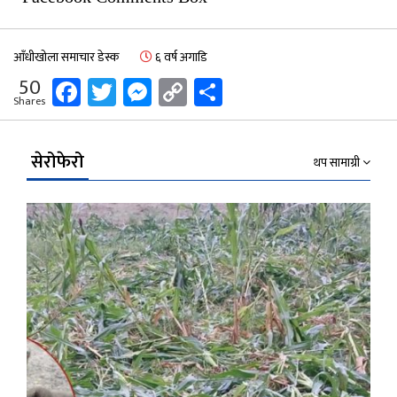
आँधीखोला समाचार डेस्क
६ वर्ष अगाडि
Facebook
Twitter
Messenger
Copy
Share
50
Shares
Link
सेरोफेरो
थप सामाग्री