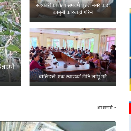
सहकारीको ऋण समयमै चुक्ता नगरे कडा
कानुनी कारबाही गरिने
्राउनै
वालिङले ‘एक स्वास्थ्य’ नीति लागू गर्ने
थप सामाग्री