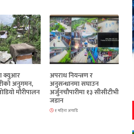
ा क्युआर
अपराध नियन्त्रण र
रीको अनुगमन,
अनुसन्धानमा सघाउन
 जोडियो मौरीपालन
अर्जुनचौपारीमा १३ सीसीटीभी
जडान
१ महिना अगाडि