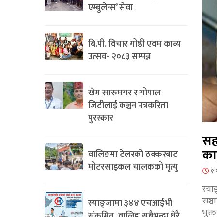
एम्बुलेन्स’ सेवा
बि.पी. विचार गोष्ठी एवम काव्य
उत्सव- २०८३ सम्पन्न
खेम सारुमगर र गोपाल
जिटीलाई कञ्चन पत्रकरिता
पुरस्कार
सह
का
वालिङमा टेलरको ठक्करबाट
मोटरसाइकल चालकको मृत्यु
१ 
स्या
सञ्
स्याङ्जामा ३४४ एचआईभी
भुक्
संक्रमित, वालिङ सबैभन्दा धेरै