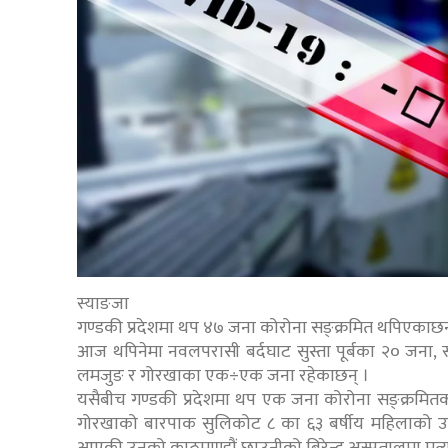
स्याङजा
गण्डकी प्रदेशमा थप ४७ जना कोरोना सङ्क्रमित थपिएकाछन्
आज थपिनेमा नवलपरासी बर्दघाट सुस्ता पूर्बका २० जना, 
लमजुङ र गोरखाका एक÷एक जना रहेकाछन् ।
यसैबीच गण्डकी प्रदेशमा थप एक जना कोरोना सङ्क्रमितको म
गोरखाको बारपाक सुलिकोट ८ का ६३ बर्षीय महिलाको उपच
आएकी उनको काठमाण्डौं छाउनीको बिरेन्द्र अस्पतालमा मृत्य