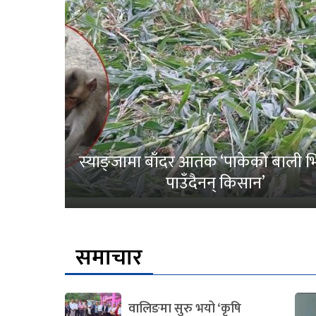
स्याङ्जामा बाँदर आतंक ‘पाकेको बाली भित
पाउँदैनन् किसान’
समाचार
वालिङमा सुरु भयो ‘कृषि