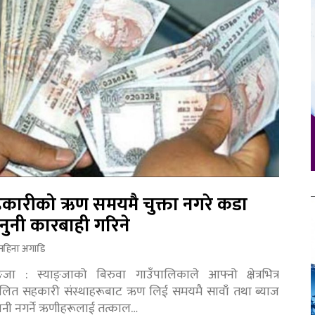
कारीको ऋण समयमै चुक्ता नगरे कडा
नुनी कारबाही गरिने
महिना अगाडि
ङ्जा : स्याङ्जाको बिरुवा गाउँपालिकाले आफ्नो क्षेत्रभित्र
चालित सहकारी संस्थाहरूबाट ऋण लिई समयमै सावाँ तथा ब्याज
तानी नगर्ने ऋणीहरूलाई तत्काल…