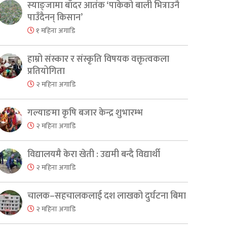
स्याङ्जामा बाँदर आतंक ‘पाकेको बाली भित्राउनै
पाउँदैनन् किसान’
१ महिना अगाडि
हाम्रो संस्कार र संस्कृति विषयक वक्तृत्वकला
प्रतियोगिता
२ महिना अगाडि
गल्याङमा कृषि बजार केन्द्र शुभारम्भ
२ महिना अगाडि
विद्यालयमै केरा खेती : उद्यमी बन्दै विद्यार्थी
२ महिना अगाडि
चालक–सहचालकलाई दश लाखको दुर्घटना बिमा
२ महिना अगाडि