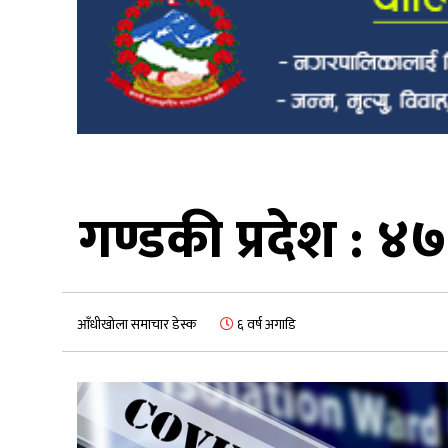
गण्डकी प्रदेश : ४
आँधीखोला समाचार डेस्क
६ वर्ष अगाडि