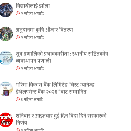
विद्यार्थीलाई झोला
२ महिना अगाडि
अनुदानमा कृषि औजार वितरण
२ महिना अगाडि
er
are
सुत्र प्रणालिको प्रभावकारीता : स्थानीय सञ्चितकोष
व्यवस्थापन प्रणाली
२ महिना अगाडि
गरिमा विकास बैंक लिमिटेड “बेस्ट म्यानेज्ड
डेभेलपमेन्ट बैंक २०२६” बाट सम्मानित
३ महिना अगाडि
शनिबार र आइतबार दुई दिन बिदा दिने सरकारको
निर्णय
४ महिना अगाडि