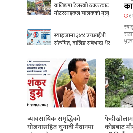
का
वालिङमा टेलरको ठक्करबाट
मोटरसाइकल चालकको मृत्यु
१ 
स्या
सञ्
स्याङ्जामा ३४४ एचआईभी
भुक्
संक्रमित, वालिङ सबैभन्दा धेरै
व्यावसायिक समृद्धिको
फेदीखोलाम
योजनासहित चुनावी मैदानमा
कोडबाट मौ