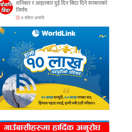
शनिबार र आइतबार दुई दिन बिदा दिने सरकारको
निर्णय
४ महिना अगाडि
er
are