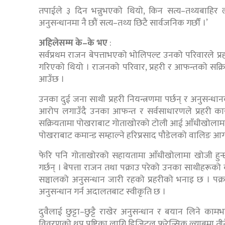
तपाईले ३ दिन भन्नुभएको थियो, किन सत्य–तथ्यबाहिर ल्या
अनुसन्धानमा नै छौं सत्य–तथ्य छिटै सार्वजनिक गर्छौं ।’
अहिलेसम्म के–के भए
:
सर्वप्रथम राजन बेपत्ताभएको भोलिपल्ट उनको परिवारले प
गरिएको थियो । राजनको परिवार, प्रहरी र आफन्तको सक्रि
आउँछ ।
उनका दुई जना साथी प्रहरी नियन्त्रणमा पर्छन् र अनुसन्धा
आरोप लगाउँदै उनका आफन्त र सर्वसाधारणले प्रहरी कार्या
सक्रियतामा पोखराबाट गोताखोरको टोली आई आँधीखोलामा खो
पोखराबाट कमान्ड सम्हाल्ने हरिप्रसाद पौडेलको वालिङ आग
फेरि पनि गोताखोरको सहायतामा आँधीखोलामा खोजी हुन
गर्छन् । बेपत्ता राजन तथा पक्राउ परेको उनका साथीह
सञ्चालको अनुसन्धान जारी रहको प्रहरीको भनाइ छ । पक्
अनुसन्धान गर्न अदालतबाट स्वीकृति छ ।
दुवैलाई छुट्टा–छुट्टै राखेर अनुसन्धान र बयान लिने 
विवरणको थप पुष्टिका लागि डिजिटल फरेन्सिक ल्याबमा 