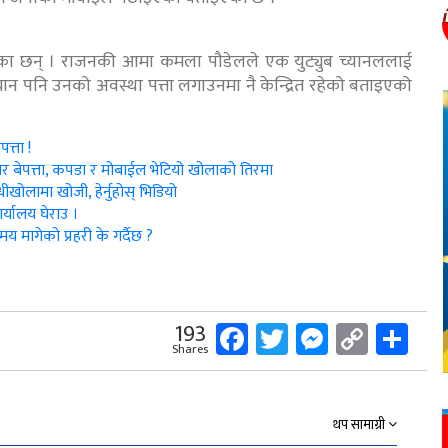
हेका छन् । राजनकी आमा कमला पौडेलले एक युट्युब च्यानललाई
ो ध्यान पनि उनको अवस्था पत्ता लगाउनमा नै केन्द्रित रहेको बताइएको
त्ता !
र बेपत्ता, कपडा र मोबाईल भेटियो खोलाको तिरमा
ीखोलामा खोजी, हेर्नुहोस् भिडियो
र्यालय घेराउ ।
 मागेको प्रहरी के गर्दैछ ?
Facebook
Twitter
Messeng
Copy
Sh
193
Shares
Link
थप सामाग्री