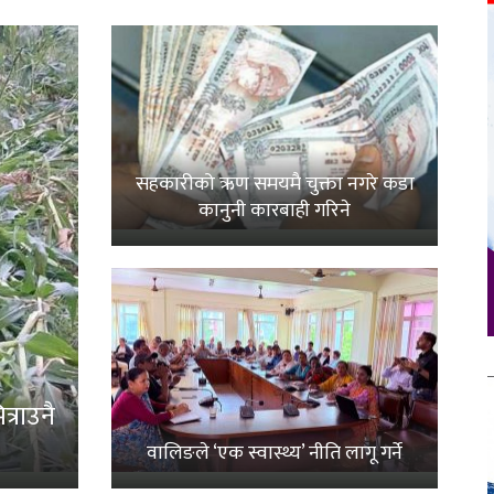
सहकारीको ऋण समयमै चुक्ता नगरे कडा
कानुनी कारबाही गरिने
्राउनै
वालिङले ‘एक स्वास्थ्य’ नीति लागू गर्ने