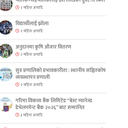
चालक–सहचालकलाई दश लाखको दुर्घटना बिमा
२ महिना अगाडि
विद्यार्थीलाई झोला
२ महिना अगाडि
अनुदानमा कृषि औजार वितरण
२ महिना अगाडि
सुत्र प्रणालिको प्रभावकारीता : स्थानीय सञ्चितकोष
व्यवस्थापन प्रणाली
२ महिना अगाडि
गरिमा विकास बैंक लिमिटेड “बेस्ट म्यानेज्ड
डेभेलपमेन्ट बैंक २०२६” बाट सम्मानित
३ महिना अगाडि