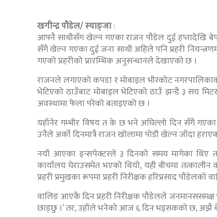
खगीन्द्र पौडेल/ स्याङ्जा
:
आफ्नै साथीसँग खेल्न गएका राजन पौडेल दुई हप्तादेखि बे
सँगै खेल्न गएका दुई जना साथी अहिले पनि प्रहरी नियन्त्
गएको प्रहरीको प्रारम्भिक अनुसन्धानले देखाएको छ ।
राजनले लगाएको कपडा र मोबाइल भीरकोट नगरपालिकाको
भेटिएको ठाउँबाट मोबाइल भेटिएको ठाउँ झन्डै ३ सय मि
अवस्थामा फेला परेको बताइएको छ ।
यहाँनेर गम्भीर विषय त के छ भने अघिल्लो दिन सँगै गएका
उनैले अर्काे दिनमात्रै राजन खोलामा पोडी खेल्न जाँदा 
नयाँ आएका इन्सपेक्टरले ३ दिनको समय मागेका थिए तर 
कार्यालय घेराउसमेत भएको थियो, यही बीचमा तत्कालीन वडा
प्रहरी प्रमुखका रूपमा प्रहरी निरीक्षक हरिप्रसाद पौडेलक
वालिङ आएकै दिन प्रहरी निरीक्षक पौडेलले जनमानससमक्ष भ
छाड्छु ।’ तर, उहाँले भनेको आज ६ दिन भइसकको छ, अझै बेपत