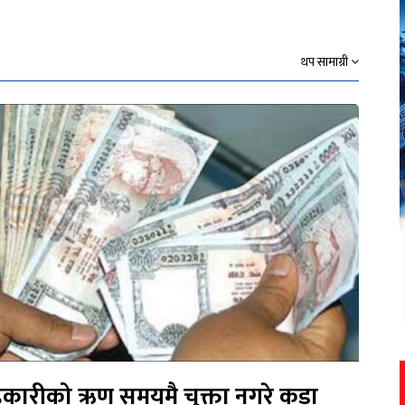
थप सामाग्री
कारीको ऋण समयमै चुक्ता नगरे कडा