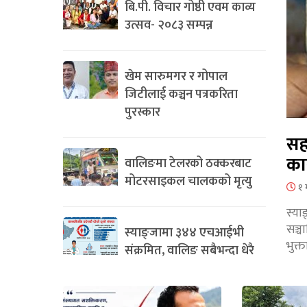
बि.पी. विचार गोष्ठी एवम काव्य
उत्सव- २०८३ सम्पन्न
खेम सारुमगर र गोपाल
जिटीलाई कञ्चन पत्रकरिता
पुरस्कार
सह
का
वालिङमा टेलरको ठक्करबाट
मोटरसाइकल चालकको मृत्यु
१ 
स्या
सञ्
स्याङ्जामा ३४४ एचआईभी
भुक्
संक्रमित, वालिङ सबैभन्दा धेरै