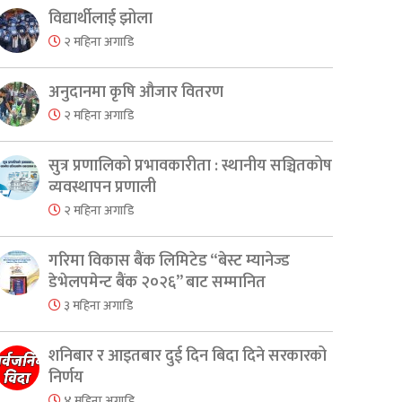
विद्यार्थीलाई झोला
२ महिना अगाडि
अनुदानमा कृषि औजार वितरण
२ महिना अगाडि
सुत्र प्रणालिको प्रभावकारीता : स्थानीय सञ्चितकोष
व्यवस्थापन प्रणाली
२ महिना अगाडि
गरिमा विकास बैंक लिमिटेड “बेस्ट म्यानेज्ड
डेभेलपमेन्ट बैंक २०२६” बाट सम्मानित
३ महिना अगाडि
शनिबार र आइतबार दुई दिन बिदा दिने सरकारको
निर्णय
४ महिना अगाडि