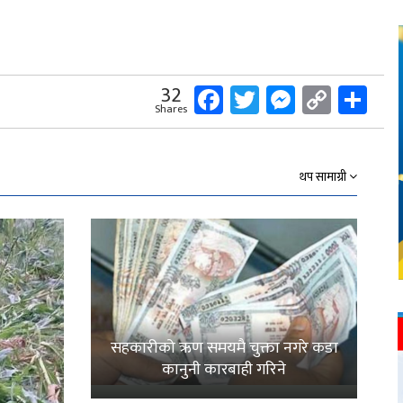
Facebook
Twitter
Messeng
Copy
Sh
32
Shares
Link
थप सामाग्री
सहकारीको ऋण समयमै चुक्ता नगरे कडा
कानुनी कारबाही गरिने