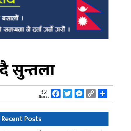
ै सुन्तला
Facebook
Twitter
Messenger
Copy
Share
32
Shares
Link
Recent Posts