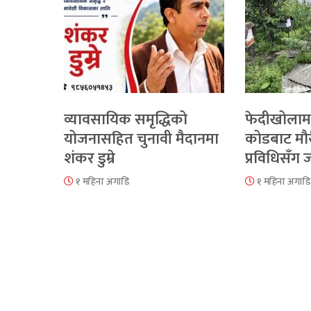
व्यावसायिक समृद्धिको
फेदीखोलाम
योजनासहित चुनावी मैदानमा
कोडबाट मौ
शंकर डुम्रे
प्रविधिसँग
१ महिना अगाडि
१ महिना अगाडि