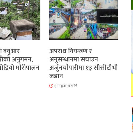
ा क्युआर
अपराध नियन्त्रण र
रीको अनुगमन,
अनुसन्धानमा सघाउन
 जोडियो मौरीपालन
अर्जुनचौपारीमा १३ सीसीटीभी
जडान
१ महिना अगाडि