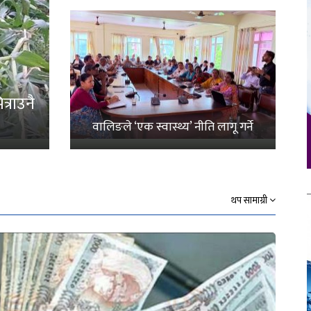
्राउनै
वालिङले ‘एक स्वास्थ्य’ नीति लागू गर्ने
थप सामाग्री