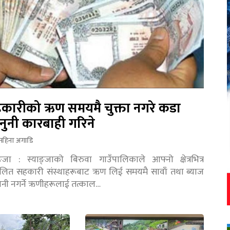
कारीको ऋण समयमै चुक्ता नगरे कडा
नुनी कारबाही गरिने
महिना अगाडि
ङ्जा : स्याङ्जाको बिरुवा गाउँपालिकाले आफ्नो क्षेत्रभित्र
चालित सहकारी संस्थाहरूबाट ऋण लिई समयमै सावाँ तथा ब्याज
तानी नगर्ने ऋणीहरूलाई तत्काल…