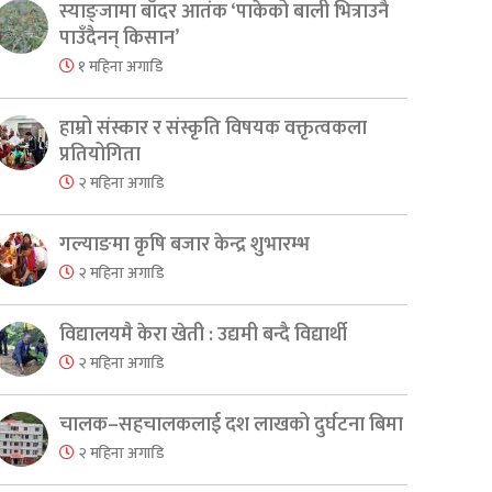
स्याङ्जामा बाँदर आतंक ‘पाकेको बाली भित्राउनै
पाउँदैनन् किसान’
१ महिना अगाडि
हाम्रो संस्कार र संस्कृति विषयक वक्तृत्वकला
प्रतियोगिता
२ महिना अगाडि
गल्याङमा कृषि बजार केन्द्र शुभारम्भ
२ महिना अगाडि
विद्यालयमै केरा खेती : उद्यमी बन्दै विद्यार्थी
२ महिना अगाडि
चालक–सहचालकलाई दश लाखको दुर्घटना बिमा
२ महिना अगाडि