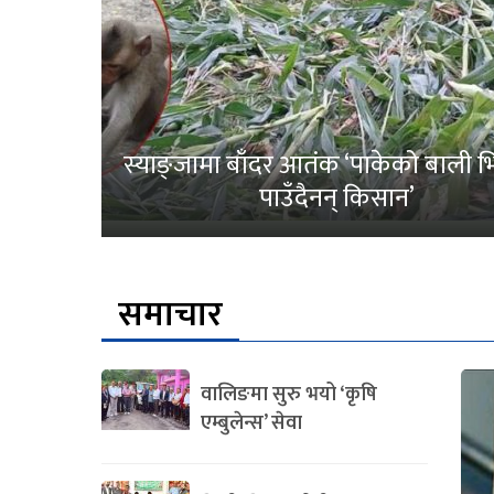
स्याङ्जामा बाँदर आतंक ‘पाकेको बाली भित
पाउँदैनन् किसान’
समाचार
वालिङमा सुरु भयो ‘कृषि
एम्बुलेन्स’ सेवा