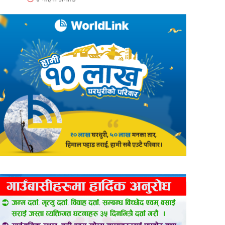
er
are