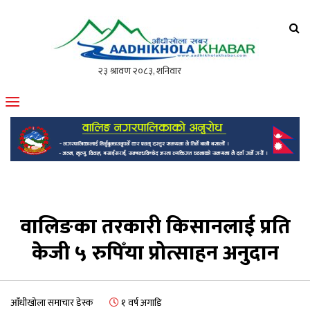
आँधीखोला खवर
मोफसलकै लोकप्रिय अनलाइन पत्रिका
वालिङका तरकारी किसानलाई प्रति
केजी ५ रुपिँया प्रोत्साहन अनुदान
आँधीखोला समाचार डेस्क
१ वर्ष अगाडि