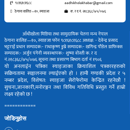
९८१६१८१६८८
aadhikholakhabar@gmail.com
ठेगाना वालिङ—१०, स्याङजा
क. र द नं. २१८३६८/७५/०७६
आँधीखोला मिडिया तथा सामुदायिक चेतना मन्च नेपाल
ठेगाना वालिङ—१०, स्याङजा फोन ९८१६१८१६८८
अध्यक्ष: - देवेन्द्र प्रसाद
भट्टराई
प्रधान सम्पादक:- राधाकृष्ण डुम्रे
सम्पादक:- खगिन्द्र पौडेल
ग्राफिक्स
सम्पादक:- अर्जुन पंगेनी
व्यवस्थापक:- शुष्मा वोस्ती
क. र द
नं.२१८३६८/७५/०७६
सूचना तथा प्रसारण बिभाग दर्ता नं १९०६
यो अनलाईन पत्रिका स्याङ्जाका क्रियाशिल पत्रकारहरुको
सक्रियतामा सञ्चालनमा ल्याईएको हो ।
हामी गण्डकी प्रदेश र ५
नम्बर प्रदेश, विशेषत: स्याङ्जा सेरोफेरोमा केन्द्रित रहनेछौ !
सुचना,जानकारी,मनोरञ्जन तथा विविध गतिविधि प्रस्तुत गर्ने हाम्रो
लक्ष्य रहेको छ !
============
जोडिनुहोस