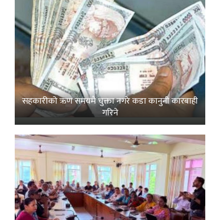
सहकारीको ऋण समयमै चुक्ता नगरे कडा कानुनी कारबाही
गरिने