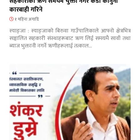
सहकारीको ऋण समयमै चुक्ता नगरे कडा कानुनी
कारबाही गरिने
१ महिना अगाडि
स्याङ्जा : स्याङ्जाको बिरुवा गाउँपालिकाले आफ्नो क्षेत्रभित्र
सञ्चालित सहकारी संस्थाहरूबाट ऋण लिई समयमै सावाँ तथा
ब्याज भुक्तानी नगर्ने ऋणीहरूलाई तत्काल…