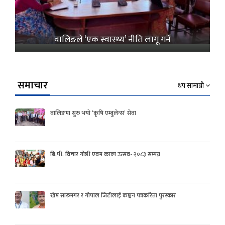
वालिङले ‘एक स्वास्थ्य’ नीति लागू गर्ने
समाचार
थप सामाग्री
वालिङमा सुरु भयो ‘कृषि एम्बुलेन्स’ सेवा
बि.पी. विचार गोष्ठी एवम काव्य उत्सव- २०८३ सम्पन्न
खेम सारुमगर र गोपाल जिटीलाई कञ्चन पत्रकरिता पुरस्कार