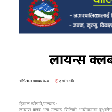
लायन्स क्ल
आँधीखोला समाचार डेस्क
२ वर्ष अगाडि
हिमाल न्यौपाने/गल्याङ :
लायन्स क्लब अफ गल्याङ सिटिको आयोजनामा बृक्षारो