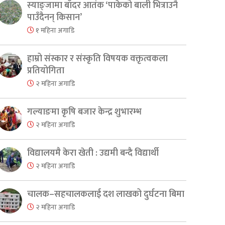
स्याङ्जामा बाँदर आतंक ‘पाकेको बाली भित्राउनै
पाउँदैनन् किसान’
१ महिना अगाडि
हाम्रो संस्कार र संस्कृति विषयक वक्तृत्वकला
प्रतियोगिता
२ महिना अगाडि
गल्याङमा कृषि बजार केन्द्र शुभारम्भ
२ महिना अगाडि
विद्यालयमै केरा खेती : उद्यमी बन्दै विद्यार्थी
२ महिना अगाडि
er
are
चालक–सहचालकलाई दश लाखको दुर्घटना बिमा
२ महिना अगाडि