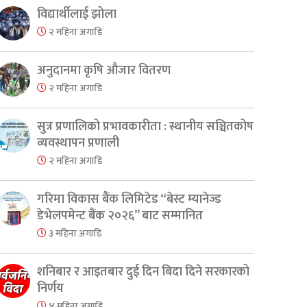
विद्यार्थीलाई झोला
२ महिना अगाडि
अनुदानमा कृषि औजार वितरण
२ महिना अगाडि
सुत्र प्रणालिको प्रभावकारीता : स्थानीय सञ्चितकोष
व्यवस्थापन प्रणाली
२ महिना अगाडि
गरिमा विकास बैंक लिमिटेड “बेस्ट म्यानेज्ड
डेभेलपमेन्ट बैंक २०२६” बाट सम्मानित
३ महिना अगाडि
शनिबार र आइतबार दुई दिन बिदा दिने सरकारको
निर्णय
४ महिना अगाडि