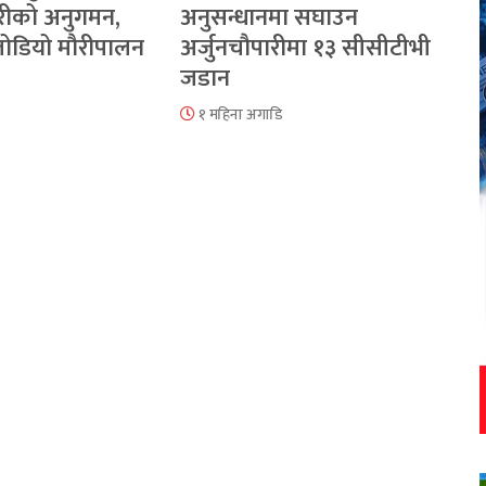
रीको अनुगमन,
अनुसन्धानमा सघाउन
 जोडियो मौरीपालन
अर्जुनचौपारीमा १३ सीसीटीभी
जडान
१ महिना अगाडि