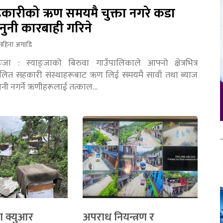
कारीको ऋण समयमै चुक्ता नगरे कडा
नुनी कारबाही गरिने
महिना अगाडि
ङ्जा : स्याङ्जाको बिरुवा गाउँपालिकाले आफ्नो क्षेत्रभित्र
चालित सहकारी संस्थाहरूबाट ऋण लिई समयमै सावाँ तथा ब्याज
तानी नगर्ने ऋणीहरूलाई तत्काल…
ा क्युआर
अपराध नियन्त्रण र