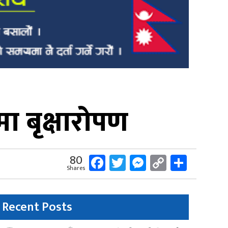
 बृक्षारोपण
Facebook
Twitter
Messenger
Copy
Share
80
Shares
Link
Recent Posts