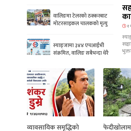
सह
का
वालिङमा टेलरको ठक्करबाट
मोटरसाइकल चालकको मृत्यु
१ 
स्या
सञ्
स्याङ्जामा ३४४ एचआईभी
भुक्
संक्रमित, वालिङ सबैभन्दा धेरै
व्यावसायिक समृद्धिको
फेदीखोलाम