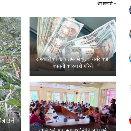
थप सामाग्री
सहकारीको ऋण समयमै चुक्ता नगरे कडा
कानुनी कारबाही गरिने
्राउनै
वालिङले ‘एक स्वास्थ्य’ नीति लागू गर्ने