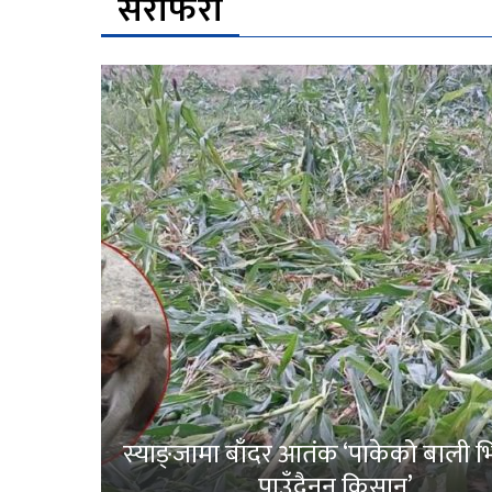
सेरोफेरो
स्याङ्जामा बाँदर आतंक ‘पाकेको बाली भित
पाउँदैनन् किसान’