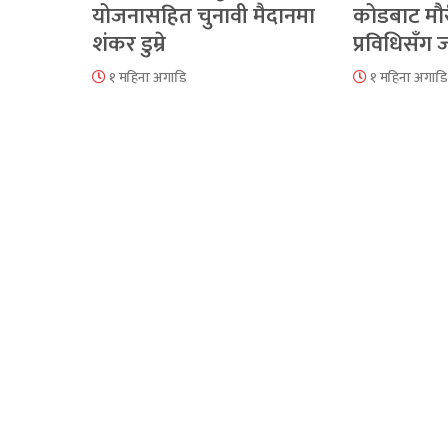
योजनासहित चुनावी मैदानमा
कोडबाट मौ
शंकर डुम्रे
प्रविधिसँग
१ महिना अगाडि
१ महिना अगाडि