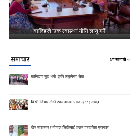
वालिङले ‘एक स्वास्थ्य’ नीति लागू गर्ने
समाचार
थप सामाग्री
वालिङमा सुरु भयो ‘कृषि एम्बुलेन्स’ सेवा
बि.पी. विचार गोष्ठी एवम काव्य उत्सव- २०८३ सम्पन्न
खेम सारुमगर र गोपाल जिटीलाई कञ्चन पत्रकरिता पुरस्कार