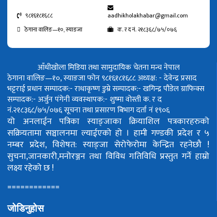
९८१६१८१६८८
aadhikholakhabar@gmail.com
ठेगाना वालिङ—१०, स्याङजा
क. र द नं. २१८३६८/७५/०७६
आँधीखोला मिडिया तथा सामुदायिक चेतना मन्च नेपाल
ठेगाना वालिङ—१०, स्याङजा फोन ९८१६१८१६८८
अध्यक्ष: - देवेन्द्र प्रसाद
भट्टराई
प्रधान सम्पादक:- राधाकृष्ण डुम्रे
सम्पादक:- खगिन्द्र पौडेल
ग्राफिक्स
सम्पादक:- अर्जुन पंगेनी
व्यवस्थापक:- शुष्मा वोस्ती
क. र द
नं.२१८३६८/७५/०७६
सूचना तथा प्रसारण बिभाग दर्ता नं १९०६
यो अनलाईन पत्रिका स्याङ्जाका क्रियाशिल पत्रकारहरुको
सक्रियतामा सञ्चालनमा ल्याईएको हो ।
हामी गण्डकी प्रदेश र ५
नम्बर प्रदेश, विशेषत: स्याङ्जा सेरोफेरोमा केन्द्रित रहनेछौ !
सुचना,जानकारी,मनोरञ्जन तथा विविध गतिविधि प्रस्तुत गर्ने हाम्रो
लक्ष्य रहेको छ !
============
जोडिनुहोस