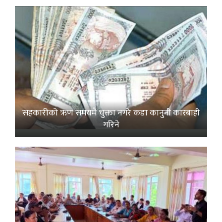
सहकारीको ऋण समयमै चुक्ता नगरे कडा कानुनी कारबाही
गरिने