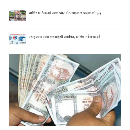
वालिङमा टेलरको ठक्करबाट मोटरसाइकल चालकको मृत्यु
स्याङ्जामा ३४४ एचआईभी संक्रमित, वालिङ सबैभन्दा धेरै