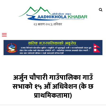
आँधीखोला खवर
मोफसलकै लोकप्रिय अनलाइन पत्रिका
अर्जुन चौपारी गाउँपालिका गाउँ
सभाको १५ औँ अधिवेशन (के छ
प्राथमिकतामा)