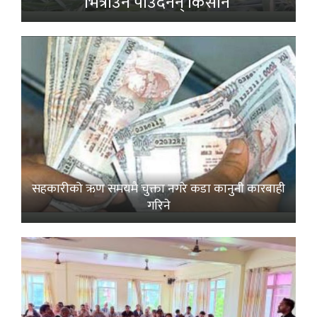
भित्राउनै पाउँदैनन् किसान’
सहकारीको ऋण समयमै चुक्ता नगरे कडा कानुनी कारबाही
गरिने