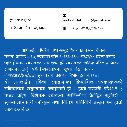
९८१६१८१६८८
aadhikholakhabar@gmail.com
ठेगाना वालिङ—१०, स्याङजा
क. र द नं. २१८३६८/७५/०७६
आँधीखोला मिडिया तथा सामुदायिक चेतना मन्च नेपाल
ठेगाना वालिङ—१०, स्याङजा फोन ९८१६१८१६८८
अध्यक्ष: - देवेन्द्र प्रसाद
भट्टराई
प्रधान सम्पादक:- राधाकृष्ण डुम्रे
सम्पादक:- खगिन्द्र पौडेल
ग्राफिक्स
सम्पादक:- अर्जुन पंगेनी
व्यवस्थापक:- शुष्मा वोस्ती
क. र द
नं.२१८३६८/७५/०७६
सूचना तथा प्रसारण बिभाग दर्ता नं १९०६
यो अनलाईन पत्रिका स्याङ्जाका क्रियाशिल पत्रकारहरुको
सक्रियतामा सञ्चालनमा ल्याईएको हो ।
हामी गण्डकी प्रदेश र ५
नम्बर प्रदेश, विशेषत: स्याङ्जा सेरोफेरोमा केन्द्रित रहनेछौ !
सुचना,जानकारी,मनोरञ्जन तथा विविध गतिविधि प्रस्तुत गर्ने हाम्रो
लक्ष्य रहेको छ !
============