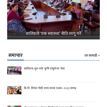
वालिङले ‘एक स्वास्थ्य’ नीति लागू गर्ने
समाचार
थप सामाग्री
वालिङमा सुरु भयो ‘कृषि एम्बुलेन्स’ सेवा
बि.पी. विचार गोष्ठी एवम काव्य उत्सव- २०८३ सम्पन्न