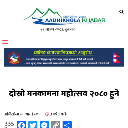
आँधीखोला खवर
मोफसलकै लोकप्रिय अनलाइन पत्रिका
दोस्रो मनकामना महोत्सव २०८० हुने
आँधीखोला समाचार डेस्क
३ वर्ष अगाडि
Facebook
Twitter
Messenger
Copy
Share
335