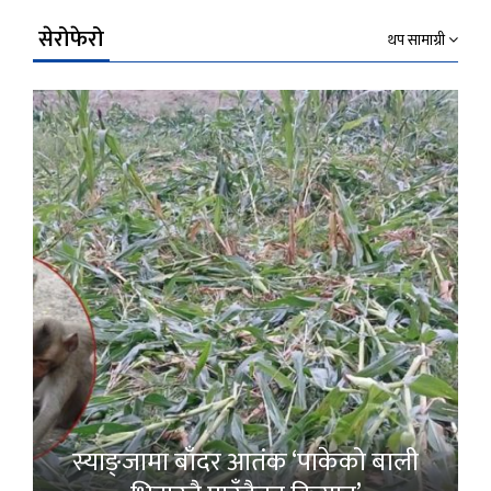
सेरोफेरो
थप सामाग्री
स्याङ्जामा बाँदर आतंक ‘पाकेको बाली