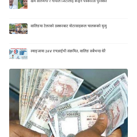
खेम सारुमगर र गोपाल जिटीलाई कञ्चन पत्रकरिता पुरस्कार
वालिङमा टेलरको ठक्करबाट मोटरसाइकल चालकको मृत्यु
स्याङ्जामा ३४४ एचआईभी संक्रमित, वालिङ सबैभन्दा धेरै