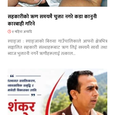
सहकारीको ऋण समयमै चुक्ता नगरे कडा कानुनी
कारबाही गरिने
१ महिना अगाडि
स्याङ्जा : स्याङ्जाको बिरुवा गाउँपालिकाले आफ्नो क्षेत्रभित्र
सञ्चालित सहकारी संस्थाहरूबाट ऋण लिई समयमै सावाँ तथा
ब्याज भुक्तानी नगर्ने ऋणीहरूलाई तत्काल…