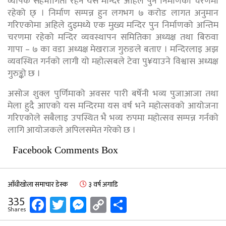
व्यापक सहभागिता रहने यस मन्दिर अहिले पुन निर्माणको चरणमा
रहेको छ् । निर्माण सम्पन्न हुन लगभग ७ करोड लागत अनुमान
गरिएकोमा अहिले दुइमध्ये एक मुख्य मन्दिर पुन निर्माणको अन्तिम
चरणमा रहेको मन्दिर व्यवस्थापन समितिका अध्यक्ष तथा बिरुवा
गापा – ७ का वडा अध्यक्ष मेखराज गुरुङले बताए । मन्दिरलाइ अझ
व्यवस्थित गर्नको लागी यो महोत्सबले टेवा पु¥याउने विश्वास अध्यक्ष
गुरुङ्को छ ।
असोज शुक्ल पुर्णिमाको अवसर पारी बर्षेनी भव्य पुजाआजा तथा
मेला हुदै आएको यस मन्दिरमा यस वर्ष भने महोत्सवको आयोजना
गरिएकोले सबैलाइ उपस्थित भै भव्य रुपमा महोत्सव सम्पन्न गर्नको
लागि आयोजकले अपिलसमेत गरेको छ ।
Facebook Comments Box
आँधीखोला समाचार डेस्क
३ वर्ष अगाडि
Facebook
Twitter
Messenger
Copy
Share
335
Shares
Link