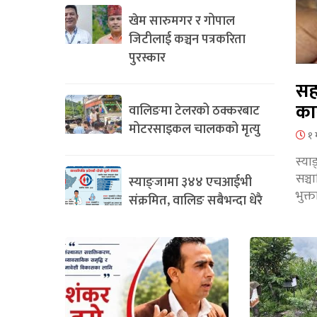
खेम सारुमगर र गोपाल
जिटीलाई कञ्चन पत्रकरिता
पुरस्कार
सह
का
वालिङमा टेलरको ठक्करबाट
मोटरसाइकल चालकको मृत्यु
१ 
स्या
सञ्
स्याङ्जामा ३४४ एचआईभी
भुक्
संक्रमित, वालिङ सबैभन्दा धेरै