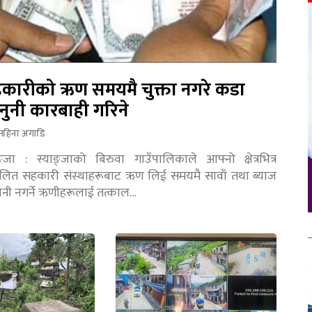
कारीको ऋण समयमै चुक्ता नगरे कडा
नुनी कारबाही गरिने
महिना अगाडि
ङ्जा : स्याङ्जाको बिरुवा गाउँपालिकाले आफ्नो क्षेत्रभित्र
चालित सहकारी संस्थाहरूबाट ऋण लिई समयमै सावाँ तथा ब्याज
तानी नगर्ने ऋणीहरूलाई तत्काल…