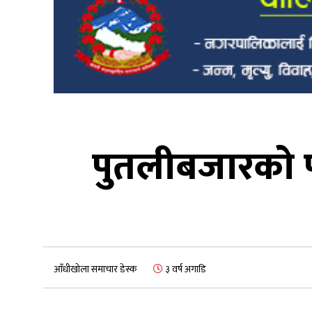
पुतलीबजारको पच
आँधीखोला समाचार डेस्क
३ वर्ष अगाडि