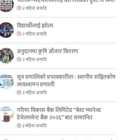
चालक–सहचालकलाई दश लाखको दुर्घटना बिमा
er
are
२ महिना अगाडि
विद्यार्थीलाई झोला
२ महिना अगाडि
अनुदानमा कृषि औजार वितरण
२ महिना अगाडि
सुत्र प्रणालिको प्रभावकारीता : स्थानीय सञ्चितकोष
व्यवस्थापन प्रणाली
२ महिना अगाडि
गरिमा विकास बैंक लिमिटेड “बेस्ट म्यानेज्ड
डेभेलपमेन्ट बैंक २०२६” बाट सम्मानित
३ महिना अगाडि