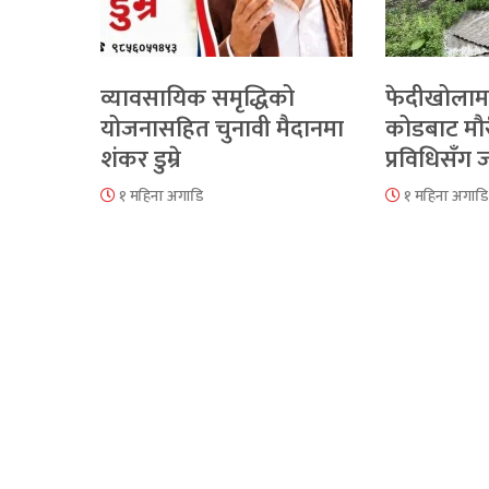
व्यावसायिक समृद्धिको
फेदीखोलाम
योजनासहित चुनावी मैदानमा
कोडबाट मौ
शंकर डुम्रे
प्रविधिसँग
१ महिना अगाडि
१ महिना अगाडि