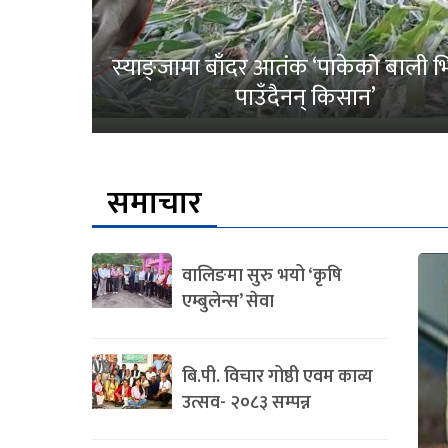
स्याङ्जामा बाँदर आतंक ‘पाकेको बाली भित
पाउँदैनन् किसान’
समाचार
वालिङमा सुरु भयो ‘कृषि
एम्बुलेन्स’ सेवा
बि.पी. विचार गोष्ठी एवम काव्य
उत्सव- २०८३ सम्पन्न