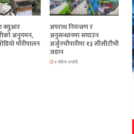
ा क्युआर
अपराध नियन्त्रण र
रीको अनुगमन,
अनुसन्धानमा सघाउन
 जोडियो मौरीपालन
अर्जुनचौपारीमा १३ सीसीटीभी
जडान
१ महिना अगाडि