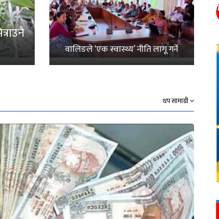
्राउनै
वालिङले ‘एक स्वास्थ्य’ नीति लागू गर्ने
थप सामाग्री