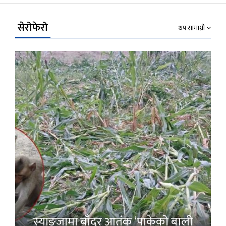
Link
सेरोफेरो
थप सामाग्री
स्याङ्जामा बाँदर आतंक ‘पाकेको बाली