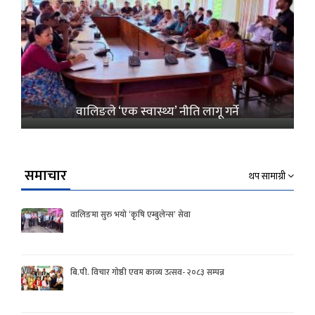
वालिङले ‘एक स्वास्थ्य’ नीति लागू गर्ने
समाचार
थप सामाग्री
वालिङमा सुरु भयो ‘कृषि एम्बुलेन्स’ सेवा
बि.पी. विचार गोष्ठी एवम काव्य उत्सव- २०८३ सम्पन्न