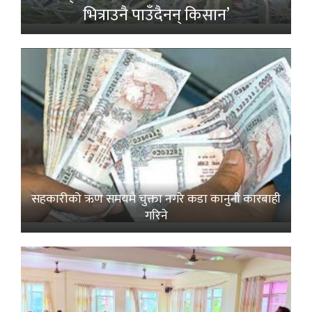
भित्राउनै पाउँदैनन् किसान’
सहकारीको ऋण समयमै चुक्ता नगरे कडा कानुनी कारबाही
गरिने