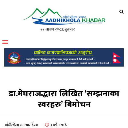
आँधीखोला खवर
मोफसलकै लोकप्रिय अनलाइन पत्रिका
डा.मेघराजद्धारा लिखित ‘सम्झनाका
स्वरहरु’ बिमोचन
आँधीखोला समाचार डेस्क
३ वर्ष अगाडि