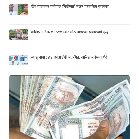
खेम सारुमगर र गोपाल जिटीलाई कञ्चन पत्रकरिता पुरस्कार
वालिङमा टेलरको ठक्करबाट मोटरसाइकल चालकको मृत्यु
स्याङ्जामा ३४४ एचआईभी संक्रमित, वालिङ सबैभन्दा धेरै