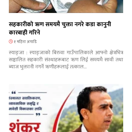
सहकारीको ऋण समयमै चुक्ता नगरे कडा कानुनी
कारबाही गरिने
१ महिना अगाडि
स्याङ्जा : स्याङ्जाको बिरुवा गाउँपालिकाले आफ्नो क्षेत्रभित्र
सञ्चालित सहकारी संस्थाहरूबाट ऋण लिई समयमै सावाँ तथा
ब्याज भुक्तानी नगर्ने ऋणीहरूलाई तत्काल…