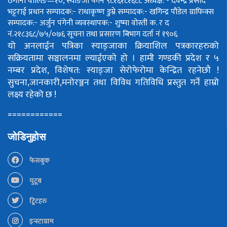
ठेगाना वालिङ—१०, स्याङजा फोन ९८१६१८१६८८
अध्यक्ष: - देवेन्द्र प्रसाद
भट्टराई
प्रधान सम्पादक:- राधाकृष्ण डुम्रे
सम्पादक:- खगिन्द्र पौडेल
ग्राफिक्स
सम्पादक:- अर्जुन पंगेनी
व्यवस्थापक:- शुष्मा वोस्ती
क. र द
नं.२१८३६८/७५/०७६
सूचना तथा प्रसारण बिभाग दर्ता नं १९०६
यो अनलाईन पत्रिका स्याङ्जाका क्रियाशिल पत्रकारहरुको
सक्रियतामा सञ्चालनमा ल्याईएको हो ।
हामी गण्डकी प्रदेश र ५
नम्बर प्रदेश, विशेषत: स्याङ्जा सेरोफेरोमा केन्द्रित रहनेछौ !
सुचना,जानकारी,मनोरञ्जन तथा विविध गतिविधि प्रस्तुत गर्ने हाम्रो
लक्ष्य रहेको छ !
============
जोडिनुहोस
फेसबुक
युटूब
ट्विटहरु
इन्स्टाग्राम