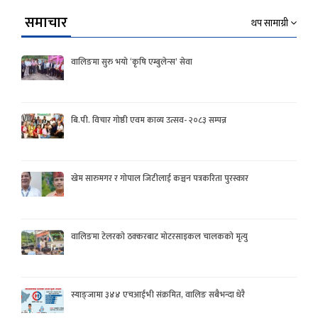
समाचार
थप सामाग्री
वालिङमा सुरु भयो ‘कृषि एम्बुलेन्स’ सेवा
बि.पी. विचार गोष्ठी एवम काव्य उत्सव- २०८३ सम्पन्न
खेम सारुमगर र गोपाल जिटीलाई कञ्चन पत्रकरिता पुरस्कार
वालिङमा टेलरको ठक्करबाट मोटरसाइकल चालकको मृत्यु
स्याङ्जामा ३४४ एचआईभी संक्रमित, वालिङ सबैभन्दा धेरै