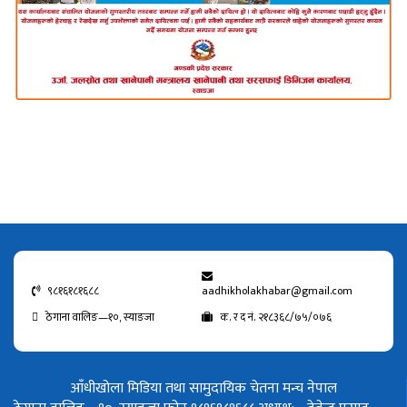
९८१६१८१६८८
aadhikholakhabar@gmail.com
ठेगाना वालिङ—१०, स्याङजा
क. र द नं. २१८३६८/७५/०७६
आँधीखोला मिडिया तथा सामुदायिक चेतना मन्च नेपाल