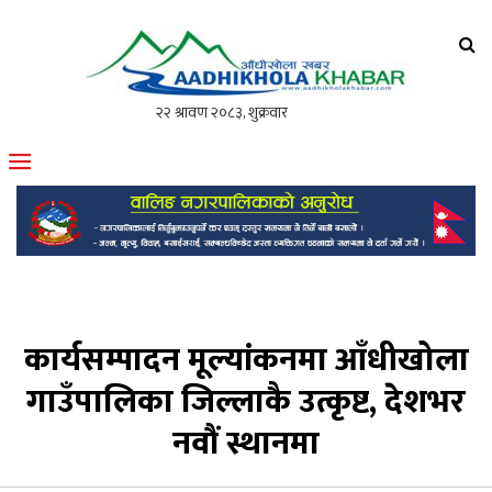
आँधीखोला खवर
मोफसलकै लोकप्रिय अनलाइन पत्रिका
कार्यसम्पादन मूल्यांकनमा आँधीखोला
गाउँपालिका जिल्लाकै उत्कृष्ट, देशभर
नवौं स्थानमा