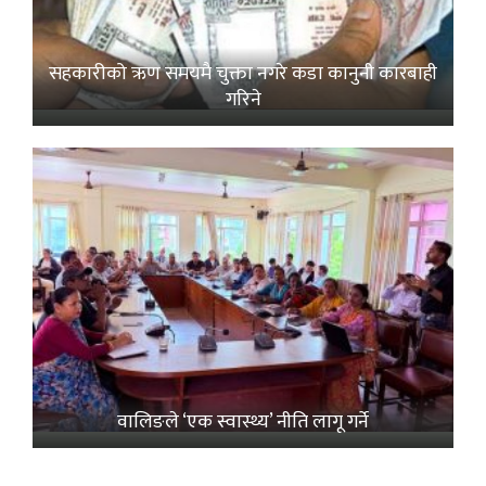
सहकारीको ऋण समयमै चुक्ता नगरे कडा कानुनी कारबाही
गरिने
वालिङले ‘एक स्वास्थ्य’ नीति लागू गर्ने