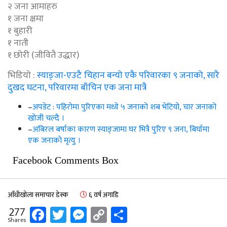
२ जना आमाहरु
१ जना क्षमा
१ बुहारी
१ नाती
१ छोरी (जीवितै उद्धार)
भिडियाे :
स्याङ्जा-एउटै चिहान बन्यो एकै परिवारका ९ जनाको, सारै
दुखद घटना, परिवारमा बाँचिन एक जना मात्रै
–
अपडेट : पहिरोमा पुरिएका मध्ये ५ जनाको शब भेटियो, चार जनाको
खोजी चल्दै ।
–
अबिरल बर्षाका कारण स्याङ्जामा घर भित्रै पुरिए ९ जना, बिर्घामा
एक जनाको मृत्यु ।
Facebook Comments Box
आँधीखोला समाचार डेस्क
६ वर्ष अगाडि
Facebook
Twitter
Messenger
Copy
Share
277
Shares