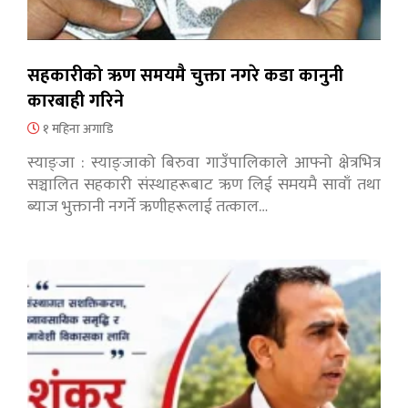
सहकारीको ऋण समयमै चुक्ता नगरे कडा कानुनी
कारबाही गरिने
१ महिना अगाडि
स्याङ्जा : स्याङ्जाको बिरुवा गाउँपालिकाले आफ्नो क्षेत्रभित्र
सञ्चालित सहकारी संस्थाहरूबाट ऋण लिई समयमै सावाँ तथा
ब्याज भुक्तानी नगर्ने ऋणीहरूलाई तत्काल…