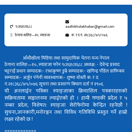
९८१६१८१६८८
aadhikholakhabar@gmail.com
ठेगाना वालिङ—१०, स्याङजा
क. र द नं. २१८३६८/७५/०७६
आँधीखोला मिडिया तथा सामुदायिक चेतना मन्च नेपाल
ठेगाना वालिङ—१०, स्याङजा फोन ९८१६१८१६८८
अध्यक्ष: - देवेन्द्र प्रसाद
भट्टराई
प्रधान सम्पादक:- राधाकृष्ण डुम्रे
सम्पादक:- खगिन्द्र पौडेल
ग्राफिक्स
सम्पादक:- अर्जुन पंगेनी
व्यवस्थापक:- शुष्मा वोस्ती
क. र द
नं.२१८३६८/७५/०७६
सूचना तथा प्रसारण बिभाग दर्ता नं १९०६
यो अनलाईन पत्रिका स्याङ्जाका क्रियाशिल पत्रकारहरुको
सक्रियतामा सञ्चालनमा ल्याईएको हो ।
हामी गण्डकी प्रदेश र ५
नम्बर प्रदेश, विशेषत: स्याङ्जा सेरोफेरोमा केन्द्रित रहनेछौ !
सुचना,जानकारी,मनोरञ्जन तथा विविध गतिविधि प्रस्तुत गर्ने हाम्रो
लक्ष्य रहेको छ !
============