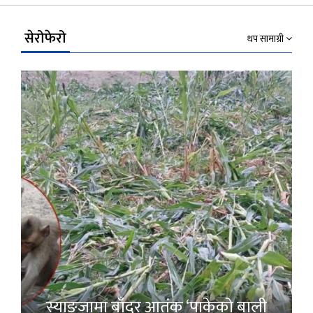
Link
सेरोफेरो
थप सामाग्री
स्याङ्जामा बाँदर आतंक ‘पाकेको बाली