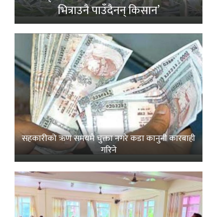
भित्राउनै पाउँदैनन् किसान’
सहकारीको ऋण समयमै चुक्ता नगरे कडा कानुनी कारबाही
गरिने