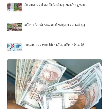
खेम सारुमगर र गोपाल जिटीलाई कञ्चन पत्रकरिता पुरस्कार
वालिङमा टेलरको ठक्करबाट मोटरसाइकल चालकको मृत्यु
स्याङ्जामा ३४४ एचआईभी संक्रमित, वालिङ सबैभन्दा धेरै