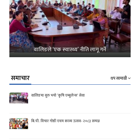
वालिङले ‘एक स्वास्थ्य’ नीति लागू गर्ने
समाचार
थप सामाग्री
वालिङमा सुरु भयो ‘कृषि एम्बुलेन्स’ सेवा
बि.पी. विचार गोष्ठी एवम काव्य उत्सव- २०८३ सम्पन्न