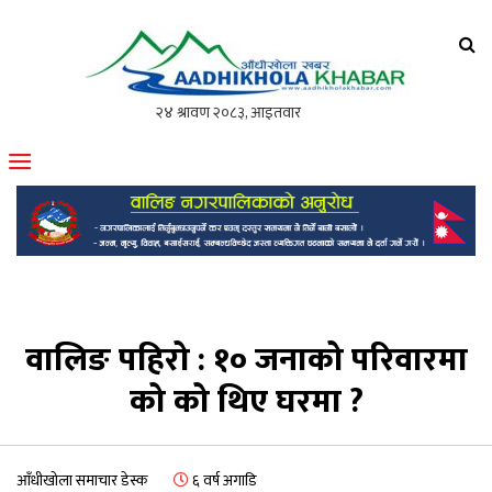
आँधीखोला खवर
मोफसलकै लोकप्रिय अनलाइन पत्रिका
वालिङ पहिरो : १० जनाको परिवारमा
को को थिए घरमा ?
आँधीखोला समाचार डेस्क
६ वर्ष अगाडि