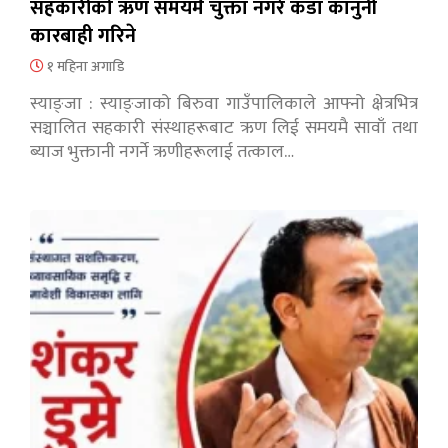
सहकारीको ऋण समयमै चुक्ता नगरे कडा कानुनी
कारबाही गरिने
१ महिना अगाडि
स्याङ्जा : स्याङ्जाको बिरुवा गाउँपालिकाले आफ्नो क्षेत्रभित्र
सञ्चालित सहकारी संस्थाहरूबाट ऋण लिई समयमै सावाँ तथा
ब्याज भुक्तानी नगर्ने ऋणीहरूलाई तत्काल…