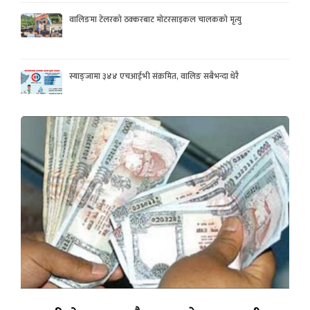
वालिङमा टेलरको ठक्करबाट मोटरसाइकल चालकको मृत्यु
स्याङ्जामा ३४४ एचआईभी संक्रमित, वालिङ सबैभन्दा धेरै