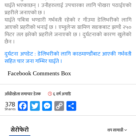
घाईते भएकाछन् । उनीहरुलाई उपचारका लागि पोखरा पठाईएको
प्रहरीले जनाएको छ ।
घाईते पबित्रा भण्डारी गर्भवती रहेको र गाँउमा डेलिभरीको लागि
आएको प्रहरीको भनाई छ । एम्वुलेन्स ग्रामिण सडकबाट झण्डै २५०
मिटर तल झरेको प्रहरीले जनाएको छ । दुर्घटनाको कारण खुलेको
छैन ।
दुर्घटना अपडेट : डेलिभरीको लागि काठमाण्डौंबाट आएकी गर्भवती
सहित चार जना गम्भिर घाईते ।
Facebook Comments Box
आँधीखोला समाचार डेस्क
६ वर्ष अगाडि
Facebook
Twitter
Messenger
Copy
Share
378
Shares
Link
सेरोफेरो
थप सामाग्री