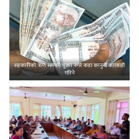
सहकारीको ऋण समयमै चुक्ता नगरे कडा कानुनी कारबाही
गरिने