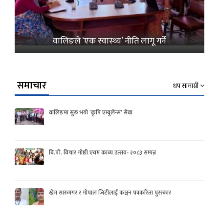
वालिङले ‘एक स्वास्थ्य’ नीति लागू गर्ने
समाचार
थप सामाग्री
वालिङमा सुरु भयो ‘कृषि एम्बुलेन्स’ सेवा
बि.पी. विचार गोष्ठी एवम काव्य उत्सव- २०८३ सम्पन्न
खेम सारुमगर र गोपाल जिटीलाई कञ्चन पत्रकरिता पुरस्कार