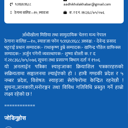
९८१६१८१६८८
aadhikholakhabar@gmail.com
ठेगाना वालिङ—१०, स्याङजा
क. र द नं. २१८३६८/७५/०७६
आँधीखोला मिडिया तथा सामुदायिक चेतना मन्च नेपाल
ठेगाना वालिङ—१०, स्याङजा फोन ९८१६१८१६८८
अध्यक्ष: - देवेन्द्र प्रसाद
भट्टराई
प्रधान सम्पादक:- राधाकृष्ण डुम्रे
सम्पादक:- खगिन्द्र पौडेल
ग्राफिक्स
सम्पादक:- अर्जुन पंगेनी
व्यवस्थापक:- शुष्मा वोस्ती
क. र द
नं.२१८३६८/७५/०७६
सूचना तथा प्रसारण बिभाग दर्ता नं १९०६
यो अनलाईन पत्रिका स्याङ्जाका क्रियाशिल पत्रकारहरुको
सक्रियतामा सञ्चालनमा ल्याईएको हो ।
हामी गण्डकी प्रदेश र ५
नम्बर प्रदेश, विशेषत: स्याङ्जा सेरोफेरोमा केन्द्रित रहनेछौ !
सुचना,जानकारी,मनोरञ्जन तथा विविध गतिविधि प्रस्तुत गर्ने हाम्रो
लक्ष्य रहेको छ !
============
जोडिनुहोस