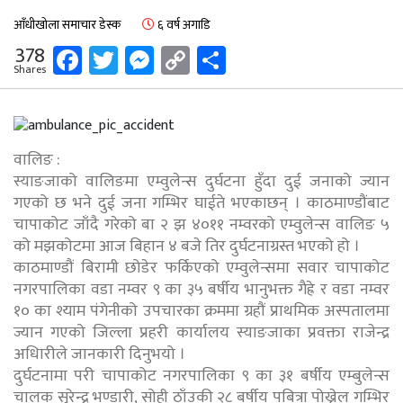
आँधीखोला समाचार डेस्क
६ वर्ष अगाडि
Facebook
Twitter
Messenger
Copy
Share
378
Shares
Link
वालिङ :
स्याङजाको वालिङमा एम्वुलेन्स दुर्घटना हुँदा दुई जनाको ज्यान
गएको छ भने दुई जना गम्भिर घाईते भएकाछन् । काठमाण्डौंबाट
चापाकोट जाँदै गरेको बा २ झ ४०११ नम्वरको एम्वुलेन्स वालिङ ५
को मझकोटमा आज बिहान ४ बजे तिर दुर्घटनाग्रस्त भएको हो ।
काठमाण्डौं बिरामी छोडेर फर्किएको एम्वुलेन्समा सवार चापाकोट
नगरपालिका वडा नम्वर ९ का ३५ बर्षीय भानुभक्त गैह्रे र वडा नम्वर
१० का श्याम पंगेनीको उपचारका क्रममा ग्रहौं प्राथमिक अस्पतालमा
ज्यान गएको जिल्ला प्रहरी कार्यालय स्याङजाका प्रवक्ता राजेन्द्र
अधिारीले जानकारी दिनुभयो ।
दुर्घटनामा परी चापाकोट नगरपालिका ९ का ३१ बर्षीय एम्बुलेन्स
चालक सुरेन्द्र भण्डारी, सोही ठाँउकी २८ बर्षीय पबित्रा पोख्रेल गम्भिर