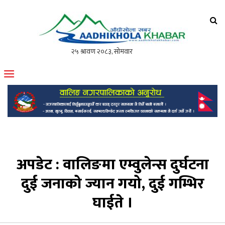
आँधीखोला खवर
मोफसलकै लोकप्रिय अनलाइन पत्रिका
अपडेट : वालिङमा एम्वुलेन्स दुर्घटना
दुई जनाको ज्यान गयो, दुई गम्भिर
घाईते ।