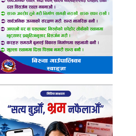
er
are