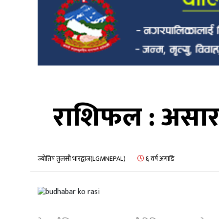
राशिफल : असार 
ज्योतिष तुलसी भारद्वाज(LGMNEPAL)
६ वर्ष अगाडि