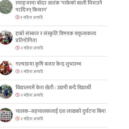
स्याङ्जामा बाँदर आतंक ‘पाकेको बाली भित्राउनै
पाउँदैनन् किसान’
१ महिना अगाडि
हाम्रो संस्कार र संस्कृति विषयक वक्तृत्वकला
प्रतियोगिता
२ महिना अगाडि
गल्याङमा कृषि बजार केन्द्र शुभारम्भ
२ महिना अगाडि
विद्यालयमै केरा खेती : उद्यमी बन्दै विद्यार्थी
२ महिना अगाडि
चालक–सहचालकलाई दश लाखको दुर्घटना बिमा
२ महिना अगाडि