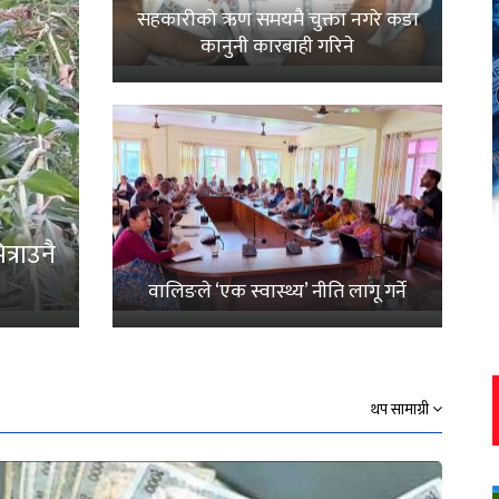
सहकारीको ऋण समयमै चुक्ता नगरे कडा
कानुनी कारबाही गरिने
्राउनै
वालिङले ‘एक स्वास्थ्य’ नीति लागू गर्ने
थप सामाग्री