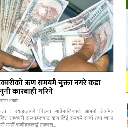
कारीको ऋण समयमै चुक्ता नगरे कडा
नुनी कारबाही गरिने
महिना अगाडि
ङ्जा : स्याङ्जाको बिरुवा गाउँपालिकाले आफ्नो क्षेत्रभित्र
चालित सहकारी संस्थाहरूबाट ऋण लिई समयमै सावाँ तथा ब्याज
तानी नगर्ने ऋणीहरूलाई तत्काल…