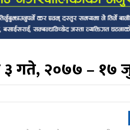
३ गते, २०७७ – १७ ज