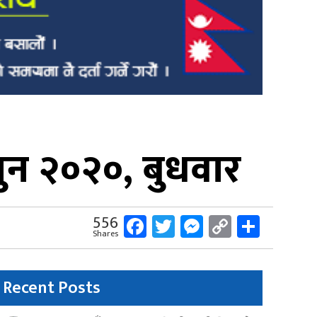
ुन २०२०, बुधवार
Facebook
Twitter
Messenger
Copy
Share
556
Shares
Link
Recent Posts