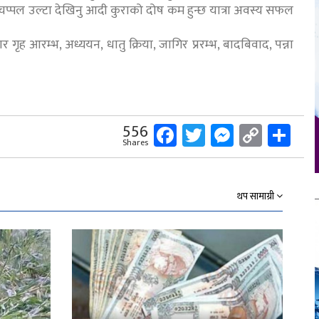
्ता चप्पल उल्टा देखिनु आदी कुराको दोष कम हुन्छ यात्रा अवस्य सफल
ार गृह आरम्भ, अध्ययन, धातु क्रिया, जागिर प्ररम्भ, बादबिवाद, पन्ना
Facebook
Twitter
Messeng
Copy
Sh
556
Shares
Link
थप सामाग्री