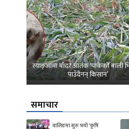
स्याङ्जामा बाँदर आतंक ‘पाकेको बाली भित
पाउँदैनन् किसान’
समाचार
वालिङमा सुरु भयो ‘कृषि