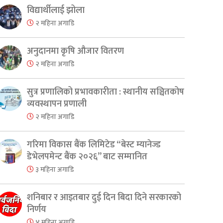
विद्यार्थीलाई झोला
२ महिना अगाडि
अनुदानमा कृषि औजार वितरण
२ महिना अगाडि
सुत्र प्रणालिको प्रभावकारीता : स्थानीय सञ्चितकोष
व्यवस्थापन प्रणाली
२ महिना अगाडि
गरिमा विकास बैंक लिमिटेड “बेस्ट म्यानेज्ड
डेभेलपमेन्ट बैंक २०२६” बाट सम्मानित
३ महिना अगाडि
शनिबार र आइतबार दुई दिन बिदा दिने सरकारको
निर्णय
४ महिना अगाडि