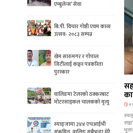
एम्बुलेन्स’ सेवा
बि.पी. विचार गोष्ठी एवम काव्य
उत्सव- २०८३ सम्पन्न
खेम सारुमगर र गोपाल
जिटीलाई कञ्चन पत्रकरिता
पुरस्कार
सह
का
वालिङमा टेलरको ठक्करबाट
मोटरसाइकल चालकको मृत्यु
१ 
स्या
सञ्
स्याङ्जामा ३४४ एचआईभी
भुक्
संक्रमित, वालिङ सबैभन्दा धेरै