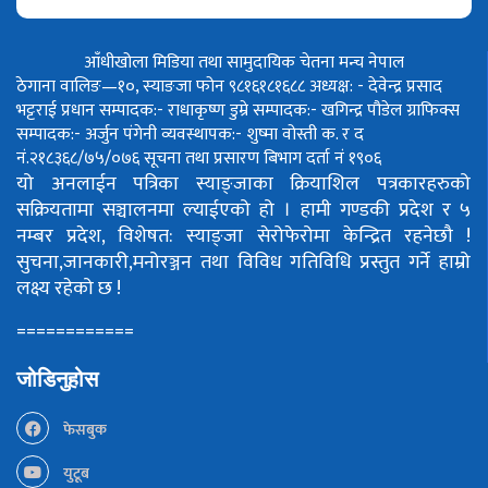
आँधीखोला मिडिया तथा सामुदायिक चेतना मन्च नेपाल
ठेगाना वालिङ—१०, स्याङजा फोन ९८१६१८१६८८
अध्यक्ष: - देवेन्द्र प्रसाद
भट्टराई
प्रधान सम्पादक:- राधाकृष्ण डुम्रे
सम्पादक:- खगिन्द्र पौडेल
ग्राफिक्स
सम्पादक:- अर्जुन पंगेनी
व्यवस्थापक:- शुष्मा वोस्ती
क. र द
नं.२१८३६८/७५/०७६
सूचना तथा प्रसारण बिभाग दर्ता नं १९०६
यो अनलाईन पत्रिका स्याङ्जाका क्रियाशिल पत्रकारहरुको
सक्रियतामा सञ्चालनमा ल्याईएको हो ।
हामी गण्डकी प्रदेश र ५
नम्बर प्रदेश, विशेषत: स्याङ्जा सेरोफेरोमा केन्द्रित रहनेछौ !
सुचना,जानकारी,मनोरञ्जन तथा विविध गतिविधि प्रस्तुत गर्ने हाम्रो
लक्ष्य रहेको छ !
============
जोडिनुहोस
फेसबुक
युटूब