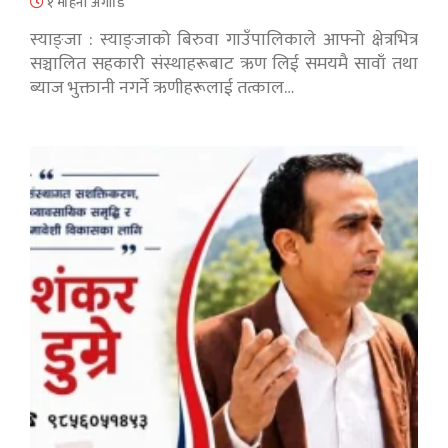
१ महिना अगाडि
स्याङ्जा : स्याङ्जाको बिरुवा गाउँपालिकाले आफ्नो क्षेत्रभित्र
सञ्चालित सहकारी संस्थाहरूबाट ऋण लिई समयमै सावाँ तथा
ब्याज भुक्तानी नगर्ने ऋणीहरूलाई तत्काल…