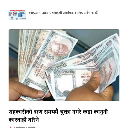
स्याङ्जामा ३४४ एचआईभी संक्रमित, वालिङ सबैभन्दा धेरै
सहकारीको ऋण समयमै चुक्ता नगरे कडा कानुनी
कारबाही गरिने