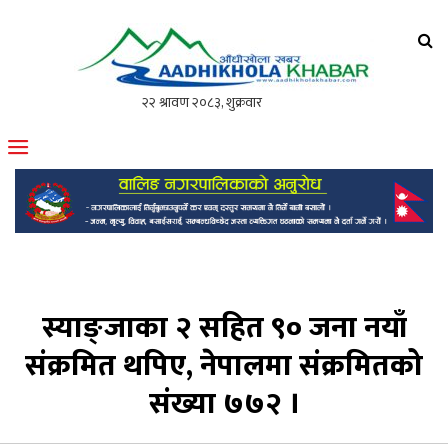
आँधीखोला खवर
मोफसलकै लोकप्रिय अनलाइन पत्रिका
स्याङ्जाका २ सहित ९० जना नयाँ
संक्रमित थपिए, नेपालमा संक्रमितको
संख्या ७७२ ।