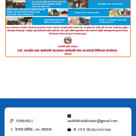
९८१६१८१६८८
aadhikholakhabar@gmail.com
ठेगाना वालिङ—१०, स्याङजा
क. र द नं. २१८३६८/७५/०७६