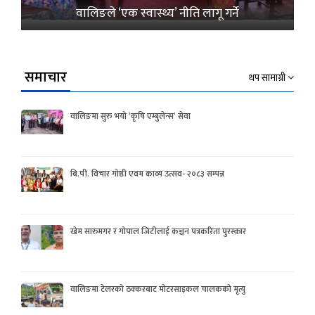
वालिङले ‘एक स्वास्थ्य’ नीति लागू गर्ने
समाचार
थप सामाग्री
वालिङमा सुरु भयो ‘कृषि एम्बुलेन्स’ सेवा
बि.पी. विचार गोष्ठी एवम काव्य उत्सव- २०८३ सम्पन्न
खेम सारुमगर र गोपाल जिटीलाई कञ्चन पत्रकरिता पुरस्कार
वालिङमा टेलरको ठक्करबाट मोटरसाइकल चालकको मृत्यु