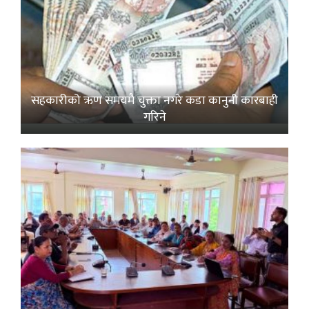
सहकारीको ऋण समयमै चुक्ता नगरे कडा कानुनी कारबाही
गरिने