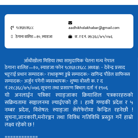
९८१६१८१६८८
aadhikholakhabar@gmail.com
ठेगाना वालिङ—१०, स्याङजा
क. र द नं. २१८३६८/७५/०७६
आँधीखोला मिडिया तथा सामुदायिक चेतना मन्च नेपाल
ठेगाना वालिङ—१०, स्याङजा फोन ९८१६१८१६८८
अध्यक्ष: - देवेन्द्र प्रसाद
भट्टराई
प्रधान सम्पादक:- राधाकृष्ण डुम्रे
सम्पादक:- खगिन्द्र पौडेल
ग्राफिक्स
सम्पादक:- अर्जुन पंगेनी
व्यवस्थापक:- शुष्मा वोस्ती
क. र द
नं.२१८३६८/७५/०७६
सूचना तथा प्रसारण बिभाग दर्ता नं १९०६
यो अनलाईन पत्रिका स्याङ्जाका क्रियाशिल पत्रकारहरुको
सक्रियतामा सञ्चालनमा ल्याईएको हो ।
हामी गण्डकी प्रदेश र ५
नम्बर प्रदेश, विशेषत: स्याङ्जा सेरोफेरोमा केन्द्रित रहनेछौ !
सुचना,जानकारी,मनोरञ्जन तथा विविध गतिविधि प्रस्तुत गर्ने हाम्रो
लक्ष्य रहेको छ !
============