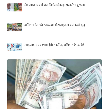
खेम सारुमगर र गोपाल जिटीलाई कञ्चन पत्रकरिता पुरस्कार
वालिङमा टेलरको ठक्करबाट मोटरसाइकल चालकको मृत्यु
स्याङ्जामा ३४४ एचआईभी संक्रमित, वालिङ सबैभन्दा धेरै