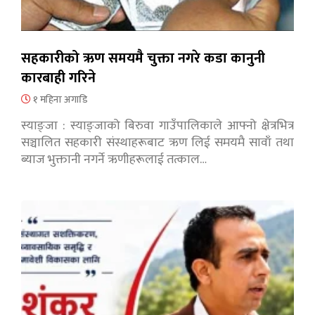
सहकारीको ऋण समयमै चुक्ता नगरे कडा कानुनी
कारबाही गरिने
१ महिना अगाडि
स्याङ्जा : स्याङ्जाको बिरुवा गाउँपालिकाले आफ्नो क्षेत्रभित्र
सञ्चालित सहकारी संस्थाहरूबाट ऋण लिई समयमै सावाँ तथा
ब्याज भुक्तानी नगर्ने ऋणीहरूलाई तत्काल…