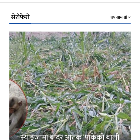
Link
सेरोफेरो
थप सामाग्री
स्याङ्जामा बाँदर आतंक ‘पाकेको बाली