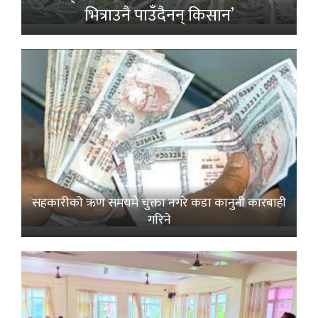
भित्राउनै पाउँदैनन् किसान’
सहकारीको ऋण समयमै चुक्ता नगरे कडा कानुनी कारबाही
गरिने