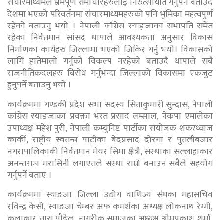
संचारमाध्यमले भ्रमपूर्ण समाचारहरुलाई निरुत्सायीत गर्नुपर्ने बताउदै
देशमा भएको परिवर्तनमा संचारमाध्यमहरुको पनि भुमिका महत्वपुर्ण
रहेको बताउनु भयाे । नेपाली काँग्रेस स्याङ्जाका सभापति समेत
रहेका निर्वतमान सांसद थापाले आवश्यकता अनुसार विकास
निर्माणका कार्यहरु जिल्लामा भएको जिकिर गर्नु भयाे। विकासको
लागि हातेमालो गर्नुको विकल्प नरहेको बताउदै थापाले सबै
राजनीतिकदलहरु बिरोध गर्नुभन्दा जिल्लाको विकासमा एकजुट
हुनुपर्ने बताउनु भयाे ।
कार्यक्रममा गण्डकी प्रदेश सभा सदस्य सिताकुमारी सुन्दास, नेपाली
कांग्रेस स्याङजाका प्रवक्ता भरत प्रसाद लम्साल, नेकपा एमालेका
उपाध्यक्ष महेश पुरी, नेपाली कम्युनिष्ट पार्टीका संयोजक शंकरध्वाज
कार्की, राष्ट्रीय स्वतन्त्र पाटीका बेदप्रसाद दोरगां र पुतलीबजार
नगरापालिकाकी निर्वतमान मेयर सिमा क्षेत्री, संस्थाका सल्लाहाकार
अनन्तराज मरासिनी लगाएतले संस्था राम्रो बनाउन सबैले सहयोग
गर्नुपर्ने बताए ।
कार्यक्रममा स्याङजा जिल्ला उद्योग वाणिज्य संघका महासचिव
रविन्द्र केसी, स्याङजा चेम्बर अफ कमर्शका अध्यक्ष लोकनाथ रेग्मी,
कलाकार तारा पौडेल, नागरीक समाजका अध्यक्ष ओमप्रकाश शर्मा,