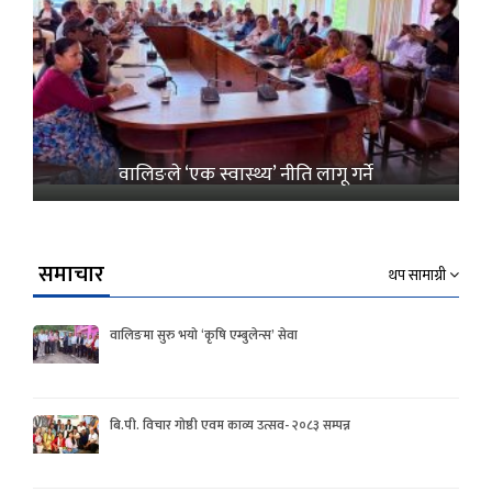
वालिङले ‘एक स्वास्थ्य’ नीति लागू गर्ने
समाचार
थप सामाग्री
वालिङमा सुरु भयो ‘कृषि एम्बुलेन्स’ सेवा
बि.पी. विचार गोष्ठी एवम काव्य उत्सव- २०८३ सम्पन्न