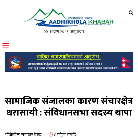
आँधीखोला खवर
मोफसलकै लोकप्रिय अनलाइन पत्रिका
सामाजिक संजालका कारण संचारक्षेत्र
धरासायी : संविधानसभा सदस्य थापा
आँधीखोला समाचार डेस्क
८ महिना अगाडि