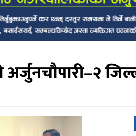
ो अर्जुनचौपारी–२ जिल्