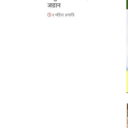
जडान
१ महिना अगाडि