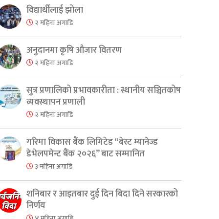
विद्यार्थीलाई झोला
२ महिना अगाडि
अनुदानमा कृषि औजार वितरण
२ महिना अगाडि
सुत्र प्रणालिको प्रभावकारीता : स्थानीय सञ्चितकोष
व्यवस्थापन प्रणाली
२ महिना अगाडि
गरिमा विकास बैंक लिमिटेड “बेस्ट म्यानेज्ड
er
are
डेभेलपमेन्ट बैंक २०२६” बाट सम्मानित
३ महिना अगाडि
शनिबार र आइतबार दुई दिन बिदा दिने सरकारको
निर्णय
४ महिना अगाडि