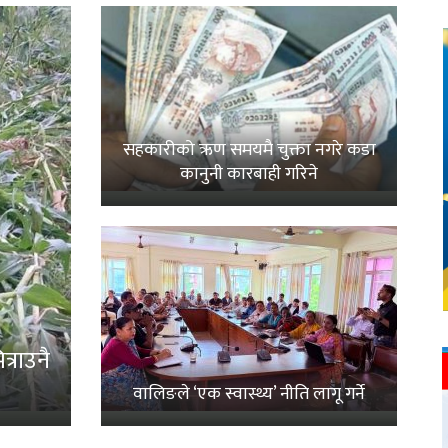
सहकारीको ऋण समयमै चुक्ता नगरे कडा
कानुनी कारबाही गरिने
्राउनै
वालिङले ‘एक स्वास्थ्य’ नीति लागू गर्ने