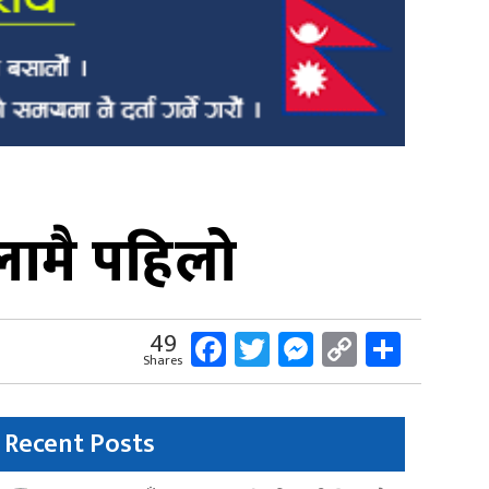
लामै पहिलो
Facebook
Twitter
Messenger
Copy
Share
49
Shares
Link
Recent Posts