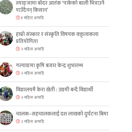
स्याङ्जामा बाँदर आतंक ‘पाकेको बाली भित्राउनै
पाउँदैनन् किसान’
१ महिना अगाडि
हाम्रो संस्कार र संस्कृति विषयक वक्तृत्वकला
प्रतियोगिता
२ महिना अगाडि
गल्याङमा कृषि बजार केन्द्र शुभारम्भ
२ महिना अगाडि
विद्यालयमै केरा खेती : उद्यमी बन्दै विद्यार्थी
२ महिना अगाडि
चालक–सहचालकलाई दश लाखको दुर्घटना बिमा
२ महिना अगाडि