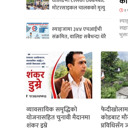
का
वालिङमा टेलरको ठक्करबाट
मोटरसाइकल चालकको मृत्यु
१ 
स्या
सञ्
स्याङ्जामा ३४४ एचआईभी
भुक्
संक्रमित, वालिङ सबैभन्दा धेरै
व्यावसायिक समृद्धिको
फेदीखोलाम
योजनासहित चुनावी मैदानमा
कोडबाट मौ
शंकर डुम्रे
प्रविधिसँग