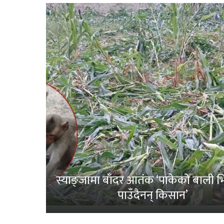
स्याङ्जामा बाँदर आतंक ‘पाकेको बाली भित
पाउँदैनन् किसान’