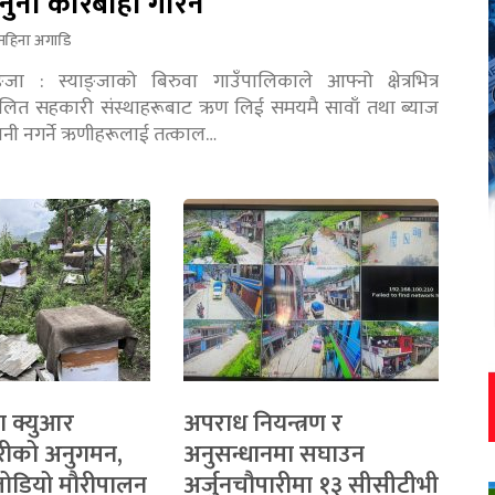
नुनी कारबाही गरिने
महिना अगाडि
ङ्जा : स्याङ्जाको बिरुवा गाउँपालिकाले आफ्नो क्षेत्रभित्र
चालित सहकारी संस्थाहरूबाट ऋण लिई समयमै सावाँ तथा ब्याज
तानी नगर्ने ऋणीहरूलाई तत्काल…
ा क्युआर
अपराध नियन्त्रण र
रीको अनुगमन,
अनुसन्धानमा सघाउन
 जोडियो मौरीपालन
अर्जुनचौपारीमा १३ सीसीटीभी