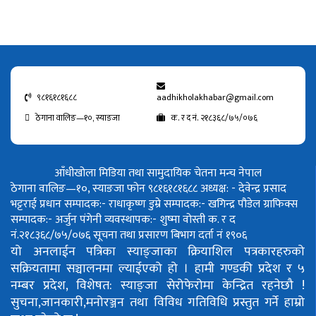
९८१६१८१६८८
aadhikholakhabar@gmail.com
ठेगाना वालिङ—१०, स्याङजा
क. र द नं. २१८३६८/७५/०७६
आँधीखोला मिडिया तथा सामुदायिक चेतना मन्च नेपाल
ठेगाना वालिङ—१०, स्याङजा फोन ९८१६१८१६८८
अध्यक्ष: - देवेन्द्र प्रसाद
भट्टराई
प्रधान सम्पादक:- राधाकृष्ण डुम्रे
सम्पादक:- खगिन्द्र पौडेल
ग्राफिक्स
सम्पादक:- अर्जुन पंगेनी
व्यवस्थापक:- शुष्मा वोस्ती
क. र द
नं.२१८३६८/७५/०७६
सूचना तथा प्रसारण बिभाग दर्ता नं १९०६
यो अनलाईन पत्रिका स्याङ्जाका क्रियाशिल पत्रकारहरुको
सक्रियतामा सञ्चालनमा ल्याईएको हो ।
हामी गण्डकी प्रदेश र ५
नम्बर प्रदेश, विशेषत: स्याङ्जा सेरोफेरोमा केन्द्रित रहनेछौ !
सुचना,जानकारी,मनोरञ्जन तथा विविध गतिविधि प्रस्तुत गर्ने हाम्रो