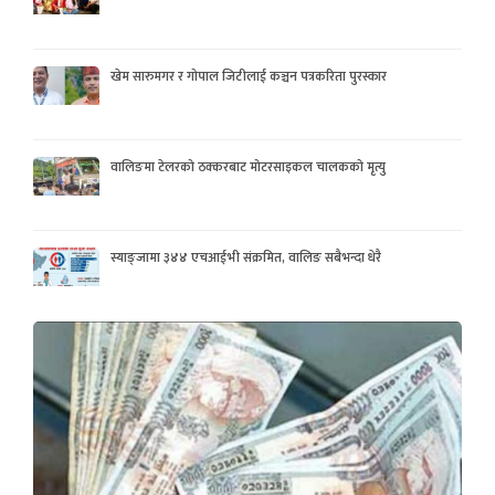
खेम सारुमगर र गोपाल जिटीलाई कञ्चन पत्रकरिता पुरस्कार
वालिङमा टेलरको ठक्करबाट मोटरसाइकल चालकको मृत्यु
स्याङ्जामा ३४४ एचआईभी संक्रमित, वालिङ सबैभन्दा धेरै