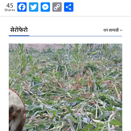
Facebook
Twitter
Messenger
Copy
Share
45
Shares
Link
सेरोफेरो
थप सामाग्री