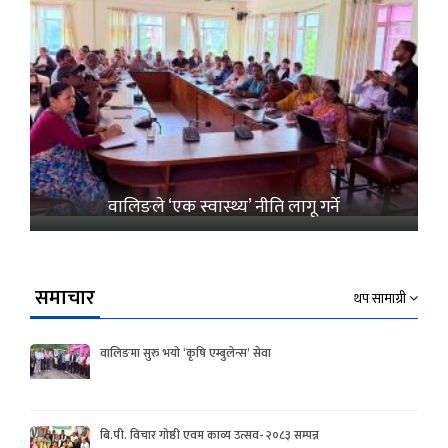
वालिङले ‘एक स्वास्थ्य’ नीति लागू गर्ने
समाचार
थप सामाग्री
वालिङमा सुरु भयो ‘कृषि एम्बुलेन्स’ सेवा
बि.पी. विचार गोष्ठी एवम काव्य उत्सव- २०८३ सम्पन्न