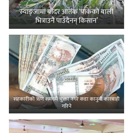
स्याङ्जामा बाँदर आतंक ‘पाकेको बाली
भित्राउनै पाउँदैनन् किसान’
सहकारीको ऋण समयमै चुक्ता नगरे कडा कानुनी कारबाही
गरिने