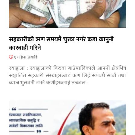
सहकारीको ऋण समयमै चुक्ता नगरे कडा कानुनी
कारबाही गरिने
१ महिना अगाडि
स्याङ्जा : स्याङ्जाको बिरुवा गाउँपालिकाले आफ्नो क्षेत्रभित्र
सञ्चालित सहकारी संस्थाहरूबाट ऋण लिई समयमै सावाँ तथा
ब्याज भुक्तानी नगर्ने ऋणीहरूलाई तत्काल…