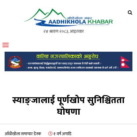
आँधीखोला खवर
मोफसलकै लोकप्रिय अनलाइन पत्रिका
स्याङ्जालाई पूर्णखोप सुनिश्चितता
घोषणा
आँधीखोला समाचार डेस्क
१ वर्ष अगाडि