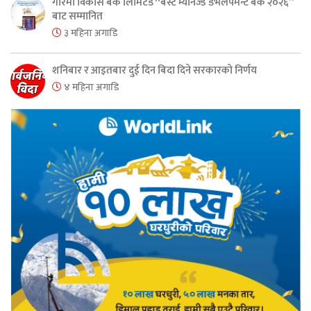
गरिमा विकास बैंक लिमिटेड “बेस्ट म्यानेज्ड डेभेलपमेन्ट बैंक २०२६”
बाट सम्मानित
३ महिना अगाडि
शनिबार र आइतबार दुई दिन बिदा दिने सरकारको निर्णय
४ महिना अगाडि