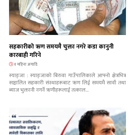
सहकारीको ऋण समयमै चुक्ता नगरे कडा कानुनी
कारबाही गरिने
१ महिना अगाडि
स्याङ्जा : स्याङ्जाको बिरुवा गाउँपालिकाले आफ्नो क्षेत्रभित्र
सञ्चालित सहकारी संस्थाहरूबाट ऋण लिई समयमै सावाँ तथा
ब्याज भुक्तानी नगर्ने ऋणीहरूलाई तत्काल…