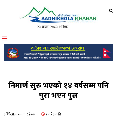
आँधीखोला खवर
मोफसलकै लोकप्रिय अनलाइन पत्रिका
निमार्ण सुरु भएको १४ वर्षसम्म पनि
पुरा भएन पुल
आँधीखोला समाचार डेस्क
१ वर्ष अगाडि