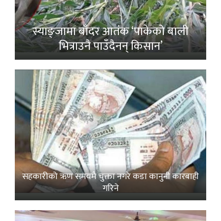
स्याङ्जामा बाँदर आतंक ‘पाकेको बाली
भित्राउनै पाउँदैनन् किसान’
सहकारीको ऋण समयमै चुक्ता नगरे कडा कानुनी कारबाही
गरिने