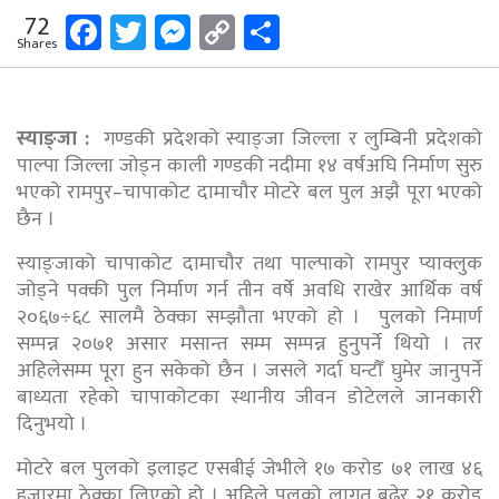
Facebook
Twitter
Messenger
Copy
Share
72
Shares
Link
स्याङ्जा :
गण्डकी प्रदेशको स्याङ्जा जिल्ला र लुम्बिनी प्रदेशको
पाल्पा जिल्ला जोड्न काली गण्डकी नदीमा १४ वर्षअघि निर्माण सुरु
भएको रामपुर–चापाकोट दामाचौर मोटरे बल पुल अझै पूरा भएको
छैन ।
स्याङ्जाको चापाकोट दामाचौर तथा पाल्पाको रामपुर प्याक्लुक
जोड्ने पक्की पुल निर्माण गर्न तीन वर्षे अवधि राखेर आर्थिक वर्ष
२०६७÷६८ सालमै ठेक्का सम्झौता भएको हो । पुलको निमार्ण
सम्पन्न २०७१ असार मसान्त सम्म सम्पन्न हुनुपर्ने थियो । तर
अहिलेसम्म पूरा हुन सकेको छैन । जसले गर्दा घन्टौँ घुमेर जानुपर्ने
बाध्यता रहेको चापाकोटका स्थानीय जीवन डोटेलले जानकारी
दिनुभयो ।
मोटरे बल पुलको इलाइट एसबीई जेभीले १७ करोड ७१ लाख ४६
हजारमा ठेक्का लिएको हो । अहिले पुलको लागत बढेर २१ करोड