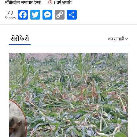
आँधीखोला समाचार डेस्क
१ वर्ष अगाडि
Facebook
Twitter
Messenger
Copy
Share
72
Shares
Link
सेरोफेरो
थप सामाग्री