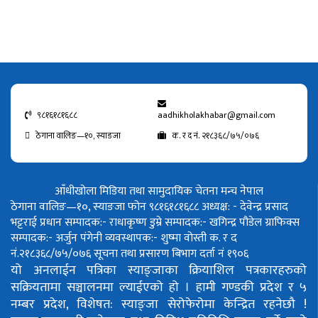
९८१६१८१६८८
aadhikholakhabar@gmail.com
ठेगाना वालिङ—१०, स्याङजा
क. र द नं. २१८३६८/७५/०७६
आँधीखोला मिडिया तथा सामुदायिक चेतना मन्च नेपाल
ठेगाना वालिङ—१०, स्याङजा फोन ९८१६१८१६८८
अध्यक्ष: - देवेन्द्र प्रसाद
भट्टराई
प्रधान सम्पादक:- राधाकृष्ण डुम्रे
सम्पादक:- खगिन्द्र पौडेल
ग्राफिक्स
सम्पादक:- अर्जुन पंगेनी
व्यवस्थापक:- शुष्मा वोस्ती
क. र द
नं.२१८३६८/७५/०७६
सूचना तथा प्रसारण बिभाग दर्ता नं १९०६
यो अनलाईन पत्रिका स्याङ्जाका क्रियाशिल पत्रकारहरुको
सक्रियतामा सञ्चालनमा ल्याईएको हो ।
हामी गण्डकी प्रदेश र ५
नम्बर प्रदेश, विशेषत: स्याङ्जा सेरोफेरोमा केन्द्रित रहनेछौ !