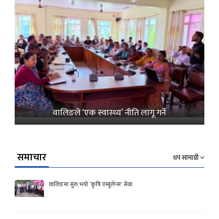
वालिङले ‘एक स्वास्थ्य’ नीति लागू गर्ने
समाचार
थप सामाग्री
वालिङमा सुरु भयो ‘कृषि एम्बुलेन्स’ सेवा