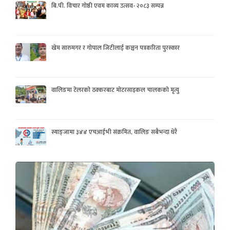
बि.पी. विचार गोष्ठी एवम काव्य उत्सव- २०८३ सम्पन्न
खेम सारुमगर र गोपाल जिटीलाई कञ्चन पत्रकरिता पुरस्कार
वालिङमा टेलरको ठक्करबाट मोटरसाइकल चालकको मृत्यु
स्याङ्जामा ३४४ एचआईभी संक्रमित, वालिङ सबैभन्दा धेरै