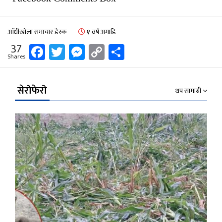
आँधीखोला समाचार डेस्क
१ वर्ष अगाडि
Facebook
Twitter
Messenger
Copy
Share
37
Shares
Link
सेरोफेरो
थप सामाग्री