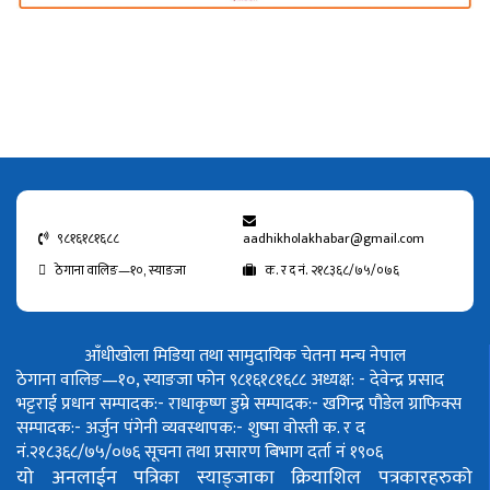
९८१६१८१६८८
aadhikholakhabar@gmail.com
ठेगाना वालिङ—१०, स्याङजा
क. र द नं. २१८३६८/७५/०७६
आँधीखोला मिडिया तथा सामुदायिक चेतना मन्च नेपाल
ठेगाना वालिङ—१०, स्याङजा फोन ९८१६१८१६८८
अध्यक्ष: - देवेन्द्र प्रसाद
भट्टराई
प्रधान सम्पादक:- राधाकृष्ण डुम्रे
सम्पादक:- खगिन्द्र पौडेल
ग्राफिक्स
सम्पादक:- अर्जुन पंगेनी
व्यवस्थापक:- शुष्मा वोस्ती
क. र द
नं.२१८३६८/७५/०७६
सूचना तथा प्रसारण बिभाग दर्ता नं १९०६
यो अनलाईन पत्रिका स्याङ्जाका क्रियाशिल पत्रकारहरुको