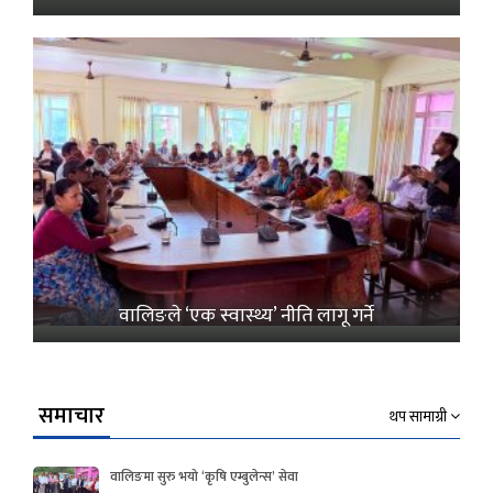
वालिङले ‘एक स्वास्थ्य’ नीति लागू गर्ने
समाचार
थप सामाग्री
वालिङमा सुरु भयो ‘कृषि एम्बुलेन्स’ सेवा