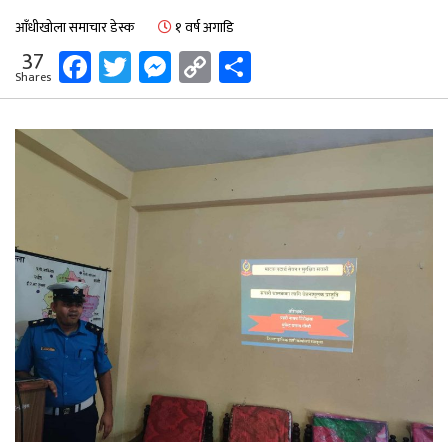
आँधीखोला समाचार डेस्क
१ वर्ष अगाडि
Facebook
Twitter
Messenger
Copy
Share
37
Shares
Link