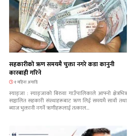
सहकारीको ऋण समयमै चुक्ता नगरे कडा कानुनी
कारबाही गरिने
१ महिना अगाडि
स्याङ्जा : स्याङ्जाको बिरुवा गाउँपालिकाले आफ्नो क्षेत्रभित्र
सञ्चालित सहकारी संस्थाहरूबाट ऋण लिई समयमै सावाँ तथा
ब्याज भुक्तानी नगर्ने ऋणीहरूलाई तत्काल…