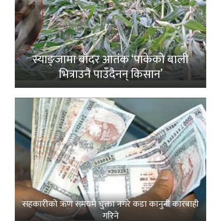
स्याङ्जामा बाँदर आतंक ‘पाकेको बाली
भित्राउनै पाउँदैनन् किसान’
सहकारीको ऋण समयमै चुक्ता नगरे कडा कानुनी कारबाही
गरिने