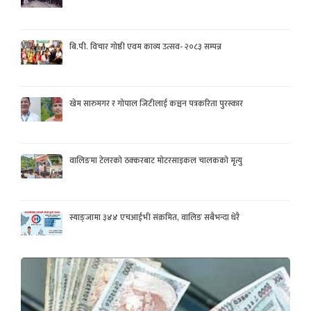
बि.पी. विचार गोष्ठी एवम काव्य उत्सव- २०८३ सम्पन्न
खेम सारुमगर र गोपाल जिटीलाई कञ्चन पत्रकरिता पुरस्कार
वालिङमा टेलरको ठक्करबाट मोटरसाइकल चालकको मृत्यु
स्याङ्जामा ३४४ एचआईभी संक्रमित, वालिङ सबैभन्दा धेरै