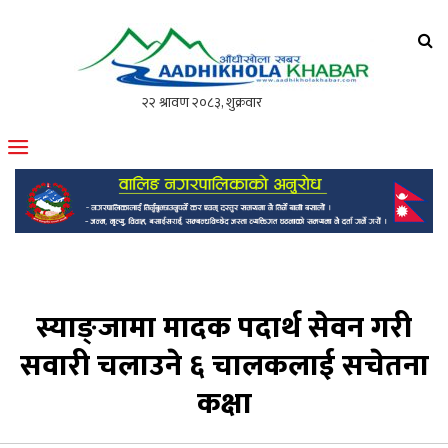
आँधीखोला खवर
मोफसलकै लोकप्रिय अनलाइन पत्रिका
स्याङ्जामा मादक पदार्थ सेवन गरी
सवारी चलाउने ६ चालकलाई सचेतना
कक्षा