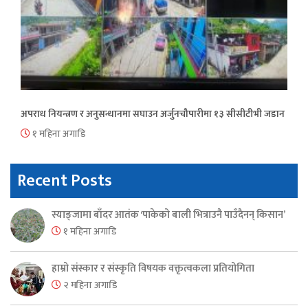
अपराध नियन्त्रण र अनुसन्धानमा सघाउन अर्जुनचौपारीमा १३ सीसीटीभी जडान
१ महिना अगाडि
Recent Posts
स्याङ्जामा बाँदर आतंक ‘पाकेको बाली भित्राउनै पाउँदैनन् किसान’
१ महिना अगाडि
हाम्रो संस्कार र संस्कृति विषयक वक्तृत्वकला प्रतियोगिता
२ महिना अगाडि