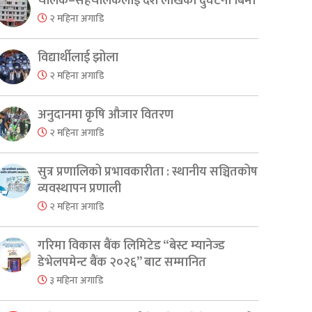
चालक–सहचालकलाई दश लाखको दुर्घटना बिमा
२ महिना अगाडि
विद्यार्थीलाई झोला
२ महिना अगाडि
अनुदानमा कृषि औजार वितरण
२ महिना अगाडि
सुत्र प्रणालिको प्रभावकारीता : स्थानीय सञ्चितकोष
व्यवस्थापन प्रणाली
२ महिना अगाडि
er
are
गरिमा विकास बैंक लिमिटेड “बेस्ट म्यानेज्ड
डेभेलपमेन्ट बैंक २०२६” बाट सम्मानित
३ महिना अगाडि