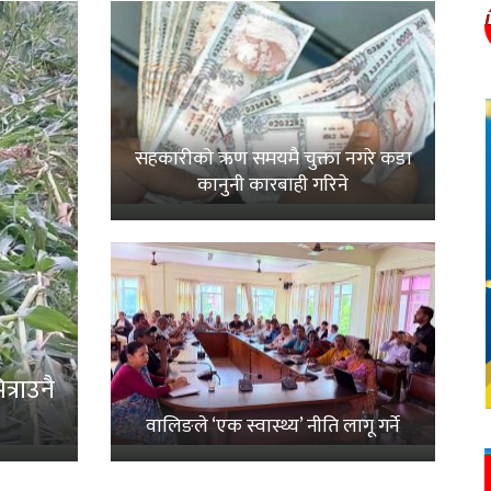
सहकारीको ऋण समयमै चुक्ता नगरे कडा
कानुनी कारबाही गरिने
्राउनै
वालिङले ‘एक स्वास्थ्य’ नीति लागू गर्ने