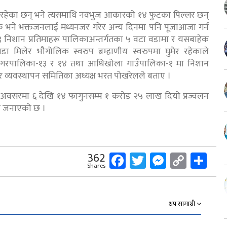
िक रहेका छन् भने त्यसमाथि नवभुज आकारको १४ फुटका पिल्लर छन्
 चक्र भने भक्तजनलाई मध्यनजर गरेर अन्य दिनमा पनि पूजाआजा गर्न
९ निशान प्रतिमाहरू पालिकाअन्तर्गतका ५ वटा वडामा र यसबाहेक
 मिलेर भौगोलिक स्वरुप ब्रम्हाणीय स्वरुपमा घुमेर रहेकाले
नगरपालिका-१३ र १४ तथा आधिखोला गाउँपालिका-१ मा निशान
्दिर व्यवस्थापन समितिका अध्यक्ष भरत पोखरेलले बताए ।
त्रिको अवसरमा ६ देखि १४ फागुनसम्म १ करोड २५ लाख दियो प्रज्वलन
ले जनाएको छ ।
Facebook
Twitter
Messeng
Copy
Sh
362
Shares
Link
थप सामाग्री