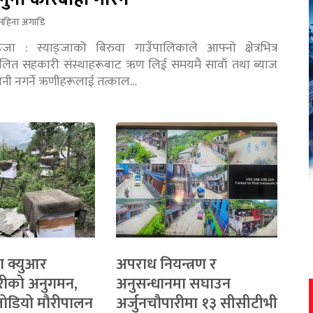
महिना अगाडि
ङ्जा : स्याङ्जाको बिरुवा गाउँपालिकाले आफ्नो क्षेत्रभित्र
चालित सहकारी संस्थाहरूबाट ऋण लिई समयमै सावाँ तथा ब्याज
तानी नगर्ने ऋणीहरूलाई तत्काल…
ा क्युआर
अपराध नियन्त्रण र
रीको अनुगमन,
अनुसन्धानमा सघाउन
 जोडियो मौरीपालन
अर्जुनचौपारीमा १३ सीसीटीभी