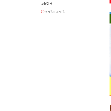
जडान
१ महिना अगाडि