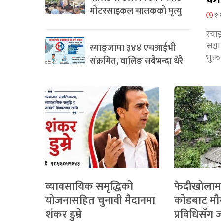
मोटरसाइकल चालकको मृत्यु
१ 
स्या
सञ्
स्याङ्जामा ३४४ एचआईभी
भुक्
संक्रमित, वालिङ सबैभन्दा धेरै
व्यावसायिक समृद्धिको
फेदीखोलाम
योजनासहित चुनावी मैदानमा
कोडबाट मौ
शंकर डुम्रे
प्रविधिसँग