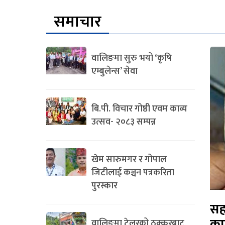
समाचार
वालिङमा सुरु भयो ‘कृषि
एम्बुलेन्स’ सेवा
बि.पी. विचार गोष्ठी एवम काव्य
उत्सव- २०८३ सम्पन्न
खेम सारुमगर र गोपाल
जिटीलाई कञ्चन पत्रकरिता
पुरस्कार
सह
का
वालिङमा टेलरको ठक्करबाट