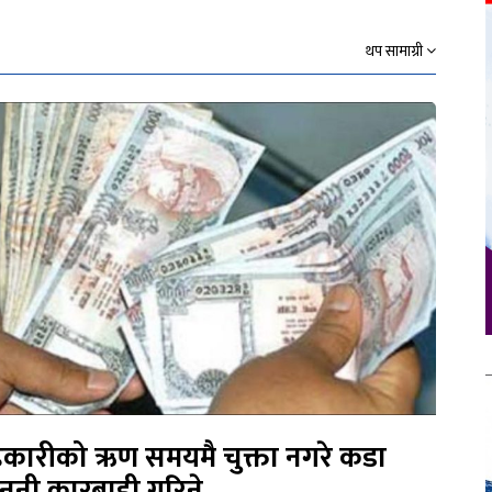
थप सामाग्री
कारीको ऋण समयमै चुक्ता नगरे कडा
नुनी कारबाही गरिने