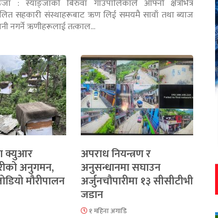
ङ्जा : स्याङ्जाको बिरुवा गाउँपालिकाले आफ्नो क्षेत्रभित्र
चालित सहकारी संस्थाहरूबाट ऋण लिई समयमै सावाँ तथा ब्याज
तानी नगर्ने ऋणीहरूलाई तत्काल…
ा क्युआर
अपराध नियन्त्रण र
रीको अनुगमन,
अनुसन्धानमा सघाउन
 जोडियो मौरीपालन
अर्जुनचौपारीमा १३ सीसीटीभी
जडान
१ महिना अगाडि