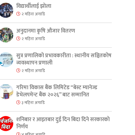
विद्यार्थीलाई झोला
२ महिना अगाडि
अनुदानमा कृषि औजार वितरण
२ महिना अगाडि
सुत्र प्रणालिको प्रभावकारीता : स्थानीय सञ्चितकोष
व्यवस्थापन प्रणाली
२ महिना अगाडि
er
are
गरिमा विकास बैंक लिमिटेड “बेस्ट म्यानेज्ड
डेभेलपमेन्ट बैंक २०२६” बाट सम्मानित
३ महिना अगाडि
शनिबार र आइतबार दुई दिन बिदा दिने सरकारको
निर्णय
४ महिना अगाडि