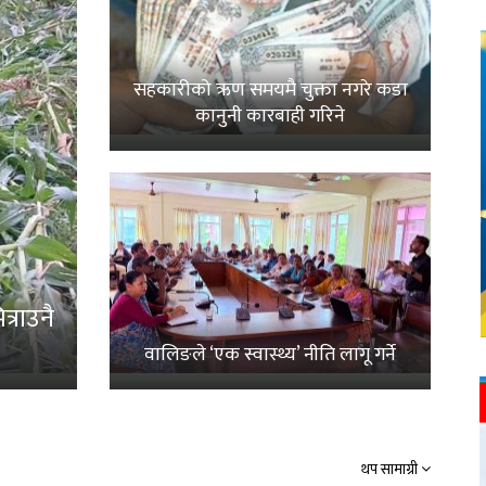
सहकारीको ऋण समयमै चुक्ता नगरे कडा
कानुनी कारबाही गरिने
्राउनै
वालिङले ‘एक स्वास्थ्य’ नीति लागू गर्ने
थप सामाग्री