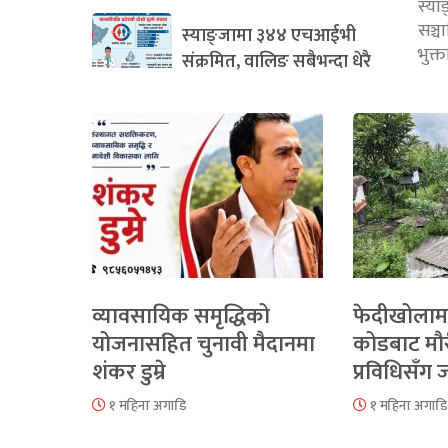
स्या
सञ्
स्याङ्जामा ३४४ एचआईभी
भुक्
संक्रमित, वालिङ सबैभन्दा धेरै
व्यावसायिक समृद्धिको
फेदीखोलाम
योजनासहित चुनावी मैदानमा
कोडबाट मौ
शंकर डुम्रे
प्रविधिसँग
१ महिना अगाडि
१ महिना अगाडि