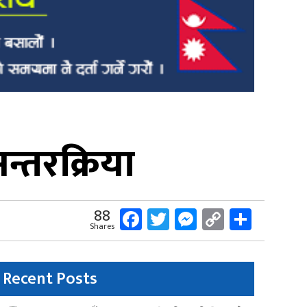
न्तरक्रिया
Facebook
Twitter
Messenger
Copy
Share
88
Shares
Link
Recent Posts