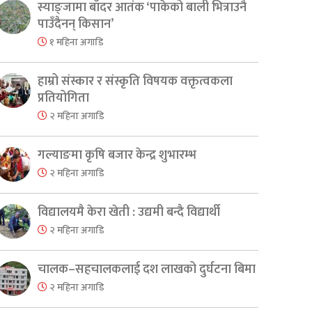
स्याङ्जामा बाँदर आतंक ‘पाकेको बाली भित्राउनै
पाउँदैनन् किसान’
१ महिना अगाडि
हाम्रो संस्कार र संस्कृति विषयक वक्तृत्वकला
प्रतियोगिता
२ महिना अगाडि
गल्याङमा कृषि बजार केन्द्र शुभारम्भ
२ महिना अगाडि
विद्यालयमै केरा खेती : उद्यमी बन्दै विद्यार्थी
२ महिना अगाडि
चालक–सहचालकलाई दश लाखको दुर्घटना बिमा
२ महिना अगाडि