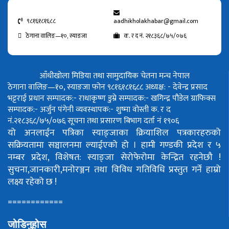
९८१६१८१६८८
aadhikholakhabar@gmail.com
ठेगाना वालिङ—१०, स्याङजा
क. र द नं. २१८३६८/७५/०७६
आँधीखोला मिडिया तथा सामुदायिक चेतना मन्च नेपाल
ठेगाना वालिङ—१०, स्याङजा फोन ९८१६१८१६८८
अध्यक्ष: - देवेन्द्र प्रसाद
भट्टराई
प्रधान सम्पादक:- राधाकृष्ण डुम्रे
सम्पादक:- खगिन्द्र पौडेल
ग्राफिक्स
सम्पादक:- अर्जुन पंगेनी
व्यवस्थापक:- शुष्मा वोस्ती
क. र द
नं.२१८३६८/७५/०७६
सूचना तथा प्रसारण बिभाग दर्ता नं १९०६
यो अनलाईन पत्रिका स्याङ्जाका क्रियाशिल पत्रकारहरुको
सक्रियतामा सञ्चालनमा ल्याईएको हो ।
हामी गण्डकी प्रदेश र ५
नम्बर प्रदेश, विशेषत: स्याङ्जा सेरोफेरोमा केन्द्रित रहनेछौ !
सुचना,जानकारी,मनोरञ्जन तथा विविध गतिविधि प्रस्तुत गर्ने हाम्रो
लक्ष्य रहेको छ !
============
जोडिनुहोस