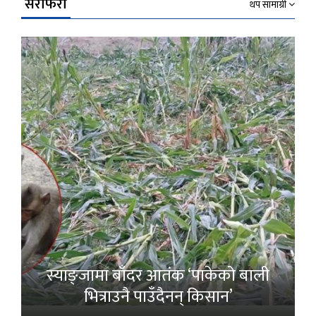
सेरोफेरो
थप सामाग्री
स्याङ्जामा बाँदर आतंक ‘पाकेको बाली
भित्राउनै पाउँदैनन् किसान’