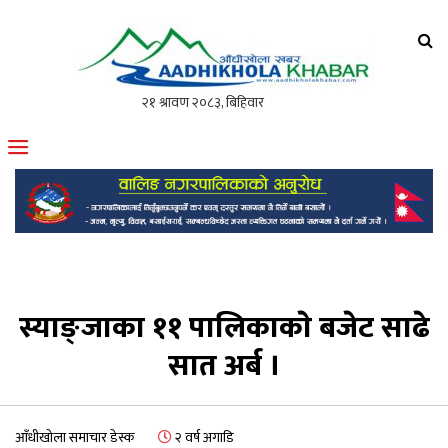
आँधीखोला खवर
मोफसलकै लोकप्रिय अनलाइन पत्रिका
स्याङ्जाका ११ पालिकाकाे बजेट साढे
सात अर्ब ।
आँधीखोला समाचार डेस्क
२ वर्ष अगाडि