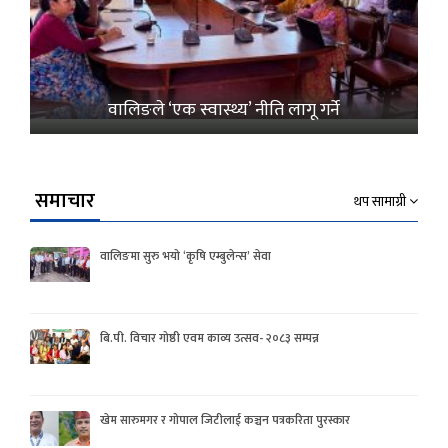
वालिङले ‘एक स्वास्थ्य’ नीति लागू गर्ने
समाचार
थप सामाग्री
वालिङमा सुरु भयो ‘कृषि एम्बुलेन्स’ सेवा
बि.पी. विचार गोष्ठी एवम काव्य उत्सव- २०८३ सम्पन्न
खेम सारुमगर र गोपाल जिटीलाई कञ्चन पत्रकरिता पुरस्कार