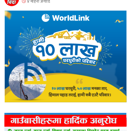
४ महिना अगाडि