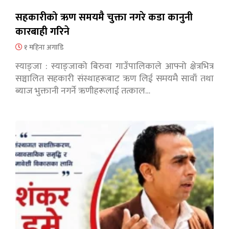
सहकारीको ऋण समयमै चुक्ता नगरे कडा कानुनी
कारबाही गरिने
१ महिना अगाडि
स्याङ्जा : स्याङ्जाको बिरुवा गाउँपालिकाले आफ्नो क्षेत्रभित्र
सञ्चालित सहकारी संस्थाहरूबाट ऋण लिई समयमै सावाँ तथा
ब्याज भुक्तानी नगर्ने ऋणीहरूलाई तत्काल…