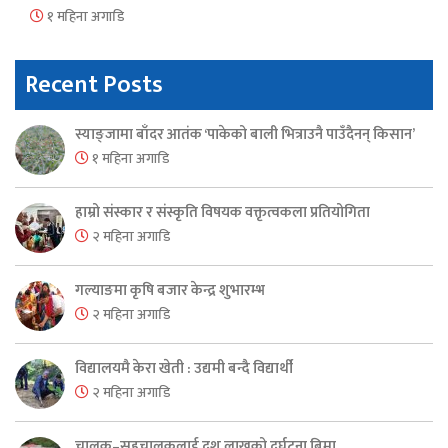
१ महिना अगाडि
Recent Posts
स्याङ्जामा बाँदर आतंक ‘पाकेको बाली भित्राउनै पाउँदैनन् किसान’
१ महिना अगाडि
हाम्रो संस्कार र संस्कृति विषयक वक्तृत्वकला प्रतियोगिता
२ महिना अगाडि
गल्याङमा कृषि बजार केन्द्र शुभारम्भ
२ महिना अगाडि
विद्यालयमै केरा खेती : उद्यमी बन्दै विद्यार्थी
२ महिना अगाडि
चालक–सहचालकलाई दश लाखको दुर्घटना बिमा