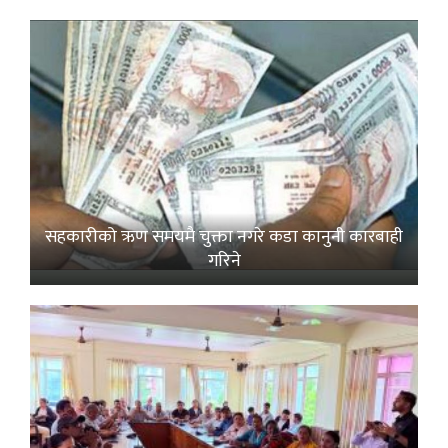
सहकारीको ऋण समयमै चुक्ता नगरे कडा कानुनी कारबाही
गरिने