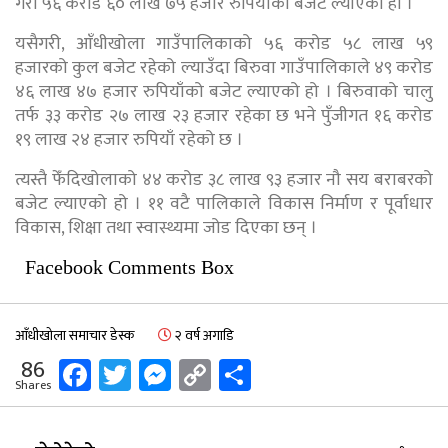
गरी ५६ करोड ६० लाख ७५ हजार रुपियाँको बजेट ल्याएको हो ।
यसैगरी, आँधीखोला गाउँपालिकाको ५६ करोड ५८ लाख ५९
हजारको कुल बजेट रहेको ल्याउँदा बिरुवा गाउँपालिकाले ४९ करोड
४६ लाख ४७ हजार रुपियाँको बजेट ल्याएको हो । बिरुवाको चालु
तर्फ ३३ करोड २७ लाख २३ हजार रहेका छ भने पुँजीगत १६ करोड
१९ लाख २४ हजार रुपियाँ रहेको छ ।
त्यस्तै फेँदिखोलाको ४४ करोड ३८ लाख ९३ हजार नौ सय बराबरको
बजेट ल्याएको हो । ११ वटै पालिकाले विकास निर्माण र पूर्वाधार
विकास, शिक्षा तथा स्वास्थ्यमा जोड दिएका छन् ।
Facebook Comments Box
आँधीखोला समाचार डेस्क
२ वर्ष अगाडि
Facebook
Twitter
Messenger
Copy
Share
86
Shares
Link