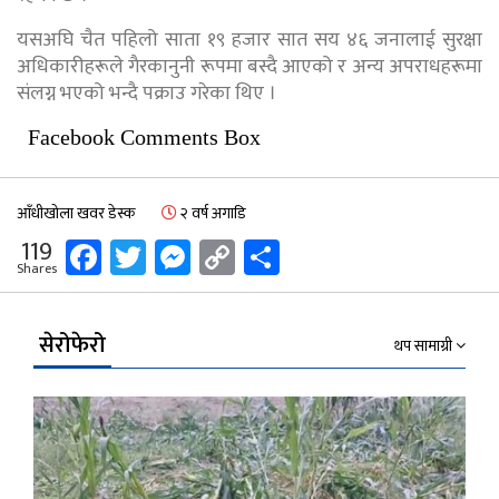
यसअघि चैत पहिलो साता १९ हजार सात सय ४६ जनालाई सुरक्षा
अधिकारीहरूले गैरकानुनी रूपमा बस्दै आएको र अन्य अपराधहरूमा
संलग्न भएको भन्दै पक्राउ गरेका थिए ।
Facebook Comments Box
आँधीखोला खवर डेस्क
२ वर्ष अगाडि
Facebook
Twitter
Messenger
Copy
Share
119
Shares
Link
सेरोफेरो
थप सामाग्री