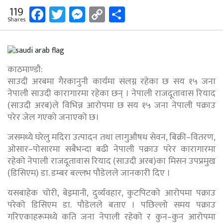
Facebook
Twitter
Messenger
Copy
Share
119
Shares
Link
काठमाण्डौ:
साउदी अरबमा गैरकानुनी कार्यमा संलग्न रहेका छ सय १५ जना
नेपाली साउदी कारागारमा रहेका छन् । नेपाली राजदूतावास रियाद
(साउदी अरब)ले विभिन्न आरोपमा छ सय १५ जना नेपाली पक्राउ
परेर जेल गएको जनाएको छ।
जसमध्ये घरेलु मदिरा उत्पादन तथा लागुऔषध सेवन, बिक्री–वितरण,
ओसार–पोसारमा सबैभन्दा बढी नेपाली पक्राउ परेर कारागारमा
रहेको नेपाली राजदूतावास रियाद (साउदी अरब)का मिसन उपप्रमुख
(डिसिएम) डा. डम्बर बल्लभ पौडेलले जानकारी दिए ।
यसबाहेक चोरी, बेइमानी, दुर्व्यवहार, कुटपिटको आरोपमा पक्राउ
परेको डिसिएम डा. पौडेलले बताए । पछिल्लो समय पक्राउ
गरिएकाहरूमध्ये कति जना नेपाली रहेको र कुन–कुन आरोपमा