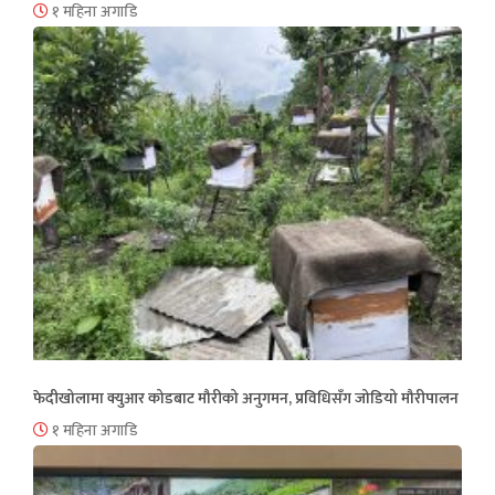
१ महिना अगाडि
फेदीखोलामा क्युआर कोडबाट मौरीको अनुगमन, प्रविधिसँग जोडियो मौरीपालन
१ महिना अगाडि