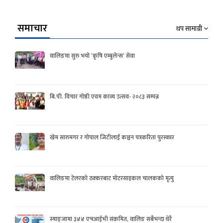
समाचार
थप सामाग्री
वालिङमा सुरु भयो ‘कृषि एम्बुलेन्स’ सेवा
बि.पी. विचार गोष्ठी एवम काव्य उत्सव- २०८३ सम्पन्न
खेम सारुमगर र गोपाल जिटीलाई कञ्चन पत्रकरिता पुरस्कार
वालिङमा टेलरको ठक्करबाट मोटरसाइकल चालकको मृत्यु
स्याङ्जामा ३४४ एचआईभी संक्रमित, वालिङ सबैभन्दा धेरै