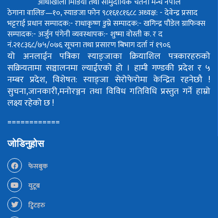
आँधीखोला मिडिया तथा सामुदायिक चेतना मन्च नेपाल
ठेगाना वालिङ—१०, स्याङजा फोन ९८१६१८१६८८
अध्यक्ष: - देवेन्द्र प्रसाद
भट्टराई
प्रधान सम्पादक:- राधाकृष्ण डुम्रे
सम्पादक:- खगिन्द्र पौडेल
ग्राफिक्स
सम्पादक:- अर्जुन पंगेनी
व्यवस्थापक:- शुष्मा वोस्ती
क. र द
नं.२१८३६८/७५/०७६
सूचना तथा प्रसारण बिभाग दर्ता नं १९०६
यो अनलाईन पत्रिका स्याङ्जाका क्रियाशिल पत्रकारहरुको
सक्रियतामा सञ्चालनमा ल्याईएको हो ।
हामी गण्डकी प्रदेश र ५
नम्बर प्रदेश, विशेषत: स्याङ्जा सेरोफेरोमा केन्द्रित रहनेछौ !
सुचना,जानकारी,मनोरञ्जन तथा विविध गतिविधि प्रस्तुत गर्ने हाम्रो
लक्ष्य रहेको छ !
============
जोडिनुहोस
फेसबुक
युटूब
ट्विटहरु