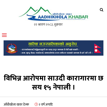
आँधीखोला खवर
मोफसलकै लोकप्रिय अनलाइन पत्रिका
विभिन्न आरोपमा साउदी कारागारमा छ
सय १५ नेपाली ।
आँधीखोला खवर डेस्क
२ वर्ष अगाडि