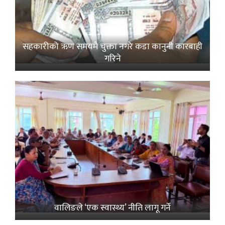
सहकारीको ऋण समयमै चुक्ता नगरे कडा कानुनी कारबाही
गरिने
वालिङले ‘एक स्वास्थ्य’ नीति लागू गर्ने