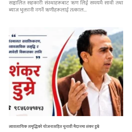
सञ्चालित सहकारी संस्थाहरूबाट ऋण लिई समयमै सावाँ तथा
ब्याज भुक्तानी नगर्ने ऋणीहरूलाई तत्काल…
व्यावसायिक समृद्धिको योजनासहित चुनावी मैदानमा शंकर डुम्रे