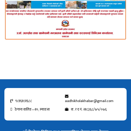
९८१६१८१६८८
aadhikholakhabar@gmail.com
ठेगाना वालिङ—१०, स्याङजा
क. र द नं. २१८३६८/७५/०७६