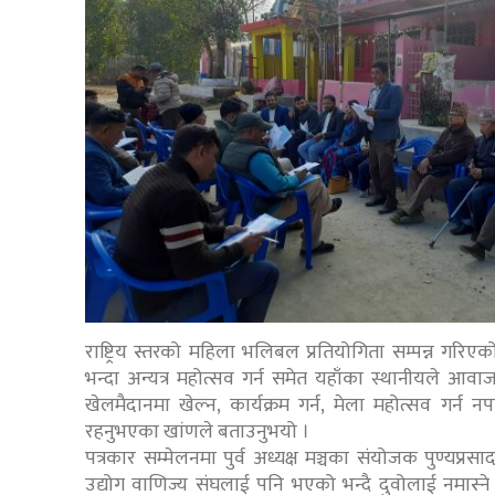
राष्ट्रिय स्तरको महिला भलिबल प्रतियोगिता सम्पन्न गरिए
भन्दा अन्यत्र महोत्सव गर्न समेत यहाँका स्थानीयले आ
खेलमैदानमा खेल्न, कार्यक्रम गर्न, मेला महोत्सव गर्न
रहनुभएका खांणले बताउनुभयो ।
पत्रकार सम्मेलनमा पुर्व अध्यक्ष मञ्चका संयोजक पुण्यप
उद्योग वाणिज्य संघलाई पनि भएको भन्दै दुवोलाई नमास्न