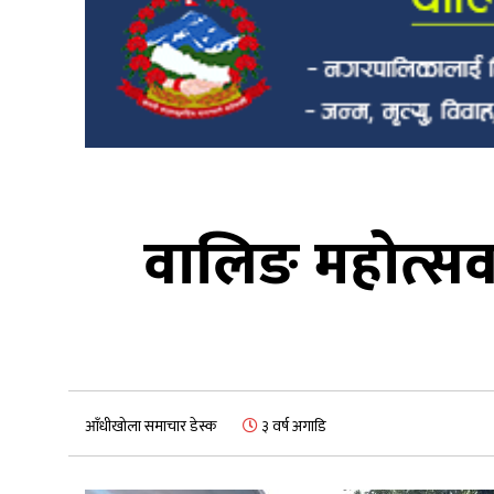
वालिङ महोत्सव 
आँधीखोला समाचार डेस्क
३ वर्ष अगाडि