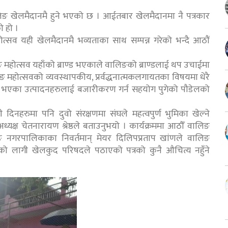
िङ खेलमैदानमै हुने भएको छ । आईतबार खेलमैदानमा नै पत्रकार
ो हो ।
त्सव यही खेलमैदानमै भव्यताका साथ सम्पन्न गरेको भन्दै आठौं
ङ महोत्सव यहाँको ब्राण्ड भएकाले वालिङको ब्राण्डलाई थप उचाईमा
िङ महोत्सवको व्यवस्थापकीय, प्रर्वद्धनात्मकलगायतका विषयमा धेरै
्पादन भएका उत्पादनहरुलाई बजारीकरण गर्न सहयोग पुगेको पौडेलको
 दिनहरुमा पनि दुवो संरक्षणमा संघले महत्वपुर्ण भुमिका खेल्ने
क्ष चेतनारायण श्रेष्ठले बताउनुभयो । कार्यक्रममा आठौँ वालिङ
नगरपालिकाका निवर्तमान् मेयर दिलिपप्रताप खांणले वालिङ
नको लागी खेलकुद परिषदले पठाएको पत्रको कुनै औचित्य नहुँने