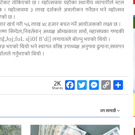
 टिकट तोकिएको छ । महोत्सवमा यहाँका स्थानीय व्यापारीले स्टल
ो छ । महोत्सवमा ३ लाख दर्शकले अवलोकन गर्नेछन भने महोत्सव
एको छ ।
ार खर्च गरी ५६ लाख ४८ हजार बचत गर्ने आयोजकको लक्ष्य छ ।
कृष्ण सिग्देल,निवर्तमान् अध्यक्ष ओमप्रकाश शर्मा, महासंघका गण्डकी
ाई,
लगायतले बोल्नु भएको थियो ।
Joj;foL s[i0f 8’d|]
म्पन्न भएको थियो भने स्वागत वरिष्ठ उपाध्यक्ष अनुपमा ढुगाना,समापन
्यालले गर्नुभएको थियो ।
Facebook
Twitter
Messeng
Copy
Sh
2K
Shares
Link
थप सामाग्री