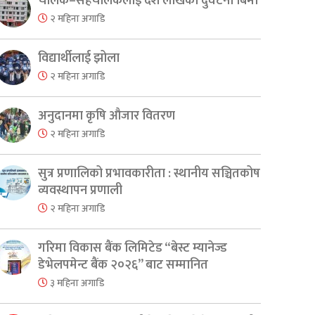
चालक–सहचालकलाई दश लाखको दुर्घटना बिमा
२ महिना अगाडि
विद्यार्थीलाई झोला
२ महिना अगाडि
अनुदानमा कृषि औजार वितरण
२ महिना अगाडि
सुत्र प्रणालिको प्रभावकारीता : स्थानीय सञ्चितकोष
व्यवस्थापन प्रणाली
२ महिना अगाडि
गरिमा विकास बैंक लिमिटेड “बेस्ट म्यानेज्ड
डेभेलपमेन्ट बैंक २०२६” बाट सम्मानित
३ महिना अगाडि