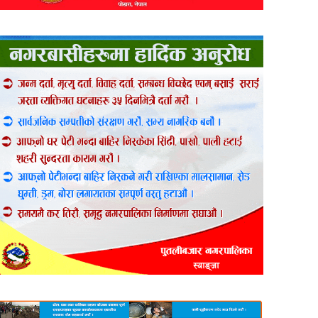
er
are