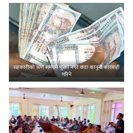
सहकारीको ऋण समयमै चुक्ता नगरे कडा कानुनी कारबाही
गरिने