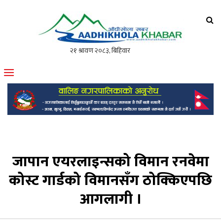
आँधीखोला खवर
मोफसलकै लोकप्रिय अनलाइन पत्रिका
जापान एयरलाइन्सको विमान रनवेमा
कोस्ट गार्डको विमानसँग ठोक्किएपछि
आगलागी ।