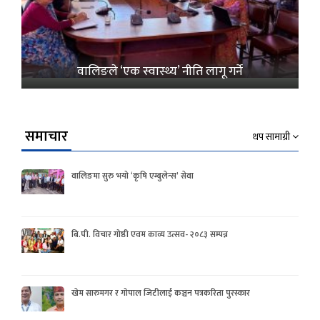
वालिङले ‘एक स्वास्थ्य’ नीति लागू गर्ने
समाचार
थप सामाग्री
वालिङमा सुरु भयो ‘कृषि एम्बुलेन्स’ सेवा
बि.पी. विचार गोष्ठी एवम काव्य उत्सव- २०८३ सम्पन्न
खेम सारुमगर र गोपाल जिटीलाई कञ्चन पत्रकरिता पुरस्कार