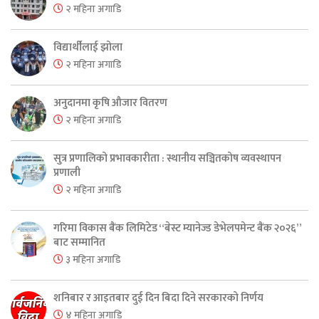
२ महिना अगाडि
विद्यार्थीलाई झोला
२ महिना अगाडि
अनुदानमा कृषि औजार वितरण
२ महिना अगाडि
सुत्र प्रणालिको प्रभावकारीता : स्थानीय सञ्चितकोष व्यवस्थापन
प्रणाली
२ महिना अगाडि
गरिमा विकास बैंक लिमिटेड “बेस्ट म्यानेज्ड डेभेलपमेन्ट बैंक २०२६”
बाट सम्मानित
३ महिना अगाडि
शनिबार र आइतबार दुई दिन बिदा दिने सरकारको निर्णय
४ महिना अगाडि