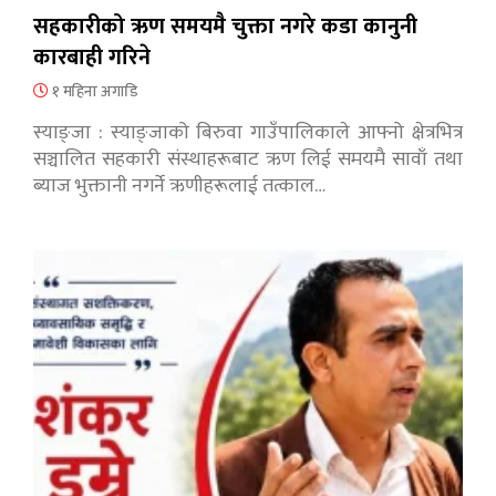
सहकारीको ऋण समयमै चुक्ता नगरे कडा कानुनी
कारबाही गरिने
१ महिना अगाडि
स्याङ्जा : स्याङ्जाको बिरुवा गाउँपालिकाले आफ्नो क्षेत्रभित्र
सञ्चालित सहकारी संस्थाहरूबाट ऋण लिई समयमै सावाँ तथा
ब्याज भुक्तानी नगर्ने ऋणीहरूलाई तत्काल…