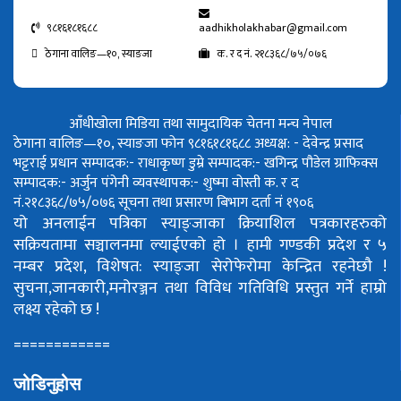
९८१६१८१६८८
aadhikholakhabar@gmail.com
ठेगाना वालिङ—१०, स्याङजा
क. र द नं. २१८३६८/७५/०७६
आँधीखोला मिडिया तथा सामुदायिक चेतना मन्च नेपाल
ठेगाना वालिङ—१०, स्याङजा फोन ९८१६१८१६८८
अध्यक्ष: - देवेन्द्र प्रसाद
भट्टराई
प्रधान सम्पादक:- राधाकृष्ण डुम्रे
सम्पादक:- खगिन्द्र पौडेल
ग्राफिक्स
सम्पादक:- अर्जुन पंगेनी
व्यवस्थापक:- शुष्मा वोस्ती
क. र द
नं.२१८३६८/७५/०७६
सूचना तथा प्रसारण बिभाग दर्ता नं १९०६
यो अनलाईन पत्रिका स्याङ्जाका क्रियाशिल पत्रकारहरुको
सक्रियतामा सञ्चालनमा ल्याईएको हो ।
हामी गण्डकी प्रदेश र ५
नम्बर प्रदेश, विशेषत: स्याङ्जा सेरोफेरोमा केन्द्रित रहनेछौ !
सुचना,जानकारी,मनोरञ्जन तथा विविध गतिविधि प्रस्तुत गर्ने हाम्रो
लक्ष्य रहेको छ !
============
जोडिनुहोस