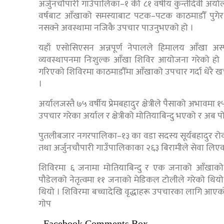
अर्जुनचौपारी गाउँपालिका–१ की ८१ वर्षीय कुन्तीदेवी अर्
वर्षबाट आँखाको समस्याबाट पटक–पटक काठमाडौँ पुगेर 
नसक्ने अवस्थामा नजिकै उपचार पाउनुभएको हो ।
यहाँ एसोसिएसन अन्नपूर्ण नेपालले हिमालय आँखा अ
व्यवस्थापनमा निःशुल्क आँखा शिविर आयोजना गरेको हो 
गरिएको शिविरमा काठमाडौँमा आँखाको उपचार गर्दा धेरै खर्
।
अर्यालजस्तै ७५ वर्षीय प्रेमबहादुर क्षेत्रीले पैसाको अभाव
उपचार गरेका अर्याल र क्षेत्रीको मोतियाबिन्दु भएको र अब
पुतलीबजार नगरपालिका–१३ का वडा सदस्य सूर्यबहादुर र
तथा अर्जुनचौपारी गाउँपालिकाका २६३ बिरामीले सेवा लिए
शिविरमा ६ जनामा मोतियाबिन्दु र एक जनाको आँखाको पर
पौडेलको नेतृत्वमा ११ जनाको मेडिकल टोलीले गरेको थिय
थियो । शिविरमा बच्चादेखि वृद्धाहरू उपचारका लागि आएको र
गाेप
Facebook Comments Box