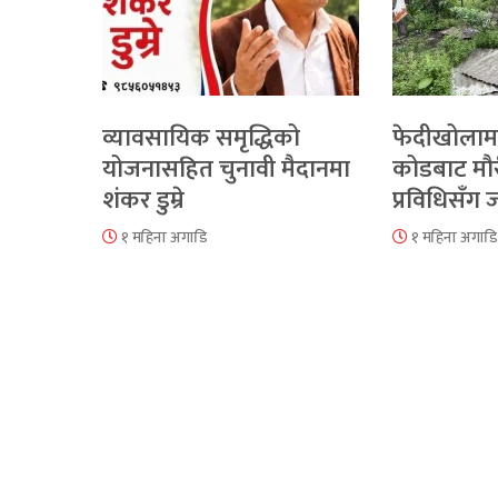
व्यावसायिक समृद्धिको
फेदीखोलाम
योजनासहित चुनावी मैदानमा
कोडबाट मौ
शंकर डुम्रे
प्रविधिसँग
१ महिना अगाडि
१ महिना अगाडि