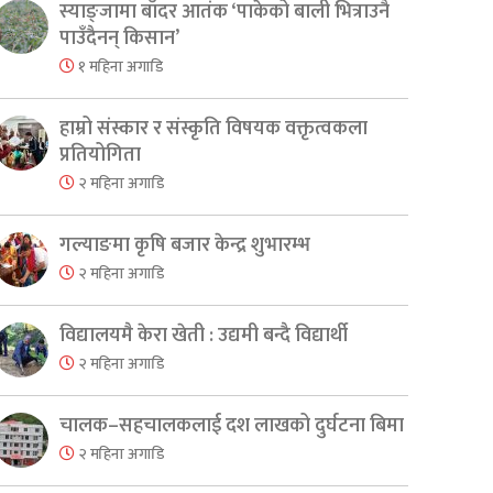
स्याङ्जामा बाँदर आतंक ‘पाकेको बाली भित्राउनै
पाउँदैनन् किसान’
१ महिना अगाडि
हाम्रो संस्कार र संस्कृति विषयक वक्तृत्वकला
प्रतियोगिता
२ महिना अगाडि
गल्याङमा कृषि बजार केन्द्र शुभारम्भ
२ महिना अगाडि
विद्यालयमै केरा खेती : उद्यमी बन्दै विद्यार्थी
२ महिना अगाडि
चालक–सहचालकलाई दश लाखको दुर्घटना बिमा
२ महिना अगाडि