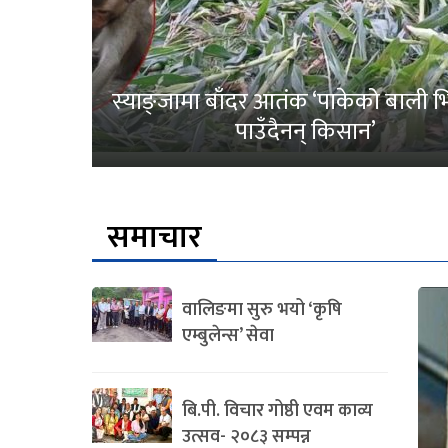
स्याङ्जामा बाँदर आतंक ‘पाकेको बाली भित
पाउँदैनन् किसान’
समाचार
वालिङमा सुरु भयो ‘कृषि
एम्बुलेन्स’ सेवा
बि.पी. विचार गोष्ठी एवम काव्य
उत्सव- २०८३ सम्पन्न