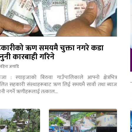
कारीको ऋण समयमै चुक्ता नगरे कडा
नुनी कारबाही गरिने
महिना अगाडि
ङ्जा : स्याङ्जाको बिरुवा गाउँपालिकाले आफ्नो क्षेत्रभित्र
चालित सहकारी संस्थाहरूबाट ऋण लिई समयमै सावाँ तथा ब्याज
तानी नगर्ने ऋणीहरूलाई तत्काल…