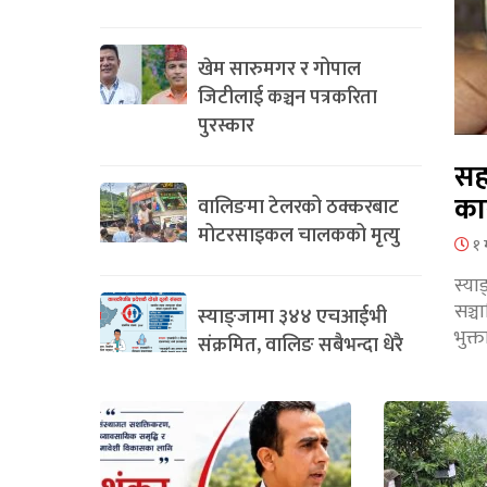
खेम सारुमगर र गोपाल
जिटीलाई कञ्चन पत्रकरिता
पुरस्कार
सह
का
वालिङमा टेलरको ठक्करबाट
मोटरसाइकल चालकको मृत्यु
१ 
स्या
सञ्
स्याङ्जामा ३४४ एचआईभी
भुक्
संक्रमित, वालिङ सबैभन्दा धेरै