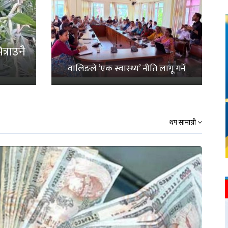
्राउनै
वालिङले ‘एक स्वास्थ्य’ नीति लागू गर्ने
थप सामाग्री