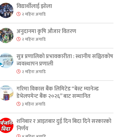
विद्यार्थीलाई झोला
२ महिना अगाडि
er
are
अनुदानमा कृषि औजार वितरण
२ महिना अगाडि
सुत्र प्रणालिको प्रभावकारीता : स्थानीय सञ्चितकोष
व्यवस्थापन प्रणाली
२ महिना अगाडि
गरिमा विकास बैंक लिमिटेड “बेस्ट म्यानेज्ड
डेभेलपमेन्ट बैंक २०२६” बाट सम्मानित
३ महिना अगाडि
शनिबार र आइतबार दुई दिन बिदा दिने सरकारको
निर्णय
४ महिना अगाडि