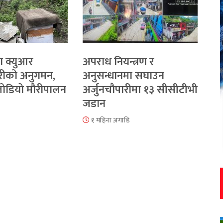
ा क्युआर
अपराध नियन्त्रण र
रीको अनुगमन,
अनुसन्धानमा सघाउन
 जोडियो मौरीपालन
अर्जुनचौपारीमा १३ सीसीटीभी
जडान
१ महिना अगाडि