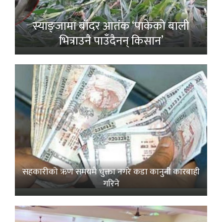
स्याङ्जामा बाँदर आतंक ‘पाकेको बाली
भित्राउनै पाउँदैनन् किसान’
सहकारीको ऋण समयमै चुक्ता नगरे कडा कानुनी कारबाही
गरिने