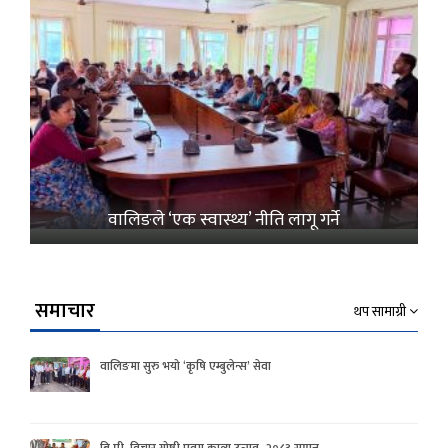
वालिङले ‘एक स्वास्थ्य’ नीति लागू गर्ने
समाचार
थप सामाग्री
वालिङमा सुरु भयो ‘कृषि एम्बुलेन्स’ सेवा
बि.पी. विचार गोष्ठी एवम काव्य उत्सव- २०८३ सम्पन्न