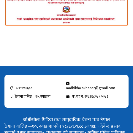
९८१६१८१६८८
aadhikholakhabar@gmail.com
ठेगाना वालिङ—१०, स्याङजा
क. र द नं. २१८३६८/७५/०७६
आँधीखोला मिडिया तथा सामुदायिक चेतना मन्च नेपाल
ठेगाना वालिङ—१०, स्याङजा फोन ९८१६१८१६८८
अध्यक्ष: - देवेन्द्र प्रसाद
भट्टराई
प्रधान सम्पादक:- राधाकृष्ण डुम्रे
सम्पादक:- खगिन्द्र पौडेल
ग्राफिक्स