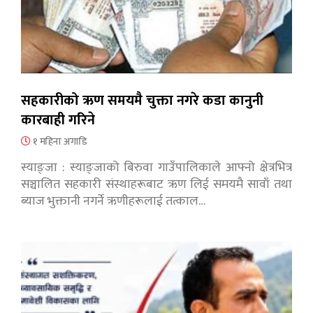
सहकारीको ऋण समयमै चुक्ता नगरे कडा कानुनी
कारबाही गरिने
१ महिना अगाडि
स्याङ्जा : स्याङ्जाको बिरुवा गाउँपालिकाले आफ्नो क्षेत्रभित्र
सञ्चालित सहकारी संस्थाहरूबाट ऋण लिई समयमै सावाँ तथा
ब्याज भुक्तानी नगर्ने ऋणीहरूलाई तत्काल…