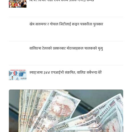
खेम सारुमगर र गोपाल जिटीलाई कञ्चन पत्रकरिता पुरस्कार
वालिङमा टेलरको ठक्करबाट मोटरसाइकल चालकको मृत्यु
स्याङ्जामा ३४४ एचआईभी संक्रमित, वालिङ सबैभन्दा धेरै