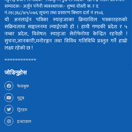
सम्पादक:- अर्जुन पंगेनी
व्यवस्थापक:- शुष्मा वोस्ती
क. र द
नं.२१८३६८/७५/०७६
सूचना तथा प्रसारण बिभाग दर्ता नं १९०६
यो अनलाईन पत्रिका स्याङ्जाका क्रियाशिल पत्रकारहरुको
सक्रियतामा सञ्चालनमा ल्याईएको हो ।
हामी गण्डकी प्रदेश र ५
नम्बर प्रदेश, विशेषत: स्याङ्जा सेरोफेरोमा केन्द्रित रहनेछौ !
सुचना,जानकारी,मनोरञ्जन तथा विविध गतिविधि प्रस्तुत गर्ने हाम्रो
लक्ष्य रहेको छ !
============
जोडिनुहोस
फेसबुक
युटूब
ट्विटहरु
इन्स्टाग्राम