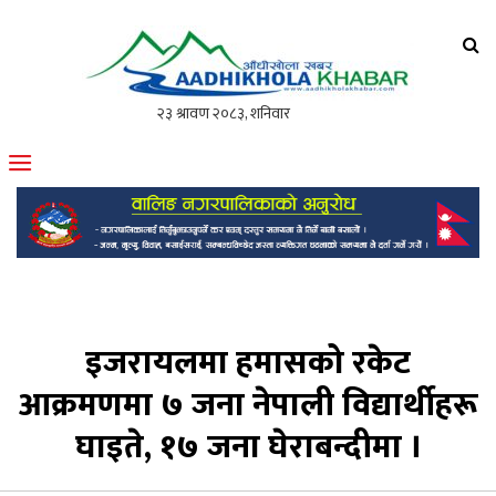
आँधीखोला खवर
मोफसलकै लोकप्रिय अनलाइन पत्रिका
इजरायलमा हमासको रकेट
आक्रमणमा ७ जना नेपाली विद्यार्थीहरू
घाइते, १७ जना घेराबन्दीमा ।