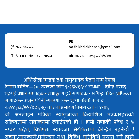
९८१६१८१६८८
aadhikholakhabar@gmail.com
ठेगाना वालिङ—१०, स्याङजा
क. र द नं. २१८३६८/७५/०७६
आँधीखोला मिडिया तथा सामुदायिक चेतना मन्च नेपाल
ठेगाना वालिङ—१०, स्याङजा फोन ९८१६१८१६८८
अध्यक्ष: - देवेन्द्र प्रसाद
भट्टराई
प्रधान सम्पादक:- राधाकृष्ण डुम्रे
सम्पादक:- खगिन्द्र पौडेल
ग्राफिक्स
सम्पादक:- अर्जुन पंगेनी
व्यवस्थापक:- शुष्मा वोस्ती
क. र द
नं.२१८३६८/७५/०७६
सूचना तथा प्रसारण बिभाग दर्ता नं १९०६
यो अनलाईन पत्रिका स्याङ्जाका क्रियाशिल पत्रकारहरुको
सक्रियतामा सञ्चालनमा ल्याईएको हो ।
हामी गण्डकी प्रदेश र ५
नम्बर प्रदेश, विशेषत: स्याङ्जा सेरोफेरोमा केन्द्रित रहनेछौ !
सुचना,जानकारी,मनोरञ्जन तथा विविध गतिविधि प्रस्तुत गर्ने हाम्रो