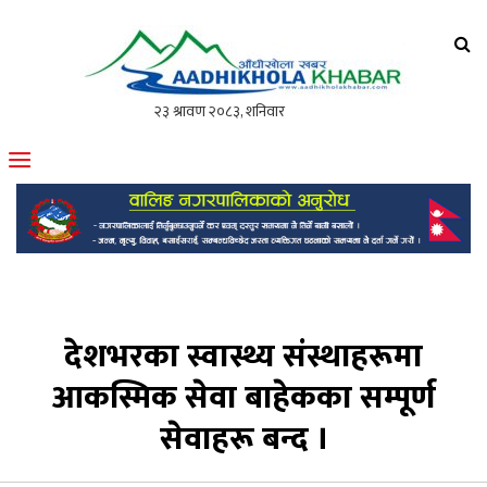
आँधीखोला खवर
मोफसलकै लोकप्रिय अनलाइन पत्रिका
देशभरका स्वास्थ्य संस्थाहरूमा
आकस्मिक सेवा बाहेकका सम्पूर्ण
सेवाहरू बन्द ।