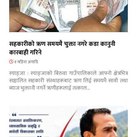
सहकारीको ऋण समयमै चुक्ता नगरे कडा कानुनी
कारबाही गरिने
१ महिना अगाडि
स्याङ्जा : स्याङ्जाको बिरुवा गाउँपालिकाले आफ्नो क्षेत्रभित्र
सञ्चालित सहकारी संस्थाहरूबाट ऋण लिई समयमै सावाँ तथा
ब्याज भुक्तानी नगर्ने ऋणीहरूलाई तत्काल…