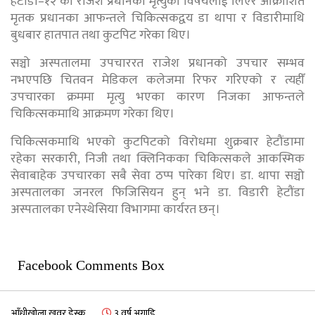
हेटौंडा–१२ का राजेश प्रधानको मृत्युको विषयलाई लिएर आक्रोशित
मृतक प्रधानका आफन्तले चिकित्सकद्वय डा थापा र विडारीमाथि
बुधबार हातपात तथा कुटपिट गरेका थिए।
सञ्चो अस्पतालमा उपचाररत राजेश प्रधानको उपचार सम्भव
नभएपछि चितवन मेडिकल कलेजमा रिफर गरिएको र त्यहीँ
उपचारका क्रममा मृत्यु भएका कारण निजका आफन्तले
चिकित्सकमाथि आक्रमण गरेका थिए।
चिकित्सकमाथि भएको कुटपिटको विरोधमा शुक्रबार हेटौंडामा
रहेका सरकारी, निजी तथा क्लिनिकका चिकित्सकले आकस्मिक
सेवाबाहेक उपचारका सबै सेवा ठप्प पारेका थिए। डा. थापा सञ्चो
अस्पतालका जनरल फिजिसियन हुन् भने डा. विडारी हेटौंडा
अस्पतालका एनेस्थेसिया विभागमा कार्यरत छन्।
Facebook Comments Box
आँधीखोला खवर डेस्क
३ वर्ष अगाडि