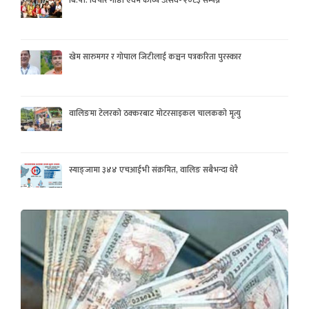
खेम सारुमगर र गोपाल जिटीलाई कञ्चन पत्रकरिता पुरस्कार
वालिङमा टेलरको ठक्करबाट मोटरसाइकल चालकको मृत्यु
स्याङ्जामा ३४४ एचआईभी संक्रमित, वालिङ सबैभन्दा धेरै