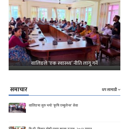
वालिङले ‘एक स्वास्थ्य’ नीति लागू गर्ने
समाचार
थप सामाग्री
वालिङमा सुरु भयो ‘कृषि एम्बुलेन्स’ सेवा
बि.पी. विचार गोष्ठी एवम काव्य उत्सव- २०८३ सम्पन्न