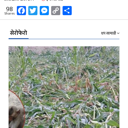
Facebook
Twitter
Messenger
Copy
Share
98
Shares
Link
सेरोफेरो
थप सामाग्री