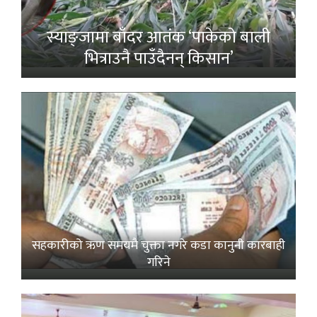
स्याङ्जामा बाँदर आतंक ‘पाकेको बाली
भित्राउनै पाउँदैनन् किसान’
सहकारीको ऋण समयमै चुक्ता नगरे कडा कानुनी कारबाही
गरिने