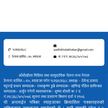
९८१६१८१६८८
aadhikholakhabar@gmail.com
ठेगाना वालिङ—१०, स्याङजा
क. र द नं. २१८३६८/७५/०७६
आँधीखोला मिडिया तथा सामुदायिक चेतना मन्च नेपाल
ठेगाना वालिङ—१०, स्याङजा फोन ९८१६१८१६८८
अध्यक्ष: - देवेन्द्र प्रसाद
भट्टराई
प्रधान सम्पादक:- राधाकृष्ण डुम्रे
सम्पादक:- खगिन्द्र पौडेल
ग्राफिक्स
सम्पादक:- अर्जुन पंगेनी
व्यवस्थापक:- शुष्मा वोस्ती
क. र द
नं.२१८३६८/७५/०७६
सूचना तथा प्रसारण बिभाग दर्ता नं १९०६
यो अनलाईन पत्रिका स्याङ्जाका क्रियाशिल पत्रकारहरुको