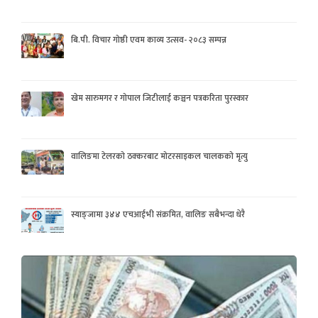
बि.पी. विचार गोष्ठी एवम काव्य उत्सव- २०८३ सम्पन्न
खेम सारुमगर र गोपाल जिटीलाई कञ्चन पत्रकरिता पुरस्कार
वालिङमा टेलरको ठक्करबाट मोटरसाइकल चालकको मृत्यु
स्याङ्जामा ३४४ एचआईभी संक्रमित, वालिङ सबैभन्दा धेरै