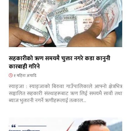
सहकारीको ऋण समयमै चुक्ता नगरे कडा कानुनी
कारबाही गरिने
१ महिना अगाडि
स्याङ्जा : स्याङ्जाको बिरुवा गाउँपालिकाले आफ्नो क्षेत्रभित्र
सञ्चालित सहकारी संस्थाहरूबाट ऋण लिई समयमै सावाँ तथा
ब्याज भुक्तानी नगर्ने ऋणीहरूलाई तत्काल…