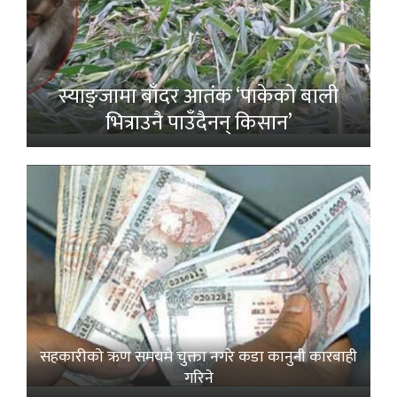
स्याङ्जामा बाँदर आतंक ‘पाकेको बाली
भित्राउनै पाउँदैनन् किसान’
सहकारीको ऋण समयमै चुक्ता नगरे कडा कानुनी कारबाही
गरिने