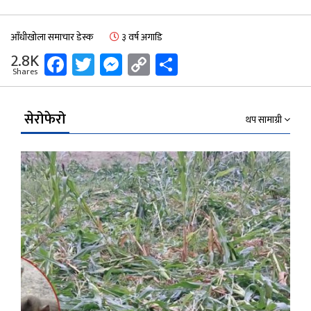
आँधीखोला समाचार डेस्क
३ वर्ष अगाडि
Facebook
Twitter
Messenger
Copy
Share
2.8K
Shares
Link
सेरोफेरो
थप सामाग्री