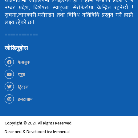
सक्रियतामा सञ्चालनमा ल्याईएको हो ।
हामी गण्डकी प्रदेश र ५
नम्बर प्रदेश, विशेषत: स्याङ्जा सेरोफेरोमा केन्द्रित रहनेछौ !
सुचना,जानकारी,मनोरञ्जन तथा विविध गतिविधि प्रस्तुत गर्ने हाम्रो
लक्ष्य रहेको छ !
============
जोडिनुहोस
फेसबुक
युटूब
ट्विटहरु
इन्स्टाग्राम
Copyright © 2021. All Rights Reserved.
Designed & Developed by:
lgmnepal