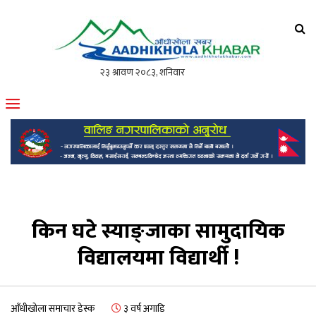
आँधीखोला खवर
मोफसलकै लोकप्रिय अनलाइन पत्रिका
किन घटे स्याङ्जाका सामुदायिक
विद्यालयमा विद्यार्थी !
आँधीखोला समाचार डेस्क
३ वर्ष अगाडि