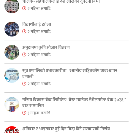
चालक–सहचालकलाई दश लाखको दुर्घटना बिमा
२ महिना अगाडि
विद्यार्थीलाई झोला
२ महिना अगाडि
अनुदानमा कृषि औजार वितरण
२ महिना अगाडि
सुत्र प्रणालिको प्रभावकारीता : स्थानीय सञ्चितकोष व्यवस्थापन
प्रणाली
२ महिना अगाडि
गरिमा विकास बैंक लिमिटेड “बेस्ट म्यानेज्ड डेभेलपमेन्ट बैंक २०२६”
बाट सम्मानित
३ महिना अगाडि
शनिबार र आइतबार दुई दिन बिदा दिने सरकारको निर्णय