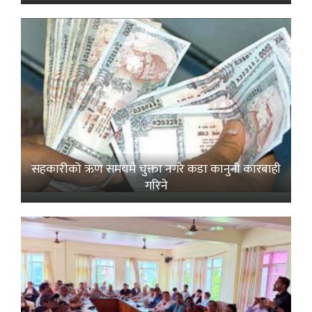
सहकारीको ऋण समयमै चुक्ता नगरे कडा कानुनी कारबाही
गरिने