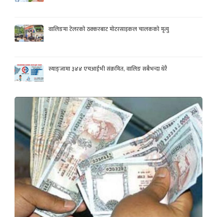
वालिङमा टेलरको ठक्करबाट मोटरसाइकल चालकको मृत्यु
स्याङ्जामा ३४४ एचआईभी संक्रमित, वालिङ सबैभन्दा धेरै