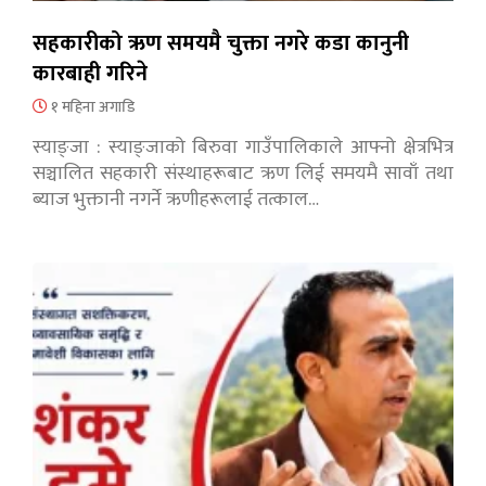
सहकारीको ऋण समयमै चुक्ता नगरे कडा कानुनी
कारबाही गरिने
१ महिना अगाडि
स्याङ्जा : स्याङ्जाको बिरुवा गाउँपालिकाले आफ्नो क्षेत्रभित्र
सञ्चालित सहकारी संस्थाहरूबाट ऋण लिई समयमै सावाँ तथा
ब्याज भुक्तानी नगर्ने ऋणीहरूलाई तत्काल…