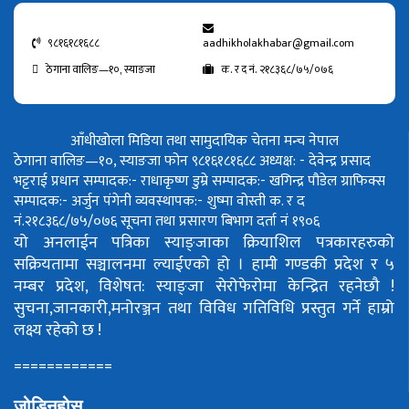
९८१६१८१६८८
aadhikholakhabar@gmail.com
ठेगाना वालिङ—१०, स्याङजा
क. र द नं. २१८३६८/७५/०७६
आँधीखोला मिडिया तथा सामुदायिक चेतना मन्च नेपाल
ठेगाना वालिङ—१०, स्याङजा फोन ९८१६१८१६८८
अध्यक्ष: - देवेन्द्र प्रसाद
भट्टराई
प्रधान सम्पादक:- राधाकृष्ण डुम्रे
सम्पादक:- खगिन्द्र पौडेल
ग्राफिक्स
सम्पादक:- अर्जुन पंगेनी
व्यवस्थापक:- शुष्मा वोस्ती
क. र द
नं.२१८३६८/७५/०७६
सूचना तथा प्रसारण बिभाग दर्ता नं १९०६
यो अनलाईन पत्रिका स्याङ्जाका क्रियाशिल पत्रकारहरुको
सक्रियतामा सञ्चालनमा ल्याईएको हो ।
हामी गण्डकी प्रदेश र ५
नम्बर प्रदेश, विशेषत: स्याङ्जा सेरोफेरोमा केन्द्रित रहनेछौ !
सुचना,जानकारी,मनोरञ्जन तथा विविध गतिविधि प्रस्तुत गर्ने हाम्रो
लक्ष्य रहेको छ !
============
जोडिनुहोस