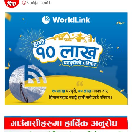
४ महिना अगाडि