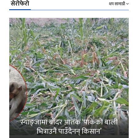
सेरोफेरो
थप सामाग्री
स्याङ्जामा बाँदर आतंक ‘पाकेको बाली
भित्राउनै पाउँदैनन् किसान’