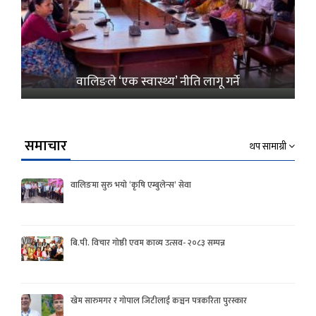
वालिङले ‘एक स्वास्थ्य’ नीति लागू गर्ने
समाचार
थप सामाग्री
वालिङमा सुरु भयो ‘कृषि एम्बुलेन्स’ सेवा
बि.पी. विचार गोष्ठी एवम काव्य उत्सव- २०८३ सम्पन्न
खेम सारुमगर र गोपाल जिटीलाई कञ्चन पत्रकरिता पुरस्कार