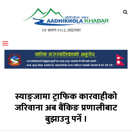
आँधीखोला खवर
मोफसलकै लोकप्रिय अनलाइन पत्रिका
स्याङ्जामा ट्राफिक कारवाहीको
जरिवाना अब बैंकिङ प्रणालीबाट
बुझाउनु पर्ने ।