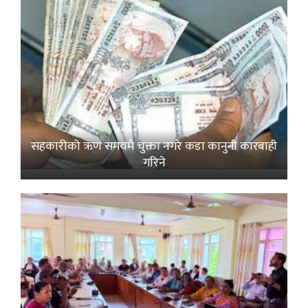
सहकारीको ऋण समयमै चुक्ता नगरे कडा कानुनी कारबाही
गरिने