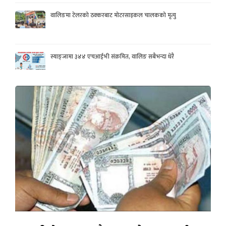
वालिङमा टेलरको ठक्करबाट मोटरसाइकल चालकको मृत्यु
स्याङ्जामा ३४४ एचआईभी संक्रमित, वालिङ सबैभन्दा धेरै