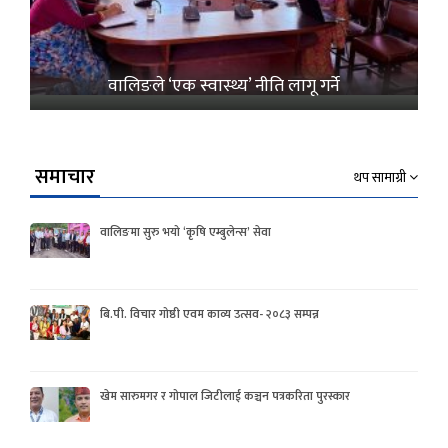
वालिङले ‘एक स्वास्थ्य’ नीति लागू गर्ने
समाचार
थप सामाग्री
वालिङमा सुरु भयो ‘कृषि एम्बुलेन्स’ सेवा
बि.पी. विचार गोष्ठी एवम काव्य उत्सव- २०८३ सम्पन्न
खेम सारुमगर र गोपाल जिटीलाई कञ्चन पत्रकरिता पुरस्कार