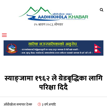
आँधीखोला खवर
मोफसलकै लोकप्रिय अनलाइन पत्रिका
स्याङ्जामा १९६२ ले ग्रेडबृद्धिका लागि
परिक्षा दिदै
आँधीखोला समाचार डेस्क
३ वर्ष अगाडि