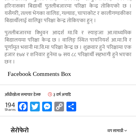
हरिनासका बिद्यार्थी पुतलीबजारमा परिक्षा केन्द्र तोकिएको छ ।
यसैगरी, तल्ला भेगका वालिङ, गल्याङ, चापाकोट र कालीगण्डकीका
बिद्यार्थीलाई वालिङ्मा परिक्षा केन्द्र तोकिएका हुन् ।
पुतलीबजारमा त्रिभुवन आदर्श मा.वि र स्याङ्जा आ.माध्यमिक
बिद्यालयमा परिक्षा केन्द्र छ । वालिङ् स्थित पायनियर्श आ.मा.वि र
पूर्णामृत भवानी मा.वि.मा परिक्षा केन्द्र छ । शुक्रवार हुने परिक्षामा एक
हजार १७४ र शनिवार हुनेमा ७ सय ८८ परिक्षार्थी सहभागी हुने भएका
छन ।
Facebook Comments Box
आँधीखोला समाचार डेस्क
३ वर्ष अगाडि
Facebook
Twitter
Messenger
Copy
Share
194
Shares
Link
सेरोफेरो
थप सामाग्री