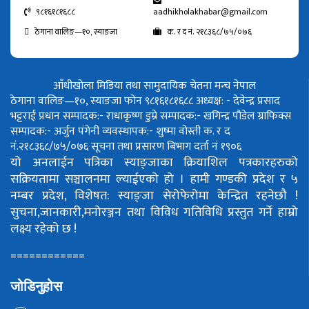
९८१६१८१६८८
aadhikholakhabar@gmail.com
ठेगाना वालिङ—१०, स्याङजा
क. र द नं. २१८३६८/७५/०७६
आँधीखोला मिडिया तथा सामुदायिक चेतना मन्च नेपाल
ठेगाना वालिङ—१०, स्याङजा फोन ९८१६१८१६८८
अध्यक्ष: - देवेन्द्र प्रसाद
भट्टराई
प्रधान सम्पादक:- राधाकृष्ण डुम्रे
सम्पादक:- खगिन्द्र पौडेल
ग्राफिक्स
सम्पादक:- अर्जुन पंगेनी
व्यवस्थापक:- शुष्मा वोस्ती
क. र द
नं.२१८३६८/७५/०७६
सूचना तथा प्रसारण बिभाग दर्ता नं १९०६
यो अनलाईन पत्रिका स्याङ्जाका क्रियाशिल पत्रकारहरुको
सक्रियतामा सञ्चालनमा ल्याईएको हो ।
हामी गण्डकी प्रदेश र ५
नम्बर प्रदेश, विशेषत: स्याङ्जा सेरोफेरोमा केन्द्रित रहनेछौ !
सुचना,जानकारी,मनोरञ्जन तथा विविध गतिविधि प्रस्तुत गर्ने हाम्रो
लक्ष्य रहेको छ !
============
जोडिनुहोस