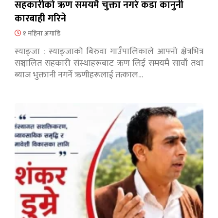
सहकारीको ऋण समयमै चुक्ता नगरे कडा कानुनी
कारबाही गरिने
१ महिना अगाडि
स्याङ्जा : स्याङ्जाको बिरुवा गाउँपालिकाले आफ्नो क्षेत्रभित्र
सञ्चालित सहकारी संस्थाहरूबाट ऋण लिई समयमै सावाँ तथा
ब्याज भुक्तानी नगर्ने ऋणीहरूलाई तत्काल…