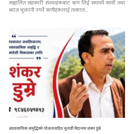
सञ्चालित सहकारी संस्थाहरूबाट ऋण लिई समयमै सावाँ तथा
ब्याज भुक्तानी नगर्ने ऋणीहरूलाई तत्काल…
व्यावसायिक समृद्धिको योजनासहित चुनावी मैदानमा शंकर डुम्रे