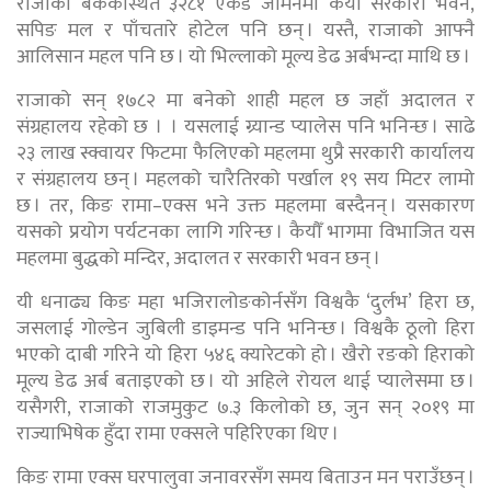
राजाको बैंककस्थित ३२८१ एकड जमिनमा कैयौँ सरकारी भवन,
सपिङ मल र पाँचतारे होटेल पनि छन् । यस्तै, राजाको आफ्नै
आलिसान महल पनि छ । यो भिल्लाको मूल्य डेढ अर्बभन्दा माथि छ ।
राजाको सन् १७८२ मा बनेको शाही महल छ जहाँ अदालत र
संग्रहालय रहेको छ । । यसलाई ग्र्यान्ड प्यालेस पनि भनिन्छ । साढे
२३ लाख स्क्वायर फिटमा फैलिएको महलमा थुप्रै सरकारी कार्यालय
र संग्रहालय छन् । महलको चारैतिरको पर्खाल १९ सय मिटर लामो
छ । तर, किङ रामा–एक्स भने उक्त महलमा बस्दैनन् । यसकारण
यसको प्रयोग पर्यटनका लागि गरिन्छ । कैयौँ भागमा विभाजित यस
महलमा बुद्धको मन्दिर, अदालत र सरकारी भवन छन् ।
यी धनाढ्य किङ महा भजिरालोङकोर्नसँग विश्वकै ‘दुर्लभ’ हिरा छ,
जसलाई गोल्डेन जुबिली डाइमन्ड पनि भनिन्छ । विश्वकै ठूलो हिरा
भएको दाबी गरिने यो हिरा ५४६ क्यारेटको हो । खैरो रङको हिराको
मूल्य डेढ अर्ब बताइएको छ । यो अहिले रोयल थाई प्यालेसमा छ ।
यसैगरी, राजाको राजमुकुट ७.३ किलोको छ, जुन सन् २०१९ मा
राज्याभिषेक हुँदा रामा एक्सले पहिरिएका थिए ।
किङ रामा एक्स घरपालुवा जनावरसँग समय बिताउन मन पराउँछन् ।