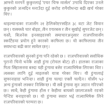
आफ्नो मनपर्ने कुकुरलाई ‘एयर चिफ मार्सल’ उपाधि दिएका उनले
कुकुरको जन्मदिन मनाउँदा दुई करोड रुपैयाँभन्दा बढी खर्च गरेका
थिए ।
थाइल्यान्डका राजासँग २१ हेलिकोप्टरसहित ३८ वटा जेट विमान
छन् । यसमध्ये चार बोइङ, तीन एयरबस र तीन सुखोई सुपरजेट छन् ।
यस्तै, बिजनेस इनसाइडरको समाचारअनुसार राजपरिवासँग
स्कर्टिङमा प्रयोग हुने कारको काफिला छ । यो काफिलामा तीन
सयभन्दा बढी कार सामेल छन् ।
राजपरिवारको सुनको डुंगा पनि रहेको छ । राजपरिवारको सर्वाधिक
पुरानो चिनो भनेकै शाही डुंगा (रोयल बोट) हो । हालका राजाका
पिता सिंहासनमा बस्दा यही डुंगामा बसेर राज्याभिषेक लिएका थिए ।
त्यसका लागि दुई माइलको यात्रा गरेका थिए । यी डुंगालाई
सुफानाहाङ भनिन्छ । शाही डुंगा चल्दा एक्लै चल्दैन । योसँग ५२
अन्य डुंगाको लस्कर निस्किन्छ । यी सबै डुंगामा सुन जडान गरिएको
छ । साथै, केही डुंगामा हाँस र केहीमा बाघको छालाजस्तो रङको
पेन्टिङ बनाइएको छ । यो डुंगामा सवार भई राज्याभिषेक लिने
राजपरिवारको परम्परा छ ।