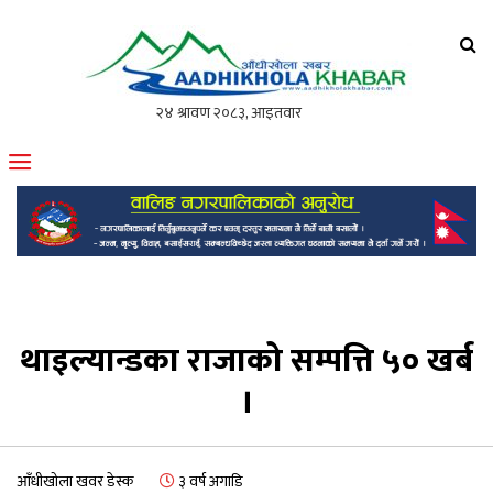
आँधीखोला खवर
मोफसलकै लोकप्रिय अनलाइन पत्रिका
थाइल्यान्डका राजाको सम्पत्ति ५० खर्ब
।
आँधीखोला खवर डेस्क
३ वर्ष अगाडि