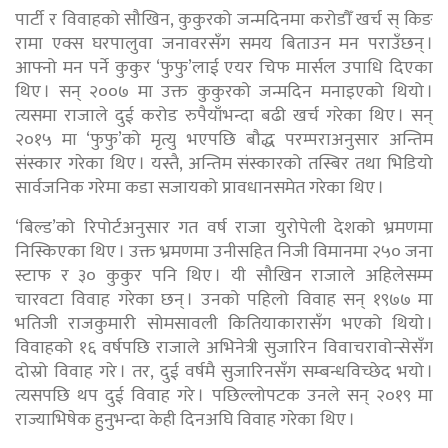
पार्टी र विवाहको सौखिन, कुकुरको जन्मदिनमा करोडौँ खर्च स् किङ
रामा एक्स घरपालुवा जनावरसँग समय बिताउन मन पराउँछन् ।
आफ्नो मन पर्ने कुकुर ‘फुफु’लाई एयर चिफ मार्सल उपाधि दिएका
थिए । सन् २००७ मा उक्त कुकुरको जन्मदिन मनाइएको थियो ।
त्यसमा राजाले दुई करोड रुपैयाँभन्दा बढी खर्च गरेका थिए । सन्
२०१५ मा ‘फुफु’को मृत्यु भएपछि बौद्ध परम्पराअनुसार अन्तिम
संस्कार गरेका थिए । यस्तै, अन्तिम संस्कारको तस्बिर तथा भिडियो
सार्वजनिक गरेमा कडा सजायको प्रावधानसमेत गरेका थिए ।
‘बिल्ड’को रिपोर्टअनुसार गत वर्ष राजा युरोपेली देशको भ्रमणमा
निस्किएका थिए । उक्त भ्रमणमा उनीसहित निजी विमानमा २५० जना
स्टाफ र ३० कुकुर पनि थिए । यी सौखिन राजाले अहिलेसम्म
चारवटा विवाह गरेका छन् । उनको पहिलो विवाह सन् १९७७ मा
भतिजी राजकुमारी सोमसावली कितियाकारासँग भएको थियो ।
विवाहको १६ वर्षपछि राजाले अभिनेत्री सुजारिन विवाचरावोन्सेसँग
दोस्रो विवाह गरे । तर, दुई वर्षमै सुजारिनसँग सम्बन्धविच्छेद भयो ।
त्यसपछि थप दुई विवाह गरे । पछिल्लोपटक उनले सन् २०१९ मा
राज्याभिषेक हुनुभन्दा केही दिनअघि विवाह गरेका थिए ।