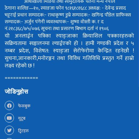
आँधीखोला मिडिया तथा सामुदायिक चेतना मन्च नेपाल
ठेगाना वालिङ—१०, स्याङजा फोन ९८१६१८१६८८
अध्यक्ष: - देवेन्द्र प्रसाद
भट्टराई
प्रधान सम्पादक:- राधाकृष्ण डुम्रे
सम्पादक:- खगिन्द्र पौडेल
ग्राफिक्स
सम्पादक:- अर्जुन पंगेनी
व्यवस्थापक:- शुष्मा वोस्ती
क. र द
नं.२१८३६८/७५/०७६
सूचना तथा प्रसारण बिभाग दर्ता नं १९०६
यो अनलाईन पत्रिका स्याङ्जाका क्रियाशिल पत्रकारहरुको
सक्रियतामा सञ्चालनमा ल्याईएको हो ।
हामी गण्डकी प्रदेश र ५
नम्बर प्रदेश, विशेषत: स्याङ्जा सेरोफेरोमा केन्द्रित रहनेछौ !
सुचना,जानकारी,मनोरञ्जन तथा विविध गतिविधि प्रस्तुत गर्ने हाम्रो
लक्ष्य रहेको छ !
============
जोडिनुहोस
फेसबुक
युटूब
ट्विटहरु