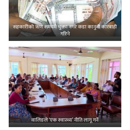
सहकारीको ऋण समयमै चुक्ता नगरे कडा कानुनी कारबाही
गरिने
वालिङले ‘एक स्वास्थ्य’ नीति लागू गर्ने