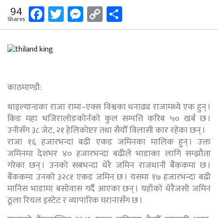
Facebook
Twitter
Messenger
Copy
Share
94
Shares
Link
काठमाण्डौ:
थाइल्यान्डका राजा रामा–एक्स विश्वका धनाढ्य राजामध्ये एक हुन् ।
किङ महा भजिरालोङकोर्नको कुल सम्पत्ति करिब ५० खर्ब छ ।
उनीसँग ३८ जेट, २१ हेलिकोप्टर तथा सैयौँ विलासी कार रहेका छन् ।
राजा १६ हजारभन्दा बढी एकड जमिनका मालिक हुन् । उक्त
जमिनमा देशभर ४० हजारभन्दा बढीले भाडाका लागि सम्झौता
गरेका छन् । उनको सबभन्दा धेरै जमिन राजधानी बैंककमा छ ।
बैंककमा उनको ३२८१ एकड जमिन छ । यसमा १७ हजारभन्दा बढी
मानिस भाडामा बसोवास गर्दै आएका छन् । यहाँको धेरैजसो जमिन
ठूला रियल इस्टेट र व्यापारिक घरानासँग छ ।