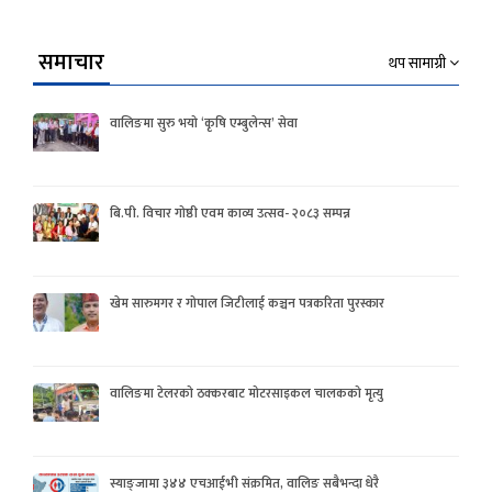
समाचार
थप सामाग्री
वालिङमा सुरु भयो ‘कृषि एम्बुलेन्स’ सेवा
बि.पी. विचार गोष्ठी एवम काव्य उत्सव- २०८३ सम्पन्न
खेम सारुमगर र गोपाल जिटीलाई कञ्चन पत्रकरिता पुरस्कार
वालिङमा टेलरको ठक्करबाट मोटरसाइकल चालकको मृत्यु
स्याङ्जामा ३४४ एचआईभी संक्रमित, वालिङ सबैभन्दा धेरै