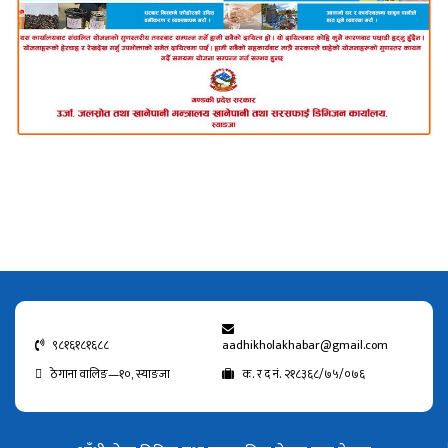
९८१६१८१६८८
aadhikholakhabar@gmail.com
ठेगाना वालिङ—१०, स्याङजा
क. र द नं. २१८३६८/७५/०७६